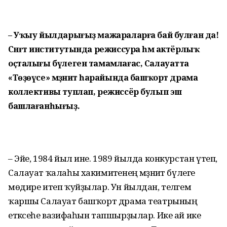
– Уҡыу йылдарығыҙ мажаралар­ға бай булған да!
Сәнғәт институтында режиссура һәм актёрлыҡ
оҫталығы бүлеген тамамлағас, Салауатта
«Төҙөүсе» мәҙәниәт һарайында башҡорт драма
коллективы туп­лап, режиссёр булып эш
башлағанһығыҙ.
– Эйе, 1984 йыл ине. 1989 йылда конкурстан үтеп,
Салауат ҡалаһы хакимиәтенең мәҙәниәт бүлеге
мөдире итеп ҡуйҙылар. Ун йылдан, теләгемә
ҡаршы Салауат башҡорт драма театрының
етәксеһе вазифаһын тапшырҙылар. Ике ай ике