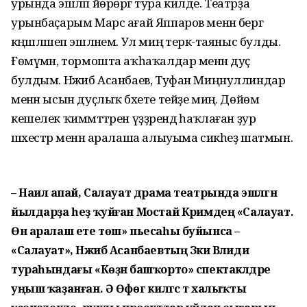
урында эшләп йөрөргә тура килде. Театрҙа
урынбаҫарым Марс ағай Яппаров менән бергә
кәңәшләшеп эшләнем. Ул миңә терәк-таяныс булды.
Ғөмүмән, тормошта аҡһаҡалдар менән дуҫ
булдым. Нәжиб Асанбаев, Туфан Миңнуллиндар
менән ысын дуҫлыҡ бәхете тейҙе миңә. Дөйөм
кешелек ҡиммәттәрен үҙҙәрендә һаҡлаған ҙур
шәхестәр менән аралаша алыуыма сикһеҙ шатмын.
– Наилә апай, Салауат драма театрында эшләгән
йылдарҙа һеҙ ҡуйған Мостай Кәримдең «Салауат.
Өн аралаш ете төш» пьесаһы буйынса –
«Салауат», Нәжиб Асанбаевтың Зәки Вәлиди
тураһындағы «Көҙән башҡорто» спектаклдәре
уңыш ҡаҙанған. Ә Өфөгә килгәс тә халыҡты