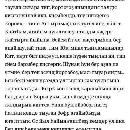
тауыш сығара тип, йортоғоҙ янындағы талды
киҫергә уйлай икән, киҫмәһендәр, әтеү нигеҙегеҙ
ҡорой», – тине. Аптырамаҫлыҡ түгел ине, әлбиттә.
Ҡайтһам, ағайым ауылға шул талды киҫергә
ҡайтырға йыйына. Әсәйемә әйт әле, киҫтермәһен, бер
апай шулай тине, тим. Юҡ, мине тыңламанылар.
Кит, ҡарт бит инде ул, кеше һүҙен тыңлап ни, тип
әсәйем барыбер киҫтергән. Шунан һуң бер аҙна ла
үтмәне, бер төн эсендә йортобоҙ, мал-тыуар янды...
Бер бесәй менән урамда ултырған самауыр ғына
тороп ҡалды... Ҡырҡ көн эсендә ҡаршыһына йорт
һалдырып, Ҡөрьән уҡытып, әсәйемдәрҙе шунда
ҡалдырып киттек. Унан һуң өйөбөҙгә нигеҙ
һалған көндө тыуған Зөфәр ағайыбыҙҙы
юғалттыҡ. Өс йыл һайын ғаиләбеҙҙә кемдер үлә ине.
Бер дин әһеле менән кәңәшләшкәс, ете мулла