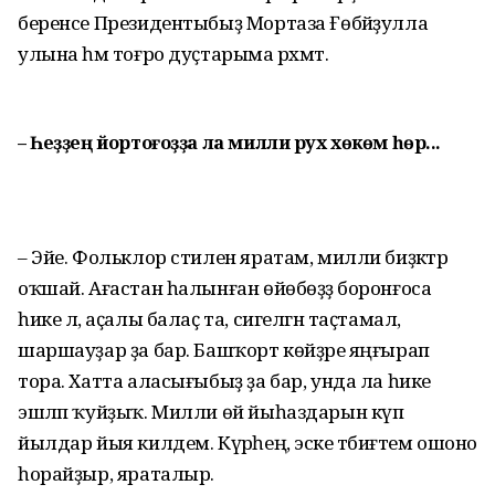
беренсе Президентыбыҙ Мортаза Ғөбәйҙулла
улына һәм тоғро дуҫтарыма рәхмәт.
– Һеҙҙең йортоғоҙҙа ла милли рух хөкөм һөрә...
– Эйе. Фольклор стилен яратам, милли биҙәктәр
оҡшай. Ағастан һалынған өйөбөҙҙә боронғоса
һике лә, аҫалы балаҫ та, сигелгән таҫтамал,
шаршауҙар ҙа бар. Башҡорт көйҙәре яңғырап
тора. Хатта аласығыбыҙ ҙа бар, унда ла һике
эшләп ҡуйҙыҡ. Милли өй йыһаздарын күп
йылдар йыя килдем. Күрәһең, эске тәбиғәтем ошоно
һорайҙыр, яраталыр.