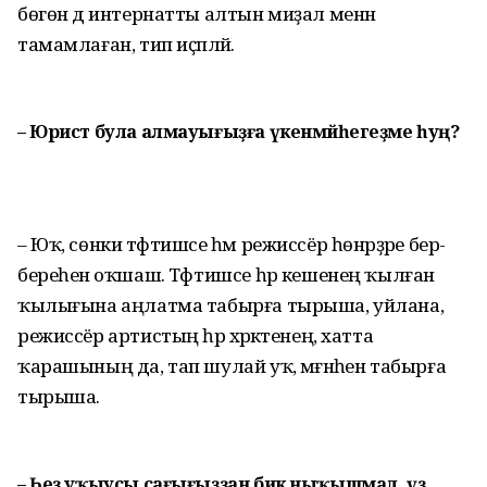
бөгөн дә интернатты алтын миҙал менән
тамамлаған, тип иҫәпләй.
– Юрист була алмауығыҙға үкенмәй­һегеҙме һуң?
– Юҡ, сөнки тәфтишсе һәм режиссёр һөнәрҙәре бер-
береһенә оҡшаш. Тәфтишсе һәр кешенең ҡылған
ҡылығына аңлатма табыр­ға тырыша, уйлана, ә
режиссёр артистың һәр хәрәкәтенең, хатта
ҡарашының да, тап шулай уҡ, мәғәнәһен табырға
тырыша.
– Һеҙ уҡыусы сағығыҙҙан бик ныҡышмал, үҙ