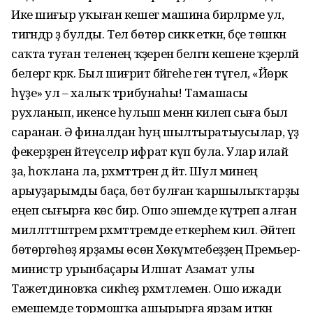
Ике шиғыр уҡыған кешегә машина бирәләрме ул,
тигәндәр ҙә булды. Тел бөтөр сиккә еткән, бәҫе төшкән
саҡта туған теленең ҡәҙерен белгән кешене ҡәҙерләй
белергә кәрәк. Был шиғриәт бәйгеһе генә түгел, «Йөрәк
һүҙе» ул – халыҡ трибунаһы! Тамашасы
рухланып, икенсе һулыш менән килеп сыға был
саранан. Ә финалдан һуң шылтыратыусылар, үҙ
фекерҙәрен әйтеүселәр ифрат күп була. Улар илай
ҙа, һоҡлана ла, рәхмәттәрен дә әйтә. Шул минең
арыуҙарымды баҫа, бөтә булған ҡаршылыҡтарҙы
еңеп сығырға көс бирә. Ошо эшемде күтәреп алған
милләттәштәремә рәхмәттәремде еткерәһем килә. Әйтеп
бөтөргөһөҙ ярҙамы өсөн Хөкүмәтебеҙҙең Премьер-
министр урынбаҫары Илшат Азамат улы
Тажетдиновҡа сикһеҙ рәхмәтлемен. Ошо ижади
емешемде тормошҡа ашырырға ярҙам иткән