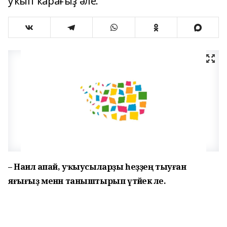
уҡып ҡарағыҙ әле.
– Наилә апай, уҡыусыларҙы һеҙҙең тыуған
яғығыҙ менән таныштырып үтәйек әле.