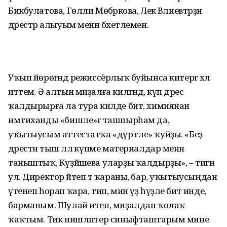
Бикбулатова, Гөлли Мөбәрәкова, Лек Вәлиевтәрҙән
дәрестәр алыуым менән бәхетлемен.
Уҡып йөрөгәндә режиссёр­лыҡ буйынса китергә хәл
иттем. Ә алтын миҙалға килгәндә, күп дә­рес
ҡалдырырға ла тура килде бит, химиянан
имтиханды «бишле»­гә тапшырһам да,
уҡытыусым аттестатҡа «дүртле» ҡуйҙы. «Беҙ
дәрестән тыш әллә күпме мате­риалдар менән
таныштыҡ, Күҙйәшева уларҙы ҡалдырҙы», – тигән
ул. Директор әйтеп тә ҡараны, бар, уҡытыусыңдан
үтенеп һорап ҡара, тип, мин үҙ һүҙле бит инде,
барманым. Шулай итеп, миҙалдан ҡолаҡ
ҡаҡтым. Тик нишләптер синыфташтарым мине