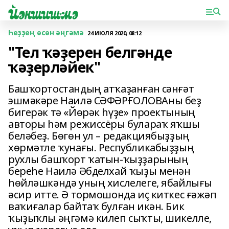
Һеҙҙең өсөн әңгәмә
24 ИЮЛЯ 2020, 08:12
"Тел ҡәҙерен белгәнде
ҡәҙерләйек"
Башҡортостандың атҡаҙанған сәнғәт
эшмәкәре Наилә СӘФӘРҒОЛОВАны беҙ
бигерәк тә «Йөрәк һүҙе» проектының
авторы һәм режиссёры булараҡ яҡшы
беләбеҙ. Бөгөн ул – редакциябыҙҙың
хөрмәтле ҡунағы. Республикабыҙҙың
рухлы башҡорт ҡатын-ҡыҙҙарының
береһе Наилә Әбделхай ҡыҙы менән
һөйләшкәндә уның хислелеге, ябайлығы
әсир итте. Ә тормошонда иҫ киткес ғәжәп
ваҡиғалар байтаҡ булған икән. Бик
ҡыҙыҡлы әңгәмә килеп сыҡты, шикелле,