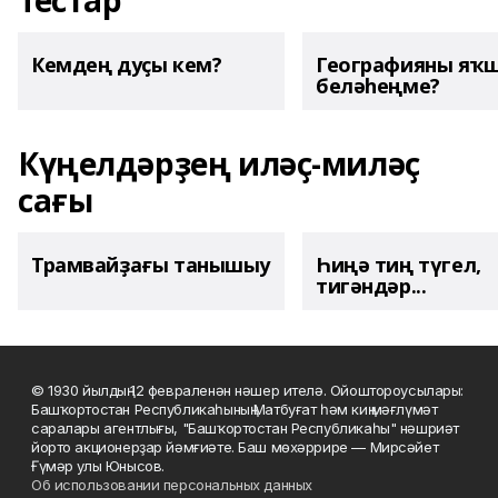
Тестар
Кемдең дуҫы кем?
Географияны яҡ
беләһеңме?
Күңелдәрҙең иләҫ-миләҫ
сағы
Трамвайҙағы танышыу
Һиңә тиң түгел,
тигәндәр...
© 1930 йылдың 12 февраленән нәшер ителә. Ойоштороусылары:
Башҡортостан Республикаһының Матбуғат һәм киң мәғлүмәт
саралары агентлығы, "Башҡортостан Республикаһы" нәшриәт
йорто акционерҙар йәмғиәте. Баш мөхәррире — Мирсәйет
Ғүмәр улы Юнысов.
Об использовании персональных данных