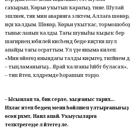
саҡырып, Ҡөрьән уҡытып ҡарағыҙ, тине. Шулай
эшләнек, тик мин аварияға эләктем, Аллаға шөкөр,
иҫән ҡалдым. Шөкөр, Ҡөрьән уҡытҡас, тормошобоҙ
тыныс­ланып ҡалды. Тағы шуныһы ҡыҙыҡ: бер
шағирәнең юбилей кисәһендә беҙҙе киҫәткән шул
апайҙы тағы осраттым. Ул үҙе яныма килеп:
«Мин өйөгөҙ янындағы талды киҫмәгеҙ, тигәйнем дә
– тыңламанығыҙ... Ярай ҡалғаны һәйбәт буласаҡ»,
– тип әйтеп, хәлдәремде һорашып торҙо.
– Ысынлап та, бик серле, ҡыҙғаныс тарих...
Ихлас итеп беҙҙең менән һөйләшеп ултырғанығыҙ
өсөн рәхмәт, Наилә апай. Уҡыусыларға
теләктәрегеҙҙе лә әйтегеҙ әле.