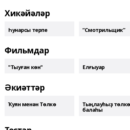
Хикәйәләр
Һунарсы терпе
“Смотрильщик”
Фильмдар
"Тыуған көн"
Елғыуар
Әкиәттәр
Ҡуян менән Төлкө
Тыңлауһыҙ төлк
балаһы