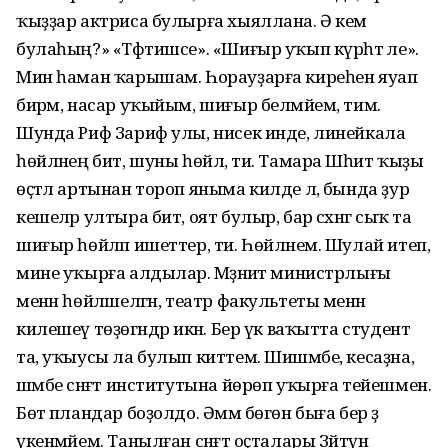
ҡыҙҙар актриса булырға хыяллана. Ә кем
булаһың?» «Тәфтишсе». «Шиғыр уҡып күр­һәт әле».
Мин һаман ҡарышам. Һорауҙарға киреһен яуап
бирәм, насар уҡыйым, шиғыр белмәйем, тим.
Шунда Риф Зариф улы, нисек инде, линейкала
һөйләнең бит, шуны һөйлә, ти. Тамара Шәһит ҡыҙы
өҫтәл артынан тороп яныма килде лә, бында ҙур
кешеләр ултыра бит, оят булыр, бар сәхнәгә сыҡ та
шиғыр һөйләп ишеттер, ти. Һөйләнем. Шулай итеп,
мине уҡырға алдылар. Мәҙәниәт министрлығы
менән һөйләшелгән, театр факультеты менән
килешеү төҙөгәндәр икән. Бер үк ваҡытта студент
та, уҡыусы ла булып киттем. Шишәмбе, кес­аҙна,
шәмбе сәнғәт институтына йөрөп уҡырға тейешмен.
Бөтә пландар боҙолдо. Әммә бөгөн быға бер ҙә
үкенмәйем. Таныл­ған сәнғәт оҫталары Зәйтүнә