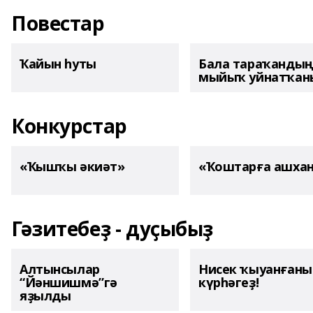
Повестар
Ҡайын һуты
Бала тараҡанды
мыйыҡ уйнатҡаны
Конкурстар
«Ҡышҡы әкиәт»
«Ҡоштарға ашха
Гәзитебеҙ - дуҫыбыҙ
Алтынсылар
Нисек ҡыуанған
“Йәншишмә”гә
күрһәгеҙ!
яҙылды