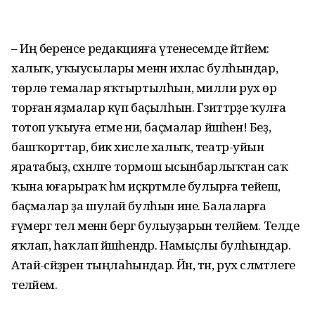
– Иң беренсе редакцияға үтенесемде әйтәйем:
халыҡ, уҡыусылары менән ихлас булһындар,
төрлө темалар яҡтыртылһын, милли рух өрә
торған яҙмалар күп баҫылһын. Гәзиттәрҙе ҡулға
тотоп уҡыуға етәме ни, баҫмалар йәшәһен! Беҙ,
башҡорттар, бик хисле халыҡ, театр-уйын
яратабыҙ, сәхнәләге тормош ысынбарлыҡтан саҡ
ҡына юғарыраҡ һәм иҫкәртмәле булырға тейеш,
баҫмалар ҙа шулай булһын ине. Балаларға
ғүмергә тел менән бергә булыу­ҙарын теләйем. Телде
яҡлап, һаҡлап йәшәһендәр. Намыҫлы булһындар.
Атай-әсәйҙәрен тыңлаһындар. Йән, тән, рух сәләмәтлеге
теләйем.