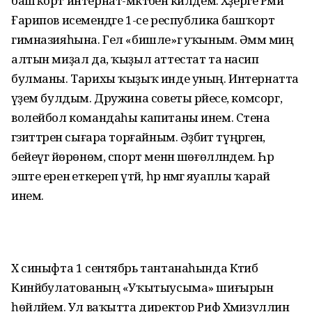
башҡорт интернат-мәктәбенә килдем. Хәҙерге Рәми
Ғарипов исемендәге 1-се республика башҡорт
гимназияһына. Гел «бишле»гә уҡыным. Әммә миңә
алтын миҙал да, ҡыҙыл аттестат та насип
булманы. Тарихы ҡыҙыҡ инде уның. Интернатта
әүҙем булдым. Дружина советы рәйесе, комсорг,
волейбол командаһы капитаны инем. Стена
гәзиттәрен сығара торғайным. Әҙәбиәт түңәрәгенә,
бейеүгә йөрөнөм, спорт менән шөғөлләндем. Һәр
эште еренә еткереп үтәй, һәр нәмәгә яуаплы ҡарай
инем.
X синыфта 1 сентябрь тантанаһында Кәтибә
Кинйәбулатованың «Уҡытыу­сыма» шиғырын
һөйләйем. Ул ваҡытта директор Риф Хәмиҙуллин