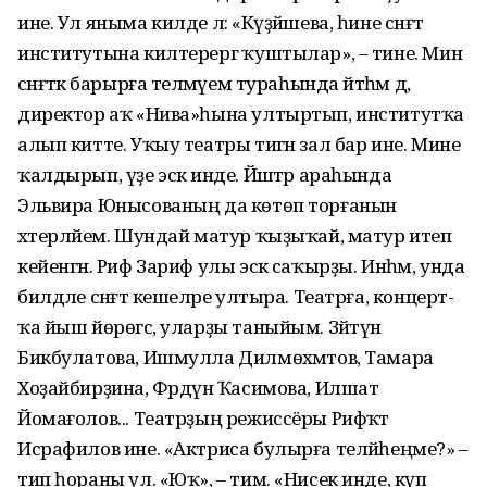
ине. Ул яныма килде лә: «Күҙйәшева, һине сәнғәт
институтына килтерергә ҡуштылар», – тине. Мин
сәнғәткә барырға теләмәүем тураһында әйт­һәм дә,
директор аҡ «Нива»­һына ултыртып, институтҡа
алып китте. Уҡыу театры тигән зал бар ине. Мине
ҡалдырып, үҙе эскә инде. Йәштәр араһында
Эльвира Юнысованың да көтөп торғанын
хәтерләйем. Шундай матур ҡыҙыҡай, матур итеп
кейенгән. Риф Зариф улы эскә саҡырҙы. Инһәм, унда
билдәле сәнғәт кешеләре ултыра. Театрға, концерт­
ҡа йыш йөрөгәс, уларҙы таныйым. Зәйтүнә
Бикбулатова, Ишмулла Дилмөхәмәтов, Тамара
Хоҙайбир­ҙина, Фәрдүнә Ҡасимова, Илшат
Йомағолов... Театр­ҙың режиссёры Рифҡәт
Исрафилов ине. «Актриса булырға теләй­һеңме?» –
тип һораны ул. «Юҡ», – тим. «Нисек инде, күп