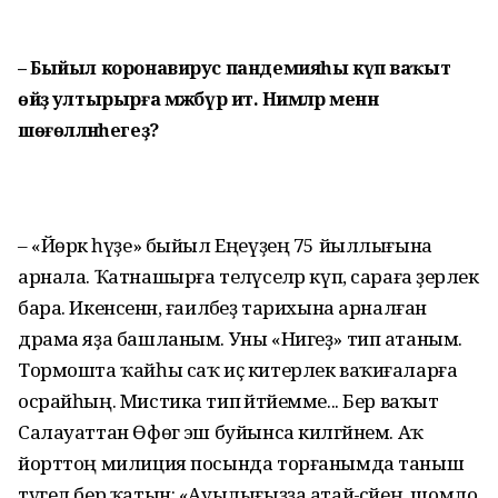
– Быйыл коронавирус пандемияһы күп ваҡыт
өйҙә ултырырға мәжбүр итә. Нимәләр менән
шөғөлләнәһегеҙ?
– «Йөрәк һүҙе» быйыл Еңеүҙең 75 йыллығына
арнала. Ҡатнашырға теләүселәр күп, сараға әҙерлек
бара. Икенсенән, ғаиләбеҙ тарихына арналған
драма яҙа башланым. Уны «Нигеҙ» тип атаным.
Тормошта ҡайһы саҡ иҫ китерлек ваҡиғаларға
осрайһың. Мистика тип әйтәйемме... Бер ваҡыт
Салауаттан Өфөгә эш буйынса килгәйнем. Аҡ
йорттоң милиция посында торғанымда таныш
түгел бер ҡатын: «Ауылығыҙҙа атай-әсәйең, шомло