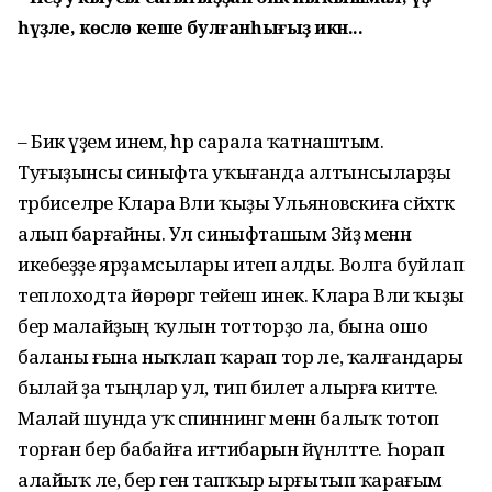
һүҙле, көслө кеше булғанһығыҙ икән...
– Бик әүҙем инем, һәр сарала ҡатнаштым.
Туғыҙынсы синыфта уҡығанда алтынсыларҙы
тәрбиәселәре Клара Вәли ҡыҙы Улья­новскиға сәйәхәткә
алып барғайны. Ул синыфташым Зәйҙә менән
икебеҙҙе ярҙамсылары итеп алды. Волга буйлап
теплоходта йөрөргә тейеш инек. Клара Вәли ҡыҙы
бер малайҙың ҡулын тотторҙо ла, бына ошо
баланы ғына ныҡлап ҡарап тор әле, ҡал­ғандары
былай ҙа тыңлар ул, тип билет алырға китте.
Малай шунда уҡ спиннинг менән балыҡ тотоп
торған бер бабайға иғтибарын йүнәлтте. Һорап
алайыҡ әле, бер генә тапҡыр ырғытып ҡарағым