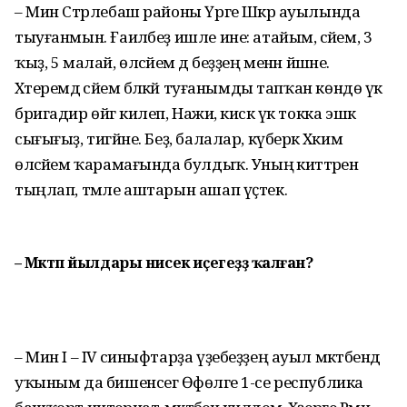
– Мин Стәрлебаш районы Үрге Шәкәр ауылында
тыуғанмын. Ғаиләбеҙ ишле ине: атайым, әсәйем, 3
ҡыҙ, 5 малай, өләсәйем дә беҙҙең менән йәшәне.
Хәтеремдә әсәйем бәләкәй туғанымды тапҡан көндө үк
бригадир өйгә килеп, Нажиә, кискә үк токка эшкә
сығығыҙ, тигәйне. Беҙ, балалар, күберәк Хәкимә
өләсәйем ҡарамағында булдыҡ. Уның әкиәттәрен
тыңлап, тәмле аштарын ашап үҫтек.
– Мәктәп йылдары нисек иҫегеҙҙә ҡал­ған?
– Мин I – IV синыфтарҙа үҙебеҙҙең ауыл мәктәбендә
уҡыным да бишенсегә Өфөләге 1-се республика