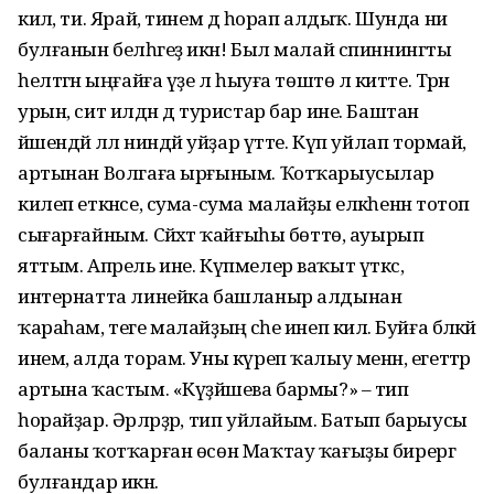
килә, ти. Ярай, тинем дә һорап алдыҡ. Шунда ни
булғанын бел­һәгеҙ икән! Был малай спиннингты
һелтәгән ыңғай­ға үҙе лә һыуға төштө лә китте. Тәрән
урын, сит илдән дә турис­тар бар ине. Баштан
йәшендәй әллә ниндәй уйҙар үтте. Күп уйлап тормай,
артынан Волгаға ырғыным. Ҡотҡарыусылар
килеп еткәнсе, сума-сума малайҙы елкәһенән тотоп
сығарғайным. Сәйәхәт ҡайғыһы бөттө, ауырып
яттым. Апрель ине. Күпмелер ваҡыт үткәс,
интернатта линейка башланыр алдынан
ҡараһам, теге малайҙың әсәһе инеп килә. Буйға бәләкәй
инем, алда торам. Уны күреп ҡалыу менән, егеттәр
артына ҡастым. «Күҙйәшева бармы?» – тип
һорайҙар. Әрләрҙәр, тип уйлайым. Батып барыусы
баланы ҡотҡарған өсөн Маҡтау ҡағыҙы бирергә
булғандар икән.