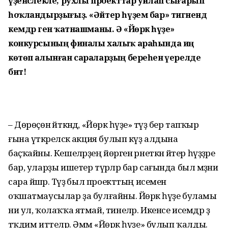
үҙенсәлекле, рухлы проекттар уйлап сығарып
һоҡландырҙығыҙ. «Әйтер һүҙем бар» тигәнендә
кемдәр генә ҡатнашманы. Ә «Йөрәк һүҙе»
конкурсының финалы халыҡ араһында иң
көтөп алынған сараларҙың береһенә әүерелде
бит!
– Дөрөҫөн әйткәндә, «Йөрәк һүҙе» тәүҙә бер тапҡыр
ғына үткәреләсәк акция булып күҙ алдына
баҫҡайны. Кешеләрҙең йөрәген әрнеткән әйтер һүҙҙәре
бар, уларҙы ишетер түрәләр бар сағында был мәҙәни
сара йәшәр. Тәүҙә был проекттың исемен
оҡшатмаусылар ҙа булғайны. Йөрәк һүҙе буламы
ни ул, ҡолаҡҡа ятмай, тинеләр. Икенсе исемдәр ҙә
тәҡдим иттеләр. Әммә «Йөрәк һүҙе» булып ҡалды.