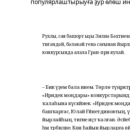
популярлаштырыуға ҙур өлөш инде
Рухлы, сая башҡорт ҡыҙы Зилиә Бәхтиев
тигәндәй, бәләкәй генә сағынан йырл
конкурсында ҡалала Гран-при яулай.
– Бик әүҙем бала инем. Төрлө түңәрә
«Ирәндек моңдары» конкурстарынд
ҡалаһына күскәйнек. «Ирәндек моң
башҡарғас, Юлай Ғәйнетдиновтың, үҙе
йырлайһың, тигәне иҫтә ҡалған. Әсәйеб
һәм тәрбиәләне. Көн һайын йырларға ө