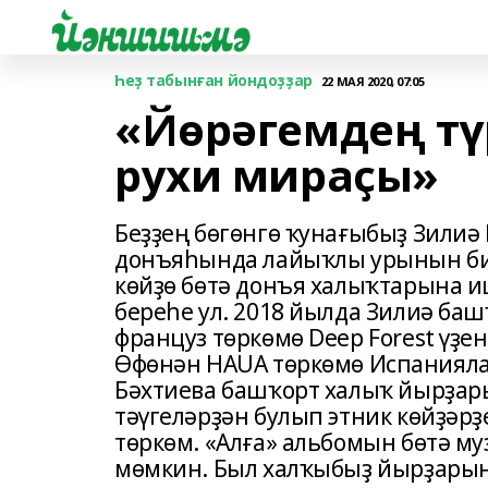
Һеҙ табынған йондоҙҙар
22 МАЯ 2020, 07:05
«Йөрәгемдең тү
рухи мираҫы»
Беҙҙең бөгөнгө ҡунағыбыҙ Зилиә
донъяһында лайыҡлы урынын бил
көйҙө бөтә донъя халыҡтарына 
береһе ул. 2018 йылда Зилиә б
француз төркөмө Deep Forest үҙе
Өфөнән HAUA төркөмө Испанияла 
Бәхтиева башҡорт халыҡ йырҙары
тәүгеләрҙән булып этник көйҙәр
төркөм. «Алға» альбомын бөтә 
мөмкин. Был халҡыбыҙ йырҙарын Р