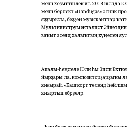
менән хеҙмәттәшлек итә. 2018 йылда Ю
менән берлектә «Handugas» этник пр
яҙҙырыла, беҙҙең музыканттар ҡат
Мультиинструменталист Зәйнетдин 
ваҡыт эсендә халыҡтың күңелен яул
Апалы-һеңлеле Юлиә һәм Зилиә Бәхтие
йырҙары ла, композиторҙарҙыҡы ла
яңғырай. «Башҡорт телендә һөйләшәм»
яңыртып ебәрҙеләр.
– Һин бала сағыңдан йырсы булырғ