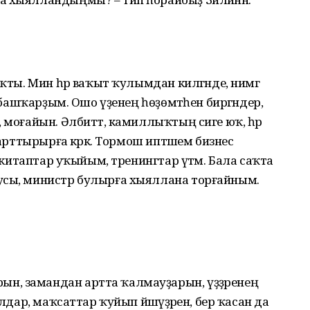
ҡты. Мин һәр ваҡыт ҡулымдан килгәнде, нимәгә
н башҡарҙым. Ошо үҙенең һөҙөмтәһен биргәндер,
 моғайын. Әлбиттә, камиллыҡтың сиге юҡ, һәр
 арттырырға кәрәк. Тормош иптәшем бизнес
а китаптар уҡыйым, тренингтар үтәм. Бала саҡта
усы, министр булырға хыяллана торғайным.
н, замандан артта ҡалмауҙарын, үҙҙәренең
ялдар, маҡсаттар ҡуйып йәшәүҙәрен, бер ҡасан да