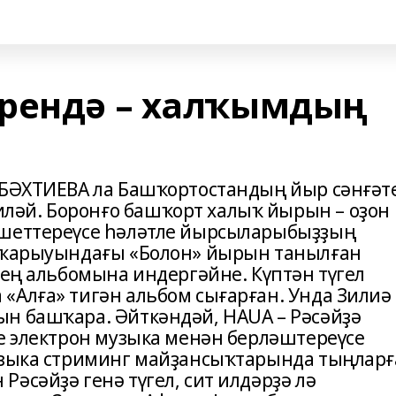
рендә – халҡымдың
 БӘХТИЕВА ла Башҡортостандың йыр сәнғәт
әй. Боронғо башҡорт халыҡ йырын – оҙон
ишеттереүсе һәләтле йырсыларыбыҙҙың
ашҡарыуындағы «Болон» йырын танылған
нең альбомына индергәйне. Күптән түгел
«Алға» тигән альбом сығарған. Унда Зилиә
н башҡара. Әйткәндәй, HAUA – Рәсәйҙә
ҙе электрон музыка менән берләштереүсе
музыка стриминг майҙансыҡтарында тыңларғ
әсәйҙә генә түгел, сит илдәрҙә лә