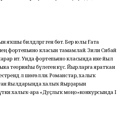
 яҡшы билдәләргә генә бөтә. Бер юлы Ғата
бенең фортепьяно класын тамамлай. Зилиә Сибай
ҡарар итә. Унда фортепьяно класында ике йыл
ыка теорияһы бүлегенә күсә. Йырларға яратҡан
тәрендә лә шөғөлләнә. Романстар, халыҡ
ҡыған йылдарында халыҡ йырҙарын
кән халыҡ-ара «Дуҫлыҡ моңо»конкурсында I