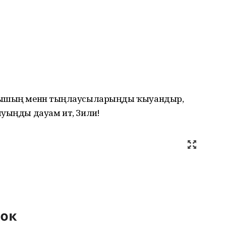
ауышың менән тыңлаусыларыңды ҡыуандыр,
уыңды дауам ит, Зилиә!