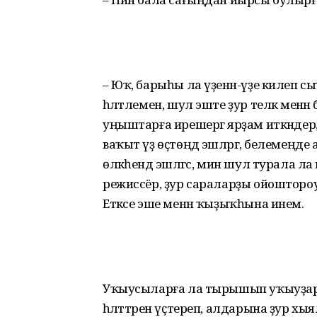
– Юҡ, барыһы ла үҙенән-үҙе килеп сы
һәләтлемен, шул эште ҙур теләк менә
уңыштарға ирешергә ярҙам иткәндер,
ваҡыт үҙ өҫтөңдә эшләргә, белемеңде
өлкәһендә эшләгәс, мин шул турала л
режиссёр, ҙур сараларҙы ойошторо
Етәксе эше менән ҡыҙыҡһына инем.
Уҡыусыларға ла тырышып уҡыуҙары
һәләттәрен үҫтереп, алдарына ҙур хы