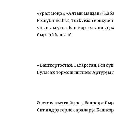
«Урал моңо», «Алтын майҙан» (Ҡаба
Республикаһы), Turkvision кон­кур
уңышлы үтеп, Башҡортостандың х
йырлай башлай.
– Башҡортостан, Татарстан, Рәсәй б
Буласаҡ тормош иптәшем Артур­ҙы ла
Әлеге ваҡытта йырсы башҡорт йыр сән
Сит илдәрҙә төрлө сараларҙа Башҡо