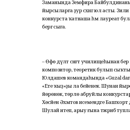
Заманында Земфира Байбулдинаның «
йырсыларға ҙур сәхнәгә юл асты. Зил
конкурста ҡатнаша һәм лауреат була. Т
бергә сыға.
– Өфө дәүләт сәнғәт училищеһынан бе
композитор, теоретик булып сыҡтым,
Юлдашев командаһында «Guzal dan
«Ете ҡыҙ»ҙы ла бейенек. Шунан йырсы
йөрөнөк, төрлө абруйлы конкурста
Хөсәйен Әхмәтов исемендәге Башҡор
Шулай итеп, арыу ғына тәжрибә туп