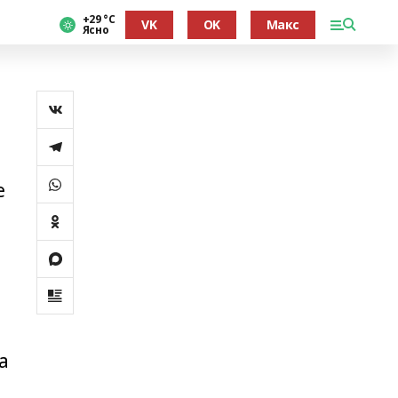
+29 °С
VK
OK
Макс
Ясно
е
а