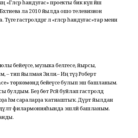
Гәлсәр һандуғас» проекты бик күп йәш
иә Бәхтиева ла 2010 йылда ошо телевизион
әүге гастролдәргә лә «гәлсәр һандуғас»тар менән
р юлы бейеүсе, музыка белгесе, йырсы,
 – тип йылмая Зилиә.– Иң тәүҙә Роберт
ce» төркөмөндә бейеүсе булып эш башланым.
 булдым. Беҙ бөтә Рәсәй буйлап гастролдә
рҙа һәм сараларҙа ҡатнаштыҡ. Дүрт йылдан
т дәүләт филармонияһында эшләй башланым.
ланды.