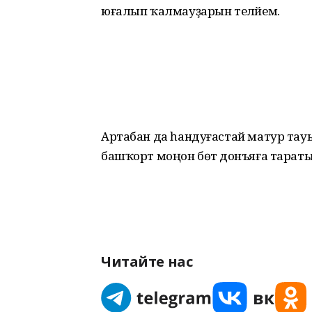
юғалып ҡалмауҙарын теләйем.
Артабан да һандуғастай матур т
башҡорт моңон бөтә донъяға тараты
Читайте нас