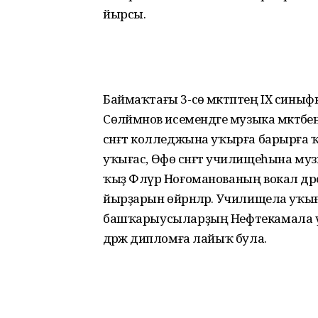
йырсы.
Баймаҡтағы 3-сө мәктәптең IX синыфын
Сөләймәнов исемендәге музыка мәктә
сәнғәт колледжына уҡырға барырға 
уҡығас, Өфө сәнғәт училищеһына муз
ҡыҙ Флүрә Ноғоманованың вокал дәрес
йырҙарын өйрәнәләр. Училищела у
башҡарыусыларҙың Нефтекамала үт
дәрәжә дипломға лайыҡ була.