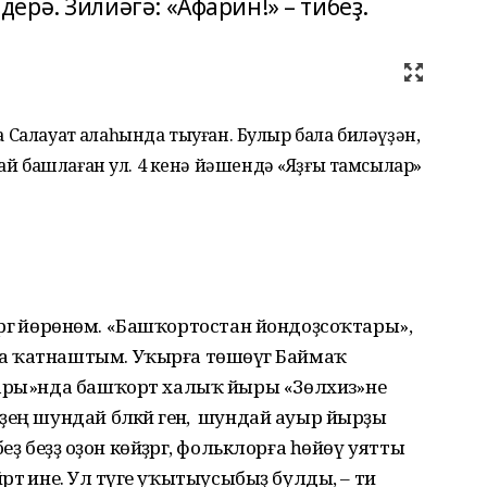
рә. Зилиәгә: «Афарин!» – тибеҙ.
а Салауат ҡалаһында тыуған. Булыр бала биләүҙән,
ай башлаған ул. 4 кенә йәшендә «Яҙғы тамсылар»
ктәргә йөрөнөм. «Башҡортостан йондоҙсоҡтары»,
а ҡатнаштым. Уҡырға төшөүгә Баймаҡ
дары»нда башҡорт халыҡ йыры «Зөлхизә»не
ң шундай бәләкәй генә, ә шундай ауыр йырҙы
еҙ беҙҙә оҙон көйҙәргә, фольклорға һөйөү уятты
йрәтә ине. Ул тәүге уҡытыусыбыҙ булды, – ти