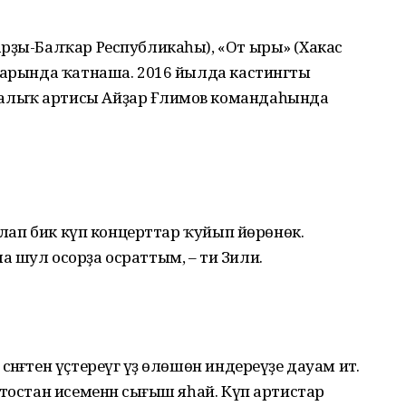
р­ҙы-Балҡар Республикаһы), «От ыры» (Хакас
с­тарында ҡатнаша. 2016 йылда кастингты
алыҡ артисы Айҙар Ғәлимов командаһында
уйлап бик күп концерттар ҡуйып йөрөнөк.
 шул осорҙа осраттым, – ти Зилиә.
ғәтен үҫтереүгә үҙ өлөшөн индереүҙе дауам итә.
ртостан исеменән сығыш яһай. Күп артистар