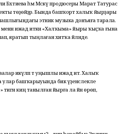
лиә Бәхтиева һәм Мәскәү продюсеры Марат Татурас
оекты төҙөй­ҙәр. Бында башҡорт халыҡ йырҙары
нашлығындағы этник музыка донъяға тарала.
менән ижад иткән «Халҡыма» йыры ҡыҫҡа ғына
ап, яратып тыңлаған хитҡа әйләнде.
валар икәүләп тә уңышлы ижад итә. Халыҡ
 улар башҡарыуында бик үҙенсәлекле
 тигән киң танылған йырға ла йән өрөп,
а хыялландыңмы? – тип һорайбыҙ Зилиәнән.