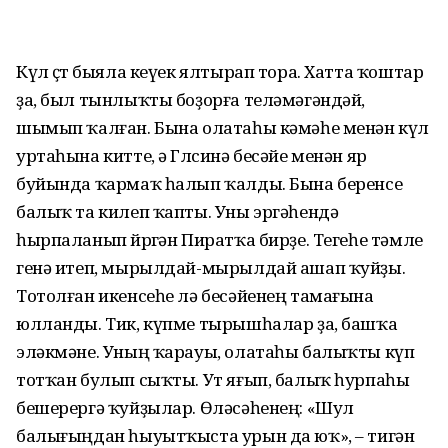
Күл өҫтө быяла кеүек ялтырап тора. Хатта ҡоштар
ҙа, был тынлыҡты боҙорға теләмәгәндәй,
шымып ҡалған. Бына олатаһы кәмәһе менән күл
уртаһына китте, ә Гөлсинә бесәйе менән яр
буйында ҡармаҡ һалып ҡалды. Бына беренсе
балыҡ та килеп ҡапты. Уны эргәһендә
һырпаланып йөрөгән Пиратҡа бирҙе. Тегеһе тәмле
генә итеп, мырылдай-мырылдай ашап ҡуйҙы.
Тотол­ған икенсеһе лә бесәйенең тамағына
юлланды. Тик, күпме тырышһалар ҙа, башҡа
эләкмәне. Уның ҡарауы, олата­һы балыҡты күп
тотҡан булып сыҡты. Ут яғып, балыҡ һурпаһы
бешерергә ҡуйҙылар. Өләсәһенең: «Шул
балығыңдан һыуыт­ҡыста урын да юҡ», – тигән