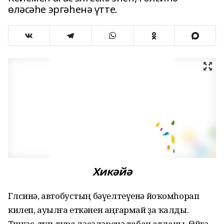
өләсәһе эргәһенә үтте.
Хикәйә
Гөлсинә, автобустың бәүелтеүенә йоҡомһорап
килеп, ауыл­ға еткәнен аңғармай ҙа ҡалды.
Төшкәс, туп-тура өләсәләренә табан атланы. Өйгә