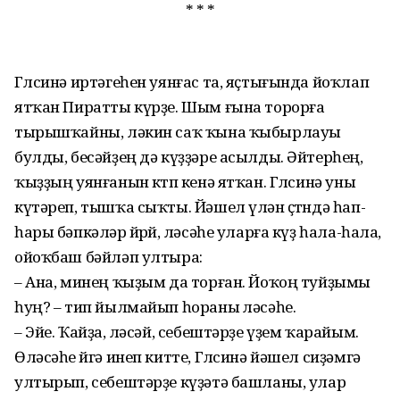
* * *
Гөлсинә иртәгеһен уянғас та, яҫтығында йоҡлап
ятҡан Пиратты күрҙе. Шым ғына торорға
тырышҡайны, ләкин саҡ ҡына ҡыбырлауы
булды, бесәйҙең дә күҙҙәре асылды. Әйтер­һең,
ҡыҙҙың уянғанын көтөп ке­нә ятҡан. Гөлсинә уны
күтәреп, тышҡа сыҡты. Йәшел үлән өҫтөндә һап-
һары бәпкәләр йөрөй, өләсәһе уларға күҙ һала-һала,
ойоҡбаш бәйләп ултыра:
– Ана, минең ҡыҙым да тор­ған. Йоҡоң туйҙымы
һуң? – тип йылмайып һораны өләсәһе.
– Эйе. Ҡайҙа, өләсәй, себештәрҙе үҙем ҡарайым.
Өләсәһе өйгә инеп китте, Гөлсинә йәшел сиҙәмгә
ултырып, себештәрҙе күҙәтә башланы, улар