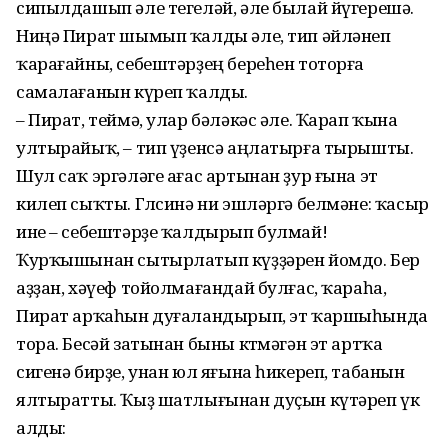
сипылдашып әле тегеләй, әле былай йүгерешә.
Ниңә Пират шымып ҡалды әле, тип әйләнеп
ҡарағайны, себештәрҙең береһен тоторға
самалағанын күреп ҡалды.
– Пират, теймә, улар бәләкәс әле. Ҡарап ҡына
ултырайыҡ, – тип үҙенсә аңлатырға тырышты.
Шул саҡ эргәләге ағас артынан ҙур ғына эт
килеп сыҡты. Гөлсинә ни эшләргә белмәне: ҡасыр
ине – себештәрҙе ҡалды­рып булмай!
Ҡурҡышынан сытырлатып күҙҙәрен йомдо. Бер
аҙҙан, хәүеф тойолмағандай булғас, ҡараһа,
Пират ар­ҡаһын дуғаландырып, эт ҡаршы­һында
тора. Бесәй затынан быны көтмәгән эт артҡа
сигенә бир­ҙе, унан юл яғына һикереп, табанын
ялтыратты. Ҡыҙ шатлы­ғы­нан дуҫын күтәреп үк
алды: