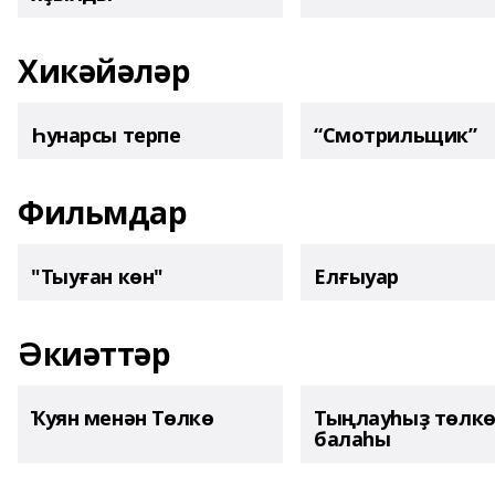
Хикәйәләр
Һунарсы терпе
“Смотрильщик”
Фильмдар
"Тыуған көн"
Елғыуар
Әкиәттәр
Ҡуян менән Төлкө
Тыңлауһыҙ төлк
балаһы