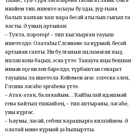
инәйем тип, ишекте асыуы булды, ҙур ғына
балыҡ ҡапҡан ҡап-ҡара бесәй атылып сығып та
ҡасты. Ә уның артынан:
– Туҡта, ҡороғор! – тип ҡыс­ҡырған тауыш
ишетелде. Олатаһы Гөлсинәне лә күрмәй, бесәй
артынан сапты. Ни булғанын аңламаған ҡыҙ,
ипләп кенә баҫып, эскә үтте. Танауға яңы бешкән
икмәк еҫе килеп бәрелде, түрбаштан сепарат
тауышы ла ишетелә. Кейемен ағас элгескә элеп,
Гөлсинә өләсәһе эргәһенә үтте.
– Атаҡ-атаҡ, балаҡайым… Ҡай­һылай өндәшмәй
генә ҡайтып төшкәнһең, – тип аптыраны, өләсәһе,
уны күргәс.
– Һаумы, өләсәй, себеш ҡара­шырға килгәйнем. Ә
олатай ми­не күрмәй ҙә һыпыртты.