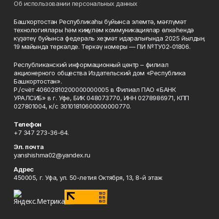
Об использовании персональных данных
Башҡортостан Республикаһы буйынса элемтә, мәғлүмәт
технологиялары һәм киңкүләм коммуникациялар өлкәһендә
күҙәтеү буйынса федераль хеҙмәт идаралығында 2025 йылдың
19 майында теркәлде. Теркәү номеры — ПИ №ТУ02-01806.
Республиканский информационный центр – филиал
акционерного общества Издательский дом «Республика
Башкортостан».
Р./счёт 40602810200000000005 в Филиал ПАО «БАНК
УРАЛСИБ» в г. Уфе, БИК 048073770, ИНН 0278986971, КПП
027801004, к/с 30101810600000000770.
Телефон
+7 347 273-36-64.
Эл. почта
yanshishma02@yandex.ru
Адрес
450005, г. Уфа, ул. 50-летия Октября, 13, 8-й этаж