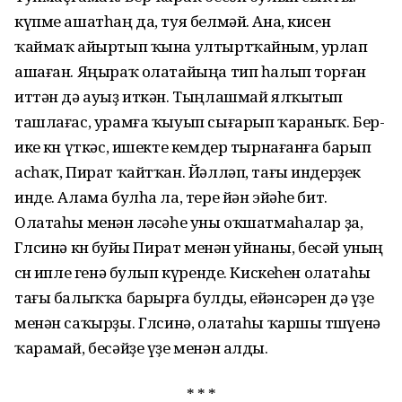
күпме ашатһаң да, туя белмәй. Ана, кисен
ҡаймаҡ айыртып ҡына ултыртҡайным, урлап
ашаған. Яңыраҡ олатайыңа тип һалып торған
иттән дә ауыҙ иткән. Тыңлашмай ялҡытып
ташла­ғас, урамға ҡыуып сығарып ҡараныҡ. Бер-
ике көн үткәс, ишекте кемдер тыр­наған­ға барып
асһаҡ, Пират ҡайтҡан. Йәлләп, тағы индерҙек
инде. Алама бул­һа ла, тере йән эйәһе бит.
Олатаһы менән өләсәһе уны оҡшатмаһалар ҙа,
Гөлсинә көнө буйы Пират менән уйнаны, бесәй уның
өсөн ипле генә булып күренде. Кискеһен олатаһы
тағы балыҡҡа барырға булды, ейәнсәрен дә үҙе
менән саҡыр­ҙы. Гөлсинә, олатаһы ҡаршы тө­шө­үенә
ҡарамай, бесәйҙе үҙе менән алды.
* * *