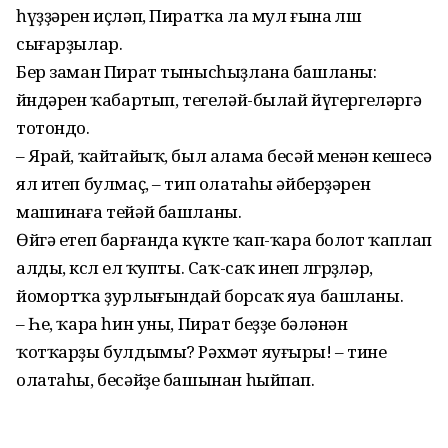
һүҙ­ҙәрен иҫләп, Пиратҡа ла мул ғына өлөш
сығарҙылар.
Бер заман Пират тынысһыҙлана башланы:
йөндәрен ҡабартып, тегеләй-былай йүгергеләргә
тотондо.
– Ярай, ҡайтайыҡ, был алама бесәй менән кешесә
ял итеп булмаҫ, – тип олатаһы әйбер­ҙәрен
машинаға тейәй башланы.
Өйгә етеп барғанда күкте ҡап-ҡара болот ҡаплап
алды, көслө ел ҡупты. Саҡ-саҡ инеп өлгөр­ҙөләр,
йомортҡа ҙурлығындай борсаҡ яуа башланы.
– Һе, ҡара һин уны, Пират беҙҙе бәләнән
ҡотҡарҙы булдымы? Рәхмәт яуғыры! – тине
олатаһы, бесәйҙе башынан һый­пап.