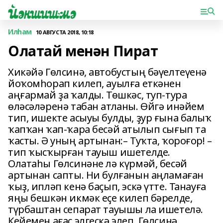
Илһам
10 АВГУСТА 2018, 10:18
Олатай менән Пират
Хикәйә Гөлсинә, автобустың бәүелтеүенә
йоҡомһорап килеп, ауыл­ға еткәнен
аңғармай ҙа ҡалды. Төшкәс, туп-тура
өләсәләренә табан атланы. Өйгә инәйем
тип, ишекте асыуы булды, ҙур ғына балыҡ
ҡапҡан ҡап-ҡара бесәй атылып сығып та
ҡасты. Ә уның артынан:– Туҡта, ҡороғор! –
тип ҡыс­ҡырған тауыш ишетелде.
Олатаһы Гөлсинәне лә күрмәй, бесәй
артынан сапты. Ни булғанын аңламаған
ҡыҙ, ипләп кенә баҫып, эскә үтте. Танауға
яңы бешкән икмәк еҫе килеп бәрелде,
түрбаштан сепарат тауышы ла ишетелә.
Кейемен ағас элгескә элеп, Гөлсинә