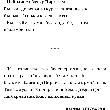
– Иий, минең батыр Пиратым.
Был хәлде тәҙрәнән күреп ҡал­ған өләсәһе
йылмая-йылмая килеп сыҡты:
– Был Туймаҫтамаҡ булғанда, беҙгә эт тә
кәрәкмәй икән!
* * *
…Ҡалаға ҡайтҡас, хәл белешергә тип, өләсәләренә
шылтыратҡайны, шуны белде: олатаһы
балыҡҡа барғанда Пиратты ла ҡалдырмай икән.
Тимәк, дуҫлашҡандар. Гөлсинә бында үҙенең дә
өлөшө барлығына һөйөнөп, йылмайып ҡуй­ҙы.
Азалиә ӘХТӘМОВА.