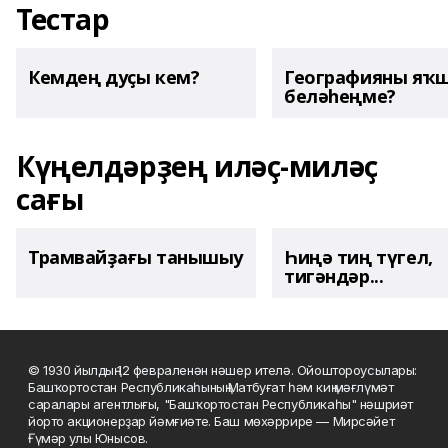
Тестар
Кемдең дуҫы кем?
Географияны яҡ
беләһеңме?
Күңелдәрҙең иләҫ-миләҫ
сағы
Трамвайҙағы танышыу
Һиңә тиң түгел,
тигәндәр...
© 1930 йылдың 12 февраленән нәшер ителә. Ойоштороусылары:
Башҡортостан Республикаһының Матбуғат һәм киң мәғлүмәт
саралары агентлығы, "Башҡортостан Республикаһы" нәшриәт
йорто акционерҙар йәмғиәте. Баш мөхәррире — Мирсәйет
Ғүмәр улы Юнысов.