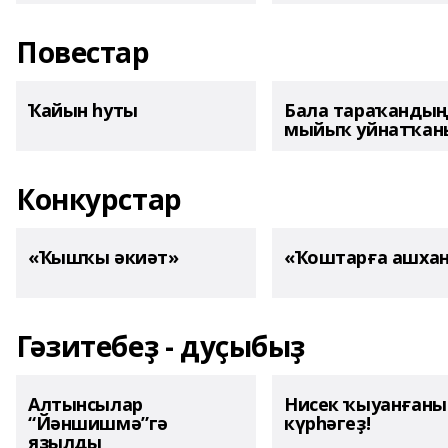
Повестар
Ҡайын һуты
Бала тараҡанды
мыйыҡ уйнатҡаны
Конкурстар
«Ҡышҡы әкиәт»
«Ҡоштарға ашха
Гәзитебеҙ - дуҫыбыҙ
Алтынсылар
Нисек ҡыуанған
“Йәншишмә”гә
күрһәгеҙ!
яҙылды