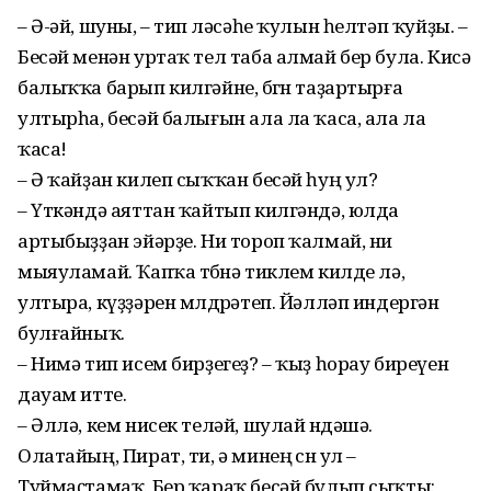
– Ә-әй, шуны, – тип өләсәһе ҡулын һелтәп ҡуйҙы. –
Бесәй менән уртаҡ тел таба алмай бер була. Кисә
балыҡҡа барып килгәйне, бөгөн таҙартырға
ултырһа, бесәй балығын ала ла ҡаса, ала ла
ҡаса!
– Ә ҡайҙан килеп сыҡҡан бесәй һуң ул?
– Үткәндә аяттан ҡайтып килгәндә, юлда
артыбыҙҙан эйәр­ҙе. Ни тороп ҡалмай, ни
мыяуламай. Ҡапҡа төбөнә тиклем кил­де лә,
ултыра, күҙҙәрен мөлдөрәтеп. Йәлләп индергән
бул­ғайныҡ.
– Нимә тип исем бирҙегеҙ? – ҡыҙ һорау биреүен
дауам итте.
– Әллә, кем нисек теләй, шулай өндәшә.
Олатайың, Пират, ти, ә минең өсөн ул –
Туймаҫтамаҡ. Бер ҡараҡ бесәй булып сыҡты: