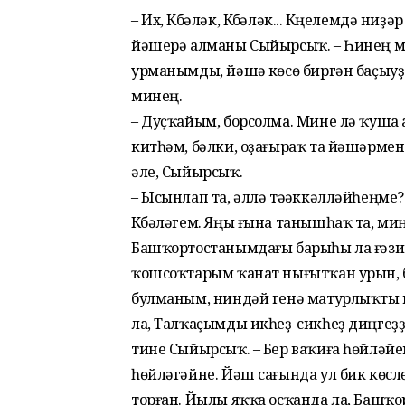
– Их, Күбәләк, Күбәләк... Күңелемдә ниҙ
йәшерә алманы Сыйырсыҡ. – Һинең ме
урманымды, йәшәү көсө биргән баҫыу
минең.
– Дуҫҡайым, борсолма. Мине лә ҡу­ша а
китһәм, бәлки, оҙағы­раҡ та йәшәрмен
әле, Сыйырсыҡ.
– Ысынлап та, әллә тәүәккәлләйһеңме?
Күбәләгем. Яңы ғына танышһаҡ та, миң
Башҡортостанымдағы барыһы ла ғәзиз.
ҡошсоҡтарым ҡанат нығытҡан урын, б
булманым, ниндәй генә матурлыҡты к
ла, Талҡаҫымды икһеҙ-сикһеҙ диңгеҙ
тине Сыйырсыҡ. – Бер ваҡиға һөйләйе
һөйләгәйне. Йәш сағында ул бик көсл
торған. Йылы яҡҡа осҡанда ла, Баш­ҡ