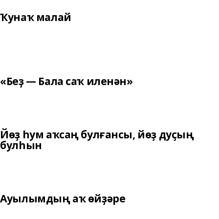
Ҡунаҡ малай
«Беҙ — Бала саҡ иленән»
Йөҙ һум аҡсаң булғансы, йөҙ дуҫың
булһын
Ауылымдың аҡ өйҙәре