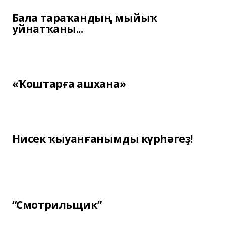
Бала тараҡандың мыйыҡ
уйнатҡаны...
«Ҡоштарға ашхана»
Нисек ҡыуанғанымды күрһәгеҙ!
“Смотрильщик”