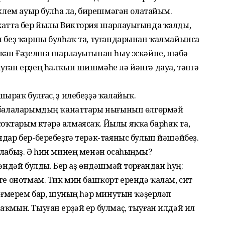
тиклем ауыр булһа ла, бирешмәгән олатайым.
 хатта бер йылы Виктория шарлауығында ҡалды,
ы беҙ ҡаршы булһаҡ та, туғандарынан ҡалмайынса
атҡан Ғәҙел­ша шарлауығынан һыу эскәйне, шәбә­
у­ған ерҙең һалҡын шишмәһе лә йәнгә дауа, тәнгә
ыраҡ булғас, үҙ илебеҙҙә ҡалайыҡ.
, балаларымдың ҡанаттары нығынып өлгөрмәй
ҡтарым күтәрә алмаясаҡ. Йылы яҡҡа барһаҡ та,
ндар бер-беребеҙгә терәк-таяныс булып йәшәйбеҙ.
алабыҙ. Ә һин минең менән осаһыңмы?
гәндәй булды. Бер аҙ өндәшмәй торғандан һуң:
ңге онотмам. Тик мин башҡорт ерендә ҡалам, сит
е ғүмерем бар, шуның һәр минутын ҡәҙерләп
аҡмын. Тыуған ерҙәй ер булмаҫ, тыуған илдәй ил