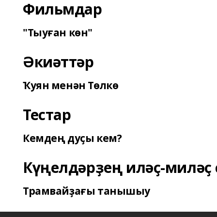
Фильмдар
"Тыуған көн"
Әкиәттәр
Ҡуян менән Төлкө
Тестар
Кемдең дуҫы кем?
Күңелдәрҙең иләҫ-миләҫ 
Трамвайҙағы танышыу