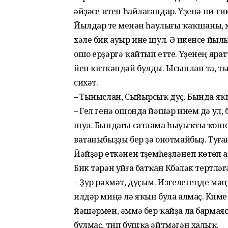
әйҙәүсе итеп һайлағандар. Үҙе­нә ни 
Йылдар үтеү менән һаулығы ҡаҡшаны,
хәле бик ауыр ине шул. Ә икенсе йыл
ошо ерҙәр­гә ҡайтып етте. Үҙенең яр
йеп киткәндәй булды. Ысынлап та, ты
сихәт.
– Тыныслан, Сыйырсыҡ дуҫ. Бында яҡш
– Гел генә ошонда йәшәр инем дә ул
шул. Бындағы сатлама һыуыҡты ҡошсо
ватаныбыҙҙы бер ҙә онотмайбыҙ. Туға
Йәйҙәр еткәнен түҙемһеҙләнеп көтөп 
Бик тәрән уйға батҡан Күбәләк тертлә
– Ҙур рәхмәт, дуҫым. Изгелегеңде мә
илдәр миңә лә яҡын була алмаҫ. Күпм
йәшәрмен, әммә бер ҡайҙа ла бармаяс
булмаҫ, тип бушҡа әйтмәгән халыҡ.