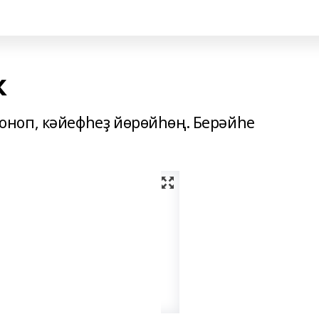
к
ноп, кәйефһеҙ йөрөйһөң. Берәйһе