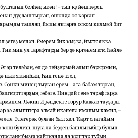
әр булғанын белһәң икән! – тип күҙ йәштәрен
нән дуҫлаштырған, ошонда оя ҡор­ған
­ҙарымды ташлап, йылы яҡтарға осҡом килмәй бит
л үҙегеҙ менән. Ғүмерем бик ҡыҫ­ҡа, йылы яҡҡа
. Тик мин ул тарафтарҙы бер ҙә күргәнем юҡ. Һөйлә
 Әгәр теләһәң, ел дә тейҙермәй алып ба­рырмын,
ә ныҡ яҡынһың. Һин генә түгел,
 Сөнки минең тыуған ерем – ата-бабам торған,
ашҡорттарҙың төбәге. Ниндәй генә тарафтарҙа
үрмәнем. Ләкин Ирәндекте ғорур Кавказ тауҙары
ҙәр ҙә алыштыра алмай икәненә иманым камил, –
м әле. Элегерәк булған был хәл. Ҡарт олатайым
ө ҡош булған, шуға ла беҙҙең башлығыбыҙ булып
ортостаныбыҙға ҡайтҡанда ла ҡоштар тубын