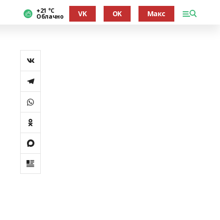
+21 °С
VK
OK
Макс
Облачно