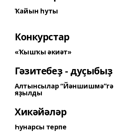
Ҡайын һуты
Конкурстар
«Ҡышҡы әкиәт»
Гәзитебеҙ - дуҫыбыҙ
Алтынсылар “Йәншишмә”гә
яҙылды
Хикәйәләр
Һунарсы терпе