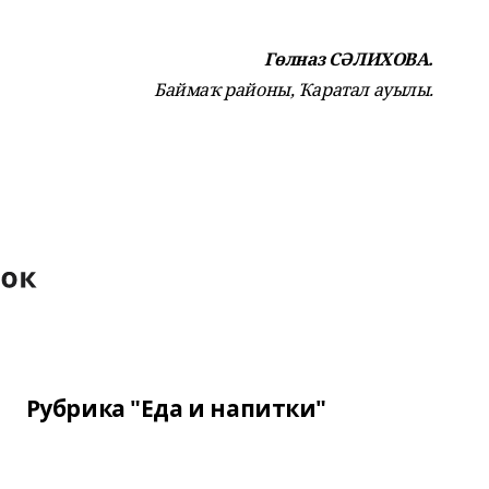
Гөлназ СӘЛИХОВА.
Баймаҡ районы, Ҡаратал ауылы.
Рубрика "Еда и напитки"