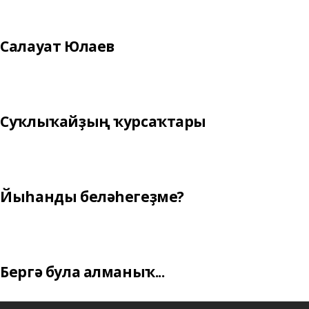
Салауат Юлаев
Суҡлыҡайҙың ҡурсаҡтары
Йыһанды беләһегеҙме?
Бергә була алманыҡ...