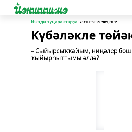
Ижади түңәрәктәрҙә
20 СЕНТЯБРЯ 2019, 08:02
Күбәләкле төйә
– Сыйырсыҡҡайым, ниңәлер бошо
ҡыйырһыттымы әллә?