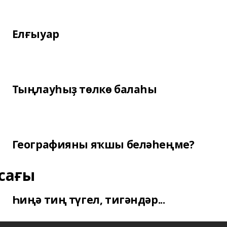
Елғыуар
Тыңлауһыҙ төлкө балаһы
Географияны яҡшы беләһеңме?
сағы
Һиңә тиң түгел, тигәндәр...