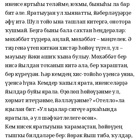
икенсе яртыһы теләйме, юҡмы, быныһы ла бар
бит әле. Яратыуҙан ул хыянатты, йәберләүҙәрҙе
ғәфү итә. Шул тойғо ғына ташлап китергә, оноторға
ҡушмай. Беҙгә быны бала саҡтан һеңдерәләр:
мөхәббәт түҙҙерә, аңлай, мөхәббәт – мәңгелек. Ә
тиҙ генә үтеп киткән хистәр һөйөү түгел, ул –
мауығыу йәки ғашиҡ ҡына булыу. Мөхәббәт бер
нисә йылдан тоҡанып китә ала, бер ҡараштан,
бер күреүҙән. Һәр кемдең хис-тойғоһо үҙенсә уяна,
үҙенсә һүнә. Кемдер ҡапыл ярата, икенселәрҙә
йылдар буйы ярала. Өҙөлөп һөйөүҙәнме ул,
хөрмәт итеүҙәнме, йәлләүҙәнме? «Отелло»ла
яҙыл­ған бит: «Ул ыҙалар сигеүе арҡаһында
яратыла, ә ул шәфҡәтлелеге өсөн».
Кем нисек яратыуына ҡарамаҫтан, һөйөүҙең
тышҡы билдәләре бер: йөрәк йыш тибә, ҡулдар,