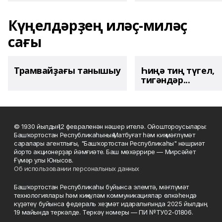
Күңелдәрҙең иләҫ-миләҫ
сағы
Трамвайҙағы танышыу
Һиңә тиң түгел,
тигәндәр...
© 1930 йылдың 12 февраленән нәшер ителә. Ойоштороусылары:
Башҡортостан Республикаһының Матбуғат һәм киң мәғлүмәт
саралары агентлығы, "Башҡортостан Республикаһы" нәшриәт
йорто акционерҙар йәмғиәте. Баш мөхәррире — Мирсәйет
Ғүмәр улы Юнысов.
Об использовании персональных данных
Башҡортостан Республикаһы буйынса элемтә, мәғлүмәт
технологиялары һәм киңкүләм коммуникациялар өлкәһендә
күҙәтеү буйынса федераль хеҙмәт идаралығында 2025 йылдың
19 майында теркәлде. Теркәү номеры — ПИ №ТУ02-01806.