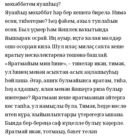
мөхәббәтем яуапһыҙ?
Яуапһыҙ мөхәббәт һәр бер кешегә бирелә. Нимә
өсөн, тиһегеҙме? Һеҙ фәһем, аҡыл туплаһын
өсөн. Был үҫмер һәм йәшлек ваҡытында
йышыраҡ осрай. Иң ауыр, иҫтә ҡалған мәлдәр
ошо осорҙан килә. Шул иләҫ-миләҫ саҡта кеше
яратыу нескәлектәренә төшөнә башлай.
«Яратмайым мин һине», – тинеләр икән, тимәк,
ул һинең менән асыҡтан-асыҡ аңлашыуһыҙ
һөйләшә. Әгәр, ғашиҡ булмайынса яратам, тиһә,
һеҙ алдашыу, ялған менән йәшәүгә риза булыр
инегеҙме? Яратмаған кеше яратмағанын әйтергә
көс тапһа, ул намыҫлы була. Тимәк, һеҙҙе көслө
итеп күрә, ҡыйынлыҡтарҙы үтерегеҙгә ышана.
Бында бер-береңә саф күңелле бу­лыу ҡәҙерле.
Яратмай икән, тотмағыҙ, бәхет теләп