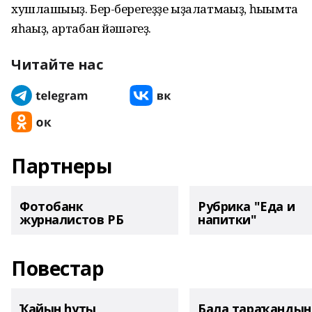
хушлашығыҙ. Бер-берегеҙҙе ыҙа­латмағыҙ, һығымта
яһағыҙ, артабан йәшәгеҙ.
Читайте нас
Партнеры
Фотобанк
Рубрика "Еда и
журналистов РБ
напитки"
Повестар
Ҡайын һуты
Бала тараҡанды