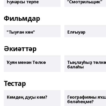
Һунарсы терпе
“Смотрильщик”
Фильмдар
"Тыуған көн"
Елғыуар
Әкиәттәр
Ҡуян менән Төлкө
Тыңлауһыҙ төлк
балаһы
Тестар
Кемдең дуҫы кем?
Географияны яҡ
беләһеңме?