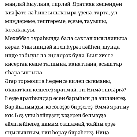
маңлай һыулана, тирләй. Ярат­ҡан кешеңдең
ҡиәфәте лә һине ылыҡтыра үҙенә, тарта, ул –
миңдәреме, тештәреме, еҫеме, тауышы,
ҡосаҡлауы.
Мөхәббәт тураһында бала саҡтан хыялланырға
кәрәк. Уны ниндәй итеп һүрәтләйһең, шунда
инде табыуы ла еңелерәк була. Был хисте
кисергән кеше талпына, ҡанатлана, асыштар
яһарға ынтыла.
Әгәр тормошта һеҙҙеңсә килеп сыҡманы,
оҡшатҡан кешегеҙ яратмай, ти. Нимә эшләргә?
Һеҙҙе яратһындар өсөн барыһын да эшләнегеҙ.
Бар йылығыҙҙы, көсөгөҙҙө бир­ҙегеҙ. Әммә яратыу
юҡ. Һеҙ уны һөйөүҙең ҡәҙерен белмәүҙә
ғәйепләйһегеҙ, нимәм оҡшамай, ҡайһы ерҙә
яңылыштым, тип һорау бирәһегеҙ. Ниңә