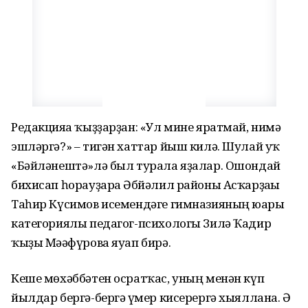
Редакцияға ҡыҙҙарҙан: «Ул мине яратмай, нимә
эшләргә?» – тигән хаттар йыш килә. Шулай уҡ
«Бәйләнештә»лә был турала яҙалар. Ошондай
бихисап һорауҙарға Әбйәлил районы Асҡарҙағы
Таһир Күсимов исемендәге гимназияның юғары
категориялы педагог-психологы Зилә Ҡадир
ҡыҙы Мәғәфүрова яуап бирә.
Кеше мөхәббәтен осратҡас, уның менән күп
йылдар бергә-бергә ғүмер кисерергә хыяллана. Ә