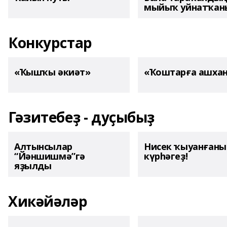
мыйыҡ уйнатҡаны
Конкурстар
«Ҡышҡы әкиәт»
«Ҡоштарға ашха
Гәзитебеҙ - дуҫыбыҙ
Алтынсылар
Нисек ҡыуанған
“Йәншишмә”гә
күрһәгеҙ!
яҙылды
Хикәйәләр