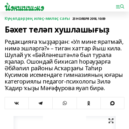
Күңелдәрҙең иләҫ-миләҫ сағы
23 НОЯБРЯ 2018, 10:09
Бәхет теләп хушлашығыҙ
Редакцияға ҡыҙҙарҙан: «Ул мине яратмай,
нимә эшләргә?» – тигән хаттар йыш килә.
Шулай уҡ «Бәйләнештә»лә был турала
яҙалар. Ошондай бихисап һорауҙарға
Әбйәлил районы Асҡарҙағы Таһир
Күсимов исемендәге гимназияның юғары
категориялы педагог-психологы Зилә
Ҡадир ҡыҙы Мәғәфүрова яуап бирә.