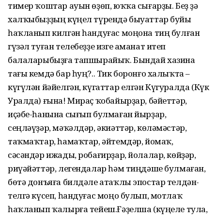
тимер ҡоштар ауын өҙөп, юҡҡа сы­ғар­ҙы. Беҙ ҙә
халҡыбыҙҙың күңел түрендә быуаттар буйы
һаҡланып килгән һандуғас моңона тиң булған
гүзәл туған телебеҙҙе изге аманат итеп
балаларыбыҙға тапшырайыҡ. Бындай хазина
тағы кемдә бар һуң?.. Тик боронғо халыҡта –
күгүлән йәйелгән, күгаттар елгән Күгуралда (Күк
Уралда) ғына! Мираҫ ҡобайырҙар, бәйеттәр,
иҫәбе-һанына сығып булмаған йырҙар,
сеңләүҙәр, мәҡәлдәр, әкиәттәр, көләмәстәр,
таҡмаҡтар, һамаҡтар, әйтемдәр, йомаҡ,
сәсәндәр ижады, робағирҙар, йолалар, көйҙәр,
риүәйәттәр, легендалар һәм тиңдәше булмаған,
бөтә донъяға билдәле атаҡлы эпостар телдән-
телгә күсеп, һандуғас моңо булып, мотлаҡ
һаҡланып ҡалырға тейеш.Ғәҙелша (күңеле тула,