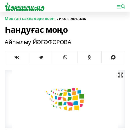
Мәктәп сәхнәләре өсөн
2 ИЮЛЯ 2021, 06:36
Һандуғас моңо
Айһылыу ЙӘҒӘФӘРОВА