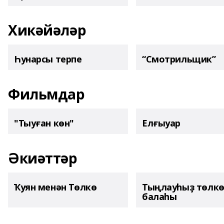
Хикәйәләр
Һунарсы терпе
“Смотрильщик”
Фильмдар
"Тыуған көн"
Елғыуар
Әкиәттәр
Ҡуян менән Төлкө
Тыңлауһыҙ төлк
балаһы