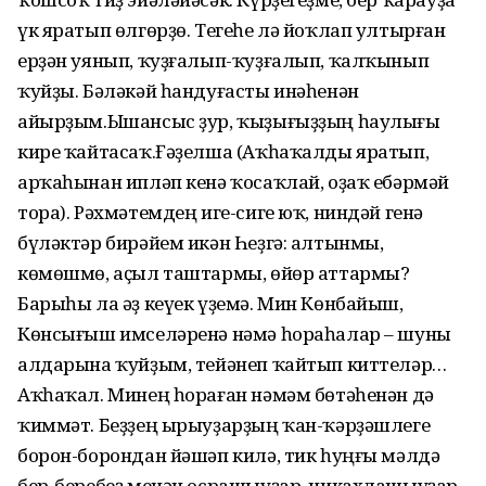
үк яратып өлгөрҙө. Тегеһе лә йоҡлап ултырған
ерҙән уянып, ҡуҙғалып-ҡуҙғалып, ҡалҡынып
ҡуй­ҙы. Бәләкәй һандуғасты инәһенән
айырҙым.Ышансыс ҙур, ҡыҙығыҙҙың һаулығы
кире ҡайтасаҡ.Ғәҙелша (Аҡһаҡалды яратып,
арҡаһынан ипләп кенә ҡосаҡлай, оҙаҡ ебәрмәй
тора). Рәхмәтемдең иге-сиге юҡ, ниндәй генә
бүләктәр бирәйем икән Һеҙгә: алтынмы,
көмөшмө, аҫыл таштармы, өйөр аттармы?
Барыһы ла әҙ кеүек үҙемә. Мин Көнбайыш,
Көнсығыш имселәренә нәмә һораһалар – шуны
алдарына ҡуйҙым, тейәнеп ҡайтып киттеләр…
Аҡһаҡал. Минең һораған нәмәм бөтәһенән дә
ҡиммәт. Беҙҙең ырыу­ҙарҙың ҡан-ҡәрҙәшлеге
борон-борондан йәшәп килә, тик һуңғы мәлдә
бер-беребеҙ менән осрашыуҙар, никахлашыуҙар,