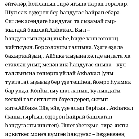
әйтәләр, һоҡланып тирә-яғына ҡарап торалар.
Шул саҡ өҙҙөрөп бер һандуғас һайрап ебәрә.
Ситлек эсендәге һандуғас та сыҙамай сыр­
ҡылдай башлай.Аҡһаҡал. Был –
һандуғасығыҙҙың инәһе, һиҙҙе ҡошсоғоноң
ҡайтыуын. Борсолоулы талпына. Үҙәге өҙөлә
бахырҡайҙың…Айбикә ҡыҙына хәлде аңлата ла
етәкләп уның менән инә һандуғас янына – күл
таллығына төшөргә уйлай.Аҡһаҡал (уны
туҡтата). Ҡы­ҙығыҙ бер үҙе төшһөн, йомро һуҡмаҡ
бар унда. Көнһылыу шатланып, ҡулындағы
кескәй тал ситлеген бәүелдереп, сығып
китә.Айбикә. Эйе, эйе, үҙе алып бар­һын…Аҡһаҡал
(ҡапыл ярһып, өҙҙөрөп һайрай башлаған
һандуғасты ишетеп). Ишетәһегеҙме, тирә-яҡты
иҫ киткес моңға күмгән һандуғас – һеҙҙекенең