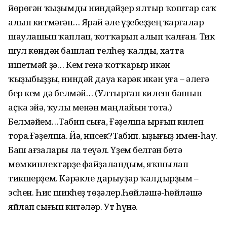
йөрөгән ҡыҙымды ниндәйҙер ялтыр ҡоштар саҡ
алып китмәгән… Ярай әле үҙебеҙҙең ҡар­ғалар
шаулашып ҡаплап, ҡотҡарып алып ҡалған. Тик
шул көндән башлап телһеҙ ҡалды, хатта
ишетмәй ҙә… Кем генә ҡотҡарыр икән
ҡыҙыбыҙҙы, ниндәй дауа кәрәк икән уға – әлегә
бер кем дә белмәй… (Ултыр­ған килеш башын
аҫҡа эйә, ҡулы менән маңлайын тота.)
Белмәйем…Табип сыға, Ғәҙелша ырғып килеп
тора.Ғәҙелша. Йә, нисек?Табип. Ҡыҙығыҙ имен-һау.
Баш ағзалары ла теүәл. Үҙем белгән бөтә
мөмкинлектәрҙе файҙаландым, яҡшылап
тикшерҙем. Кәрәкле дарыу­ҙар ҡалдырҙым –
эсһен. Һис шикһеҙ төҙәлер.Һөйләшә-һөйләшә
яйлап сығып китәләр. Ут һүнә.