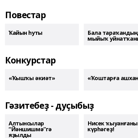
Повестар
Ҡайын һуты
Бала тараҡанды
мыйыҡ уйнатҡаны
Конкурстар
«Ҡышҡы әкиәт»
«Ҡоштарға ашха
Гәзитебеҙ - дуҫыбыҙ
Алтынсылар
Нисек ҡыуанған
“Йәншишмә”гә
күрһәгеҙ!
яҙылды