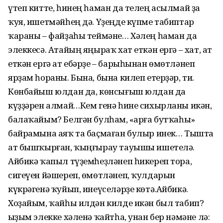
үтеп китте, һинең һаман да телең асылмай ҙа
ҡуя, ишетмәйһең дә. Үҙеңде күпме табиптар
ҡараны – файҙаһы теймәне… Хәлең һаман да
элеккесә. Атайың яңыраҡ хат еткән ергә – хат, ат
еткән ергә ат ебәр­ҙе – барыһынан өмөтләнеп
ярҙам һораны. Бына, бына килеп етерҙәр, ти.
Көнбайыш юлдан да, көнсығыш юлдан да
күҙҙәрен алмай…Кем генә һине сихырланы икән,
балаҡайым? Белгән булһам, «Ҡарға бутҡаһы»
байрамына аяҡ та баҫмаған булыр инек… Тышта
ат бышҡырған, ҡыңғырау тауышы ишетелә.
Айбикә ҡапыл түҙемһеҙләнеп һикереп тора,
сигеүен йәшереп, өмөтләнеп, ҡулдарын
күкрәгенә ҡуйып, инеүселәр­ҙе көтә.Айбикә.
Хоҙайым, ҡайһы илдән килде икән был табип?
Ҡыҙым элекке хәленә ҡайтһа, унан бер нәмәне лә: