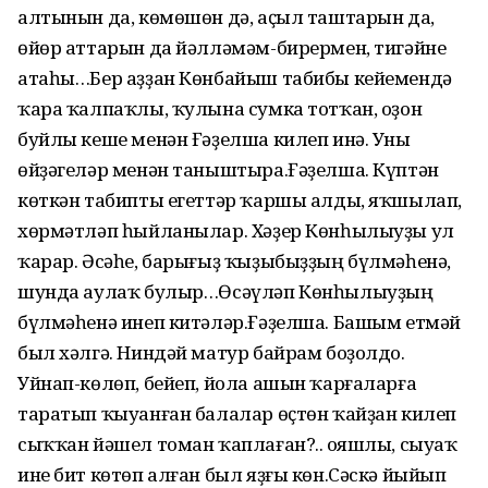
алтынын да, көмөшөн дә, аҫыл таштарын да,
өйөр аттарын да йәлләмәм-бирермен, тигәйне
атаһы…Бер аҙҙан Көнбайыш табибы кейемендә
ҡара ҡалпаҡлы, ҡулына сумка тотҡан, оҙон
буйлы кеше менән Ғәҙелша килеп инә. Уны
өйҙәгеләр менән таныштыра.Ғәҙелша. Күптән
көткән табипты егеттәр ҡаршы алды, яҡшылап,
хөрмәтләп һыйланылар. Хәҙер Көн­һылыуҙы ул
ҡарар. Әсәһе, барығыҙ ҡыҙыбыҙҙың бүлмәһенә,
шунда аулаҡ булыр…Өсәүләп Көнһылыуҙың
бүлмәһенә инеп китәләр.Ғәҙелша. Башым етмәй
был хәлгә. Ниндәй матур байрам боҙолдо.
Уйнап-көлөп, бейеп, йола ашын ҡар­ғаларға
таратып ҡыуанған балалар өҫтөн ҡайҙан килеп
сыҡҡан йәшел томан ҡаплаған?.. Ҡояшлы, сыуаҡ
ине бит көтөп алған был яҙғы көн.Сәскә йыйып