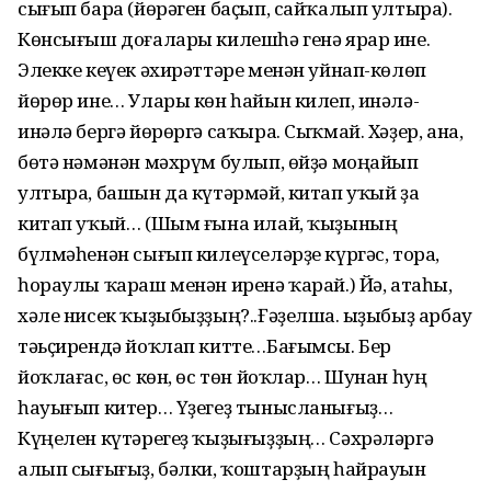
сығып бара (йөрәген баҫып, сайҡалып ултыра).
Көнсығыш доғалары ки­леш­һә генә ярар ине.
Элекке кеүек әхирәттәре менән уйнап-көлөп
йөрөр ине… Улары көн һайын килеп, инәлә-
инәлә бергә йөрөргә саҡыра. Сыҡмай. Хәҙер, ана,
бөтә нәмәнән мәхрүм булып, өйҙә моңайып
ултыра, башын да күтәрмәй, китап уҡый ҙа
китап уҡый… (Шым ғына илай, ҡыҙының
бүлмәһенән сығып килеүселәрҙе күргәс, тора,
һораулы ҡараш менән иренә ҡарай.) Йә, атаһы,
хәле нисек ҡыҙыбыҙҙың?..Ғәҙелша. Ҡыҙыбыҙ арбау
тәьҫирендә йоҡлап китте…Бағымсы. Бер
йоҡлағас, өс көн, өс төн йоҡлар… Шунан һуң
һауы­ғып китер… Үҙегеҙ тынысланы­ғыҙ…
Күңелен күтәрегеҙ ҡыҙы­ғыҙ­ҙың… Сәхрәләргә
алып сығығыҙ, бәлки, ҡоштарҙың һайрауын