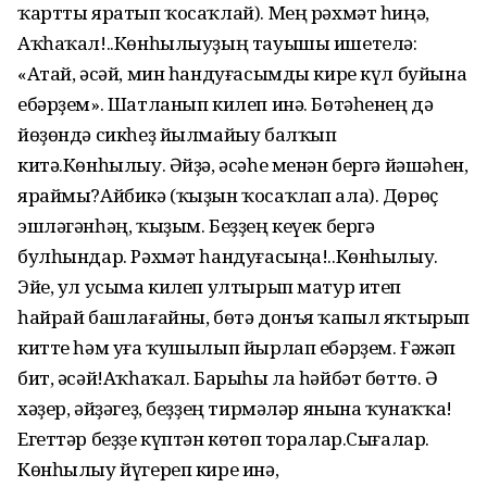
ҡартты яратып ҡосаҡлай). Мең рәхмәт һиңә,
Аҡһаҡал!..Көнһылыуҙың тауышы ишетелә:
«Атай, әсәй, мин һандуғасымды кире күл буйына
ебәрҙем». Шатланып килеп инә. Бөтәһенең дә
йөҙөндә сикһеҙ йылмайыу балҡып
китә.Көнһылыу. Әйҙә, әсәһе менән бергә йәшәһен,
яраймы?Айбикә (ҡыҙын ҡосаҡлап ала). Дөрөҫ
эшләгәнһәң, ҡыҙым. Беҙҙең кеүек бергә
булһындар. Рәхмәт һандуғасыңа!..Көнһылыу.
Эйе, ул усыма килеп ултырып матур итеп
һайрай башлағайны, бөтә донъя ҡапыл яҡтырып
китте һәм уға ҡушылып йырлап ебәрҙем. Ғәжәп
бит, әсәй!Аҡһаҡал. Барыһы ла һәйбәт бөттө. Ә
хәҙер, әйҙәгеҙ, беҙҙең тирмәләр янына ҡунаҡҡа!
Егеттәр беҙҙе күптән көтөп торалар.Сығалар.
Көнһылыу йүгереп кире инә,