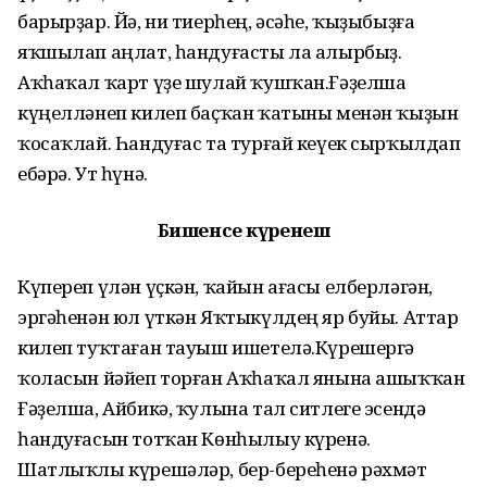
барырҙар. Йә, ни тиерһең, әсәһе, ҡыҙыбыҙға
яҡшылап аңлат, һандуғасты ла алырбыҙ.
Аҡһаҡал ҡарт үҙе шулай ҡуш­ҡан.Ғәҙелша
күңелләнеп килеп баҫҡан ҡатыны менән ҡыҙын
ҡосаҡлай. Һандуғас та турғай кеүек сырҡылдап
ебәрә. Ут һүнә.
Бишенсе күренеш
Күпереп үлән үҫкән, ҡайын ағасы елберләгән,
эргәһенән юл үткән Яҡтыкүлдең яр буйы. Аттар
килеп туҡтаған тауыш ишетелә.Күрешергә
ҡоласын йәйеп торған Аҡһаҡал янына ашыҡҡан
Ғәҙелша, Айбикә, ҡулына тал ситлеге эсендә
һандуғасын тотҡан Көнһылыу күренә.
Шатлыҡлы күрешәләр, бер-береһенә рәхмәт