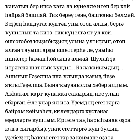
ҡанатын бер нисә ҡаға ла күңелле итеп бер көй
һайрай башлай. Тик берәү генә, баш­ҡаны белмәй.
Беҙҙең һандуғас күптән уны отоп алды, бергә
ҡушылып та китә, тик күңелгә ят ул көй.
Ҡошсоғобоҙ ҡыҙыбыҙҙың усына ултырып, отоп
алған тауыштарҙы ишеттерһә лә, уныһы
ниңәлер һаман һөйләшә алмай. Шулай ҙа
йөрәгенә шатлыҡ ҡунды… Балаҡайымдың…
Ашығып Ғәҙелша инә. Ҡулында ҡағыҙ, йөҙө
яҡты.Ғәҙелша. Бына ҡыуаныслы хәбәр алдым.
Аҡһаҡал ҡарт ҡунаҡҡа саҡырып, ике улын
ебәргән. Әле улар ял итә. Үҙемдең егеттәргә –
байрам көймәһен, килендәргә күстәнәс
әҙерләргә ҡуштым. Иртәгә таң һарыһынан оҙон
юлға сығырбыҙ. Ҡунаҡ егеттәргә ҡуш булып,
үҙебеҙҙең һаҡсы егеттәр ҙә көймәне оҙата