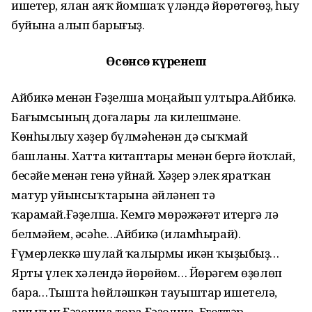
ишетер, ялан аяҡ йомшаҡ үләндә йөрөтөгөҙ, һыу
буйына алып барығыҙ.
Өсөнсө күренеш
Айбикә менән Ғәҙелша моңайып ултыра.Айбикә.
Бағымсының доғалары ла килешмәне.
Көнһылыу хәҙер бүлмәһенән дә сыҡмай
башланы. Хатта китаптары менән бергә йоҡлай,
бесәйе менән генә уйнай. Хәҙер элек яратҡан
матур уйынсыҡтарына әйләнеп тә
ҡарамай.Ғәҙелша. Кемгә мөрәжәғәт итергә лә
белмәйем, әсәһе…Айбикә (иламһырай).
Ғүмерлеккә шулай ҡалырмы икән ҡыҙыбыҙ…
Ярты үлек хәлендә йөрөйөм… Йөрәгем өҙөлөп
бара…Тышта һөйләшкән тауыштар ишетелә,
ашығып Ғәҙелша тора.Ғәҙелша. Егеттәр