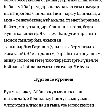
һабантуй байрамдарына ҡунаҡҡа саҡырыуҙар
ныҡ һирәгәйә башланы. Һин – ырыу башлығы, ә
мин – төйәгебеҙҙең Аҡһаҡалы. Үтенеп һорайым,
йәйҙең матур көндәре башланып тора, беҙгә
ҡунаҡҡа килегеҙ, Яҡтыкүл һандуғас­тарының
моңон тыңларбыҙ, яҡындан
танышырбыҙ.Ғәҙелша (уны тағы бер тапҡыр
ҡосаҡлай). Эйе, аңланым, барыһын да аңланым.
Ҡайнар сәләм әйтегеҙ ҡан-ҡәрҙәштәргә.Күңелле
һөйләшә-һөйләшә сығып китәләр. Ут һүнә.
Дүртенсе күренеш
Бүлмәлә икәү: Айбикә ҡулъяулыҡ осон
нағышлай, ә Көнһылыу һандуғасын усына
ултыртып алған да яй ғына үҙе эстән көйләп