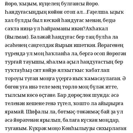
йөрө, ҡыҙым, күңелең бул­ғансы йөрө.
Һандуғасыңдың көйөн отоп ал…Ғәҙелша. Ҡыҙыҡ
хәл булды был кескәй һандуғас менән, беҙҙә
саҡта ниңә ул һайраманы икән?Аҡһаҡал
(йылмая). Бәләкәй һандуғас бер таң булһа ла
әсәһенең сәңгелдәк йырын ишеткән. Йөрәгенең
түрендә ул моң һаҡланһа ла, бергә осоп йөрөгән
турғай тауышы, яһалма аҫыл һандуғастың бер
туҡтауһыҙ сит көйҙө ялҡытҡыс ҡабатлап
тороуы туған моңға үҫергә ныҡ ҡамасаулаған. Ә
бөгөн уға инә теле мең төрлө моң бүләк итте,
тылсым көсө өҫтәне. Бар дөрөҫлөк шунда: әсә
теленән кешене генә түгел, ҡошто ла айырырға
ярамай. Шифалы ла, бөтмәҫ-төкәнмәҫ бай ҙа ул
әсә йөрәгенән ярылып, балаға күскән моңдар,
туғаным. Күкрәк моңо Көн­һылыуҙы сихырлаған