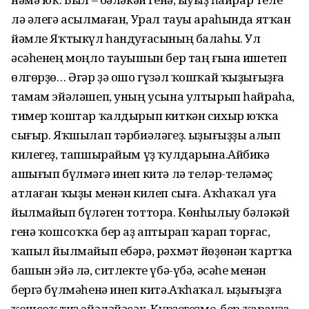
лә әлегә асылмаған, Урал тауы араһында ятҡан
йәмле Яҡтыкүл һандуғасының балаһы. Ул
әсәһенең моңло тауышын бер таң ғына ишетеп
өлгөрҙө… Әгәр ҙә ошо гүзәл ҡошҡай ҡыҙығыҙға
тамам эйәләшеп, уның усына ултырып һайраһа,
тимер ҡоштар ҡалдырып киткән сихыр юҡҡа
сығыр. Яҡшылап тәрбиәләгеҙ. Ҡыҙығыҙҙы алып
килегеҙ, тапшырайым үҙ ҡулдарына.Айбикә
ашығып бүлмәгә инеп китә лә теләр-теләмәҫ
атлаған ҡыҙы менән килеп сыға. Аҡһаҡал уға
йылмайып бүләген тоттора. Көнһылыу бәләкәй
генә ҡошсоҡҡа бер аҙ аптырап ҡарап торғас,
ҡапыл йылмайып ебәрә, рәхмәт йөҙөнән ҡартҡа
башын эйә лә, ситлекте үбә-үбә, әсәһе менән
бергә бүлмәһенә инеп китә.Аҡһаҡал. Ҡыҙығыҙға
ҡошсоҡ тиҙ эйәләйәсәк. Күрҙегеҙме, бер ҡарауҙа