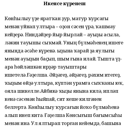
Икенсе күренеш
Көнһылыу үҙе яратҡан ҙур, матур ҡурсағы
менән уйнап ултыра – оҙон сәсен үрә, ҡашмау
кейҙерә. Ниндәйҙер йыр йырлай – ауыҙы асыла,
ләкин тауышы сыҡмай. Уның бүлмәһенең ишеге
янында әсәһе күренә. Ҡыҙына ҡарай ҙа яулығы
менән ауыҙын баҫып, шым ғына илай. Тышта үҙ-
ара һөйләшкән ирҙәр тауыштары
ишетелә.Ғәҙелша. Әйҙәгеҙ, әйҙәгеҙ, рәхим итегеҙ,
ҡыҙым өйҙә ултыра, күптән урамға сыҡҡаны юҡ,
ояла шикелле.Айбикә ҡыҙы янына килә, ипләп
кенә сәсенән һыйпай, сит кеше килгәнен
белгертә. Көнһылыу ҡурсағын йоҡо бүлмәһенә
алып инеп китә. Ғәҙелша Көнсығыш бағымсыһы
менән инә. Ул ялтырап торған кейемдә, башына