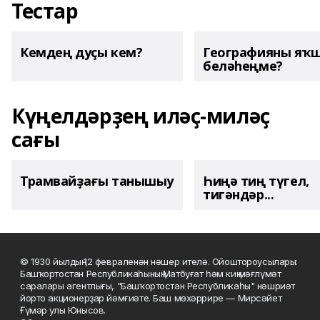
Тестар
Кемдең дуҫы кем?
Географияны яҡ
беләһеңме?
Күңелдәрҙең иләҫ-миләҫ
сағы
Трамвайҙағы танышыу
Һиңә тиң түгел,
тигәндәр...
© 1930 йылдың 12 февраленән нәшер ителә. Ойоштороусылары:
Башҡортостан Республикаһының Матбуғат һәм киң мәғлүмәт
саралары агентлығы, "Башҡортостан Республикаһы" нәшриәт
йорто акционерҙар йәмғиәте. Баш мөхәррире — Мирсәйет
Ғүмәр улы Юнысов.