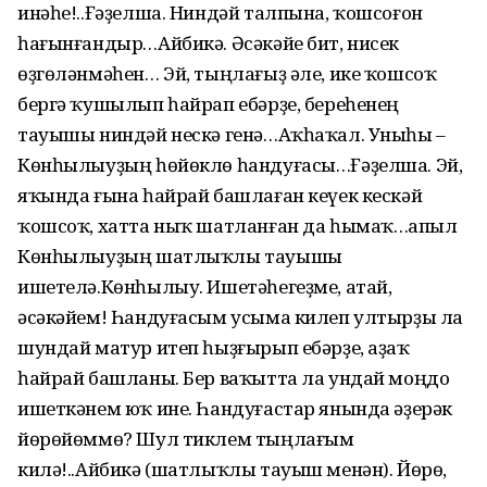
инәһе!..Ғәҙелша. Ниндәй талпына, ҡошсоғон
һағынғандыр…Айбикә. Әсәкәйе бит, нисек
өҙгөләнмәһен… Эй, тыңлағыҙ әле, ике ҡошсоҡ
бергә ҡушылып һайрап ебәр­ҙе, береһенең
тауышы ниндәй нескә генә…Аҡһаҡал. Уныһы –
Көнһылыу­ҙың һөйөклө һандуғасы…Ғәҙелша. Эй,
яҡында ғына һайрай башлаған кеүек кескәй
ҡошсоҡ, хатта ныҡ шатланған да һымаҡ…Ҡапыл
Көнһылыуҙың шатлыҡлы тауышы
ишетелә.Көнһылыу. Ишетәһегеҙме, атай,
әсәкәйем! Һандуғасым усыма килеп ултырҙы ла
шундай матур итеп һыҙғырып ебәрҙе, аҙаҡ
һайрай башланы. Бер ваҡытта ла ундай моңдо
ишеткәнем юҡ ине. Һандуғастар янында әҙерәк
йөрөйөммө? Шул тиклем тыңлағым
килә!..Айбикә (шатлыҡлы тауыш менән). Йөрө,