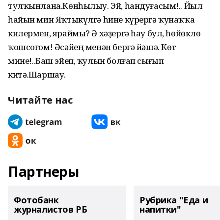
тулҡынлана.Көнһылыу. Эй, һандуғасым!.. Йыл
һайын мин Яҡтыкүлгә һине кү­рергә ҡунаҡҡа
килермен, яраймы? Ә хәҙергә һау бул, һөйөклө
ҡошсоғом! Әсәйең менән бергә йәшә. Көт
мине!..Баш эйеп, ҡулын болғап сығып
китә.Шаршау.
Читайте нас
Партнеры
Фотобанк
Рубрика "Еда и
журналистов РБ
напитки"