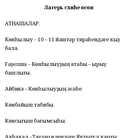
Лагерь сәхнәһе өсөн
ҠАТНАШАЛАР:
Көнһылыу – 10 – 11 йәштәр тирәһендәге ҡыҙ
бала.
Ғәҙелша – Көнһылыуҙың атаһы – ырыу
башлығы.
Айбикә – Көнһылыуҙың әсәһе.
Көнбайыш табибы.
Көнсығыш бағымсыһы.
Аҡһаҡал –Тауҙар илендәге Яҡтыгүл ҡарты.