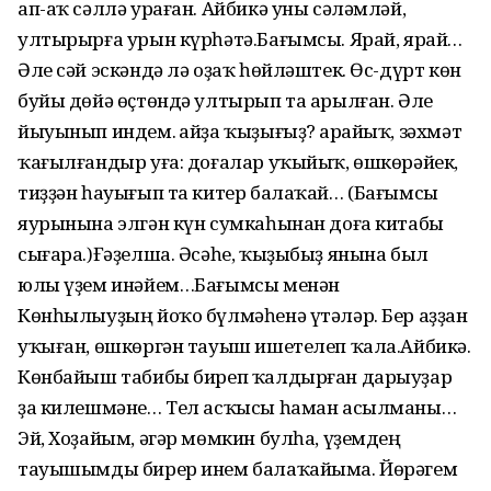
ап-аҡ сәллә ураған. Айбикә уны сәләмләй,
ултырырға урын күр­һәтә.Бағымсы. Ярай, ярай…
Әле сәй эскәндә лә оҙаҡ һөйләштек. Өс-дүрт көн
буйы дөйә өҫтөндә ултырып та арылған. Әле
йыуынып индем. Ҡайҙа ҡыҙығыҙ? Ҡарайыҡ, зәхмәт
ҡағыл­ғандыр уға: доғалар уҡыйыҡ, өш­көрәйек,
тиҙҙән һауығып та китер балаҡай… (Бағымсы
яурынына элгән күн сумкаһынан доға китабы
сығара.)Ғәҙелша. Әсәһе, ҡыҙыбыҙ янына был
юлы үҙем инәйем…Бағымсы менән
Көнһылыуҙың йоҡо бүлмәһенә үтәләр. Бер аҙҙан
уҡыған, өшкөргән тауыш ишетелеп ҡала.Айбикә.
Көнбайыш табибы биреп ҡалдырған дарыуҙар
ҙа килешмәне… Тел асҡысы һаман асылманы…
Эй, Хоҙайым, әгәр мөмкин булһа, үҙемдең
тауышымды бирер инем балаҡайыма. Йөрәгем