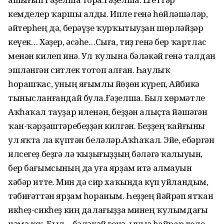
кемделер ҡаршы алды. Ипле генә һөйләшәләр,
әйтер­һең дә, берәүҙе ҡурҡытыуҙан шөрләйҙәр
кеүек… Хәҙер, әсәһе…Сыға, тиҙ генә бер ҡартлас
менән килеп инә. Ул ҡулына бәләкәй генә талдан
эшләнгән ситлек тотоп алған. Һаулыҡ
һорашҡас, уның яғымлы йөҙөн күреп, Айбикә
тыныс­ланғандай була.Ғәҙелша. Был хөрмәтле
Аҡһаҡал тауҙар иленән, беҙҙән алыҫта йәшәгән
ҡан-ҡәрҙәштәребеҙҙән килгән. Беҙҙең ҡайғыны
ул яҡта ла күптән беләләр.Аҡһаҡал. Эйе, ебәргән
илсегеҙ беҙгә лә ҡыҙығыҙҙың бәләгә ҡалыуын,
бер бағымсының да уға ярҙам итә алмауын
хәбәр итте. Мин дә сир хаҡында күп уйландым,
тәбиғәттән ярҙам һораным. Һеҙҙең йәйрәп ятҡан
икһеҙ-сикһеҙ киң далағыҙҙа минең ҡулымдағы
нәмә юҡ. Был – бәләкәй генә, ыуыҙ һайрар теле