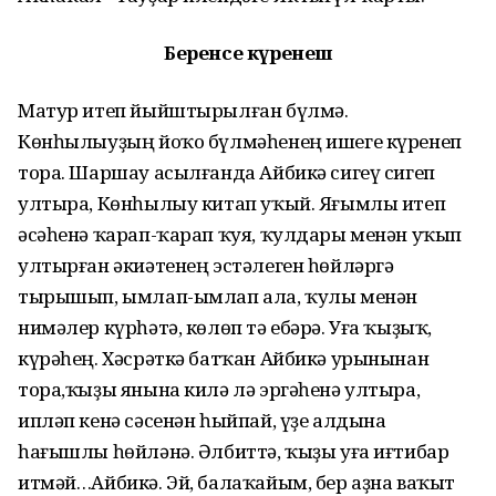
Беренсе күренеш
Матур итеп йыйштырылған бүлмә.
Көнһылыуҙың йоҡо бүлмәһенең ишеге күренеп
тора. Шаршау асыл­ғанда Айбикә сигеү сигеп
ултыра, Көнһылыу китап уҡый. Яғымлы итеп
әсәһенә ҡарап-ҡарап ҡуя, ҡулдары менән уҡып
ултырған әкиәтенең эстәлеген һөйләргә
тырышып, ымлап-ымлап ала, ҡулы менән
нимәлер күрһәтә, көлөп тә ебәрә. Уға ҡыҙыҡ,
күрәһең. Хәсрәткә батҡан Айбикә урынынан
тора,ҡыҙы янына килә лә эргәһенә ултыра,
ипләп кенә сәсенән һыйпай, үҙе алдына
һағышлы һөйләнә. Әлбиттә, ҡыҙы уға иғтибар
итмәй…Айбикә. Эй, балаҡайым, бер аҙна ваҡыт