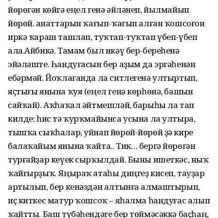
йөрөгән көйгә еңел генә әйләнеп, йылмайып
йөрөй. Ҡанаттарын ҡағып-ҡағып алған ҡошсоғон
иркә ҡараш ташлап, туҡтап-туҡтап үбеп-үбеп
ала.Айбикә. Тамам был икәү бер-береһенә
эйәләште. Һандуғасын бер аҙым да эргәһенән
ебәрмәй. Йоҡлағанда ла ситлегенә ултыртып,
яҫтығы янына ҡуя (еңел генә көр­һөнә, башын
сайҡай). Аҡһаҡал әйтмешләй, барыһы ла тап
килде: һис тә ҡурҡмайынса усына ла ултыра,
тышҡа сыҡһалар, уйнап йөрөй-йөрөй ҙә кире
балаҡайым янына ҡайта.. Тик… бергә йөрөгән
турғай­ҙар кеүек сыр­ҡылдай. Быны ишеткәс, ныҡ
ҡайғыр­ҙыҡ. Яңыраҡ атаһы диңгеҙ кисеп, тауҙар
артылып, бер кенәздән алтын­ға алмаштырып,
иҫ киткес матур ҡошсоҡ – яһалма һандуғас алып
ҡайтты. Баш түбәһендәге бер төймәсәккә баҫ­һаң,