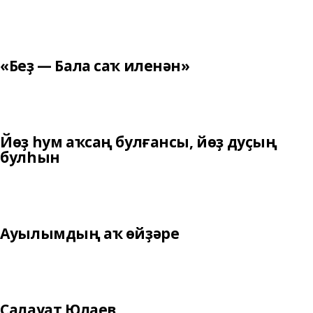
«Беҙ — Бала саҡ иленән»
Йөҙ һум аҡсаң булғансы, йөҙ дуҫың
булһын
Ауылымдың аҡ өйҙәре
Салауат Юлаев