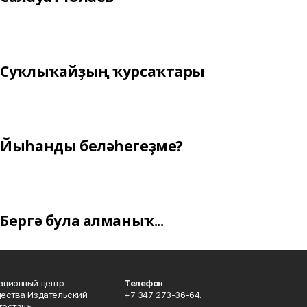
Суҡлыҡайҙың ҡурсаҡтары
Йыһанды беләһегеҙме?
Бергә була алманыҡ...
ционный центр –
Телефон
щества Издательский
+7 347 273-36-64.
остан».