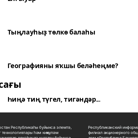
Тыңлауһыҙ төлкө балаһы
Географияны яҡшы беләһеңме?
сағы
Һиңә тиң түгел, тигәндәр...
стан Республикаһы буйынса элемтә,
Республиканский информа
 технологиялары һәм киңкүләм
филиал акционерного об
ациялар өлкәһендә күҙәтеү буйынса
дом «Республика Башкорт