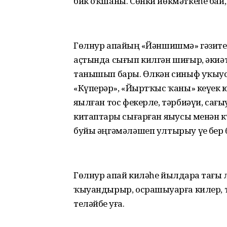
бик оҡшаны. Сөнки йөкмәткеһе бай,
Гөлнур апайҙың «Йәншишмә» гәзит
аҫтында сығып килгән шиғыр, әкиәт
танышып барҙы. Өлкән синыф уҡыу
«Күпер­ҙәр», «Йыртҡыс ҡаны» кеүе
яҙылған тос фекерле, тәрбиәүи, сағы
китаптарҙы сығарған яҙыусы менән кү
буйы әңгәмәләшеп ултырыу үҙе бер 
Гөлнур апай киләһе йылдар­ҙа тағы л
ҡыуандырыр, осрашыуҙарға килер, т
теләйбеҙ уға.