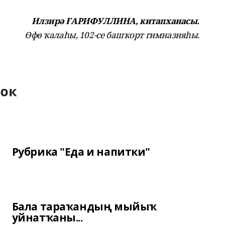
Илзирә ҒАРИФУЛЛИНА, китапханасы.
Өфө ҡалаһы, 102-се башҡорт гимназияһы.
Рубрика "Еда и напитки"
Бала тараҡандың мыйыҡ
уйнатҡаны...