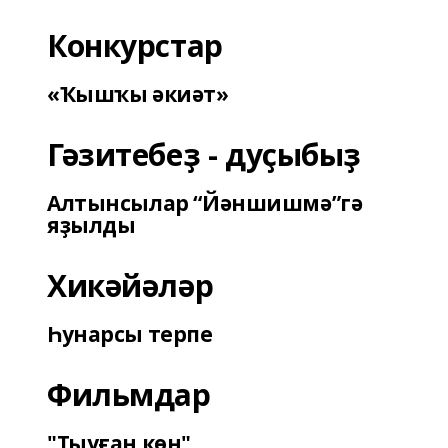
Конкурстар
«Ҡышҡы әкиәт»
Гәзитебеҙ - дуҫыбыҙ
Алтынсылар “Йәншишмә”гә
яҙылды
Хикәйәләр
Һунарсы терпе
Фильмдар
"Тыуған көн"