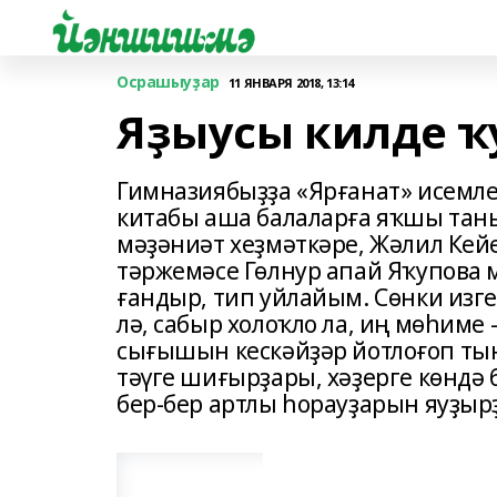
Осрашыуҙар
11 ЯНВАРЯ 2018, 13:14
Яҙыусы килде ҡ
Гимназиябыҙҙа «Ярғанат» исемле
китабы аша балаларға яҡшы тан
мәҙәниәт хеҙмәткә­ре, Жәлил Ке
тәржемәсе Гөлнур апай Яҡупова м
ғандыр, тип уйлайым. Сөнки изге һ
лә, сабыр холоҡло ла, иң мөһим
сығышын кескәй­ҙәр йотлоғоп ты
тәүге ши­ғыр­ҙары, хәҙерге көндә
бер-бер арт­лы һорауҙарын яуҙыр