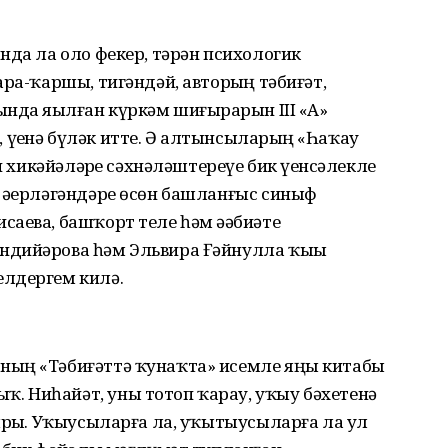
нда ла оло фекер, тәрән психологик
а-ҡар­шы, тигәндәй, авторҙың тә­биғәт,
да яҙылған күр­кәм шиғырҙарын III «А»
үҙенә бүләк итте. Ә алтынсыларҙың «Һаҡау
н хикәйәләрҙе сәхнәләштереүе бик үҙенсәлекле
 әҙерләгәндәре өсөн башланғыс синыф
аева, башҡорт теле һәм әҙәбиәте
ндийәрова һәм Эльвира Ғәйнулла ҡыҙы
елдергем килә.
ның «Тәбиғәттә ҡунаҡта» исемле яңы китабы
 Ниһайәт, уны тотоп ҡарау, уҡыу бәхетенә
р­ҙы. Уҡыусыларға ла, уҡытыу­сыларға ла ул