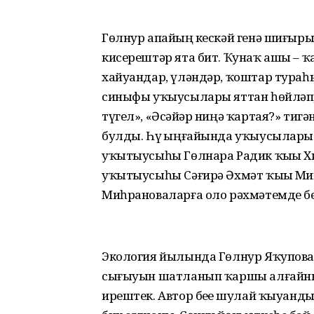
Гөлнур апайҙың кескәй генә шиғыры
кисерештәр ята бит. Ҡунаҡ ашы – ҡар
хайуандар, үләндәр, ҡоштар тураһын
синыфы уҡыусылары яттан һөйләп, 
түгел», «Әсәйҙәр ниңә ҡартая?» тигә
булды. Һүҙ ыңғайында уҡыусыларҙы
уҡытыусыһы Гөлнара Радик ҡыҙы Хис
уҡытыусыһы Сәғирә Әхмәт ҡыҙы Ми
Миһрановаларға оло рәхмәтемде б
Экология йылында Гөлнур Яҡупова
сығыуын шатланып ҡаршы алғайныҡ.
ирештек. Автор беҙҙе шулай ҡыуанды