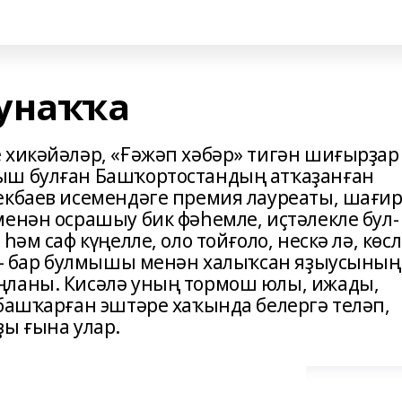
унаҡҡа
 хикәйәләр, «Ғәжәп хәбәр» тигән шиғырҙар
ыш булған Башҡортостандың ат­ҡаҙанған
йекбаев исемендәге премия лауреаты, шағир
енән осрашыу бик фә­һемле, иҫтәлекле бул­
әм саф күңелле, оло той­ғоло, нес­кә лә, көс
е – бар булмышы менән халыҡсан яҙыусының
ңланы. Кисәлә уның тормош юлы, ижады,
 башҡарған эштәре хаҡын­да белергә теләп,
ҙы ғына улар.