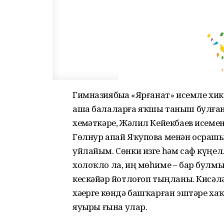
Гимназиябыҙҙа «Ярғанат» исемле хик
аша балаларға яҡшы таныш булған 
хеҙмәткә­ре, Жәлил Кейекбаев исем
Гөлнур апай Яҡупова менән осрашыу
уйлайым. Сөнки изге һәм саф күңелле,
холоҡло ла, иң мөһиме – бар бул
кескәй­ҙәр йотлоғоп тыңланы. Кисәл
хәҙерге көндә башҡарған эштәре хаҡ
яуҙырҙы ғына улар.