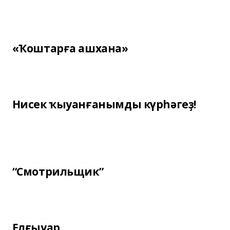
«Ҡоштарға ашхана»
Нисек ҡыуанғанымды күрһәгеҙ!
“Смотрильщик”
Елғыуар