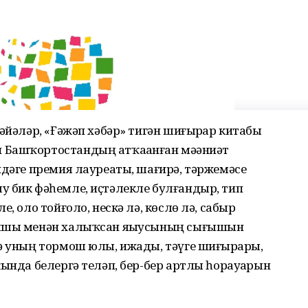
әйәләр, «Ғәжәп хәбәр» тигән шиғырҙар китабы
Башҡортостандың ат­ҡаҙанған мәҙәниәт
ендәге премия лауреаты, шағирә, тәржемәсе
 бик фә­һемле, иҫтәлекле бул­ғандыр, тип
 оло той­ғоло, нес­кә лә, көслө лә, сабыр
мышы менән халыҡсан яҙыусының сығышын
ә уның тормош юлы, ижады, тәүге ши­ғыр­ҙары,
ын­да белергә теләп, бер-бер арт­лы һорауҙарын