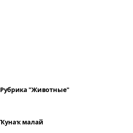
Рубрика "Животные"
Ҡунаҡ малай