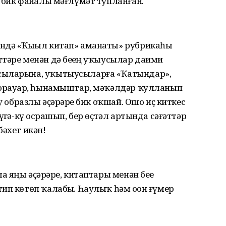
 бик файҙалы мәғлүмәт тупланған.
ендә «Ҡыҙыл китап» аманаты» рубрикаһы
тәре менән дә беҙҙең уҡыусылар даими
сыларына, уҡытыу­сыларға «Ҡатындар»,
к юрауҙар, һынамыштар, мәҡәлдәр ҡулланып
у образлы әҫәрҙәре бик оҡшай. Ошо иҫ киткес
ҙгә-күҙ осрашып, бер өҫтәл артында сәғәттәр
бәхет икән!
а яңы әҫәрҙәре, китаптары менән беҙҙе
ип көтөп ҡалабыҙ. Һаулыҡ һәм оҙон ғүмер