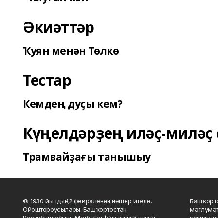
Әкиәттәр
Ҡуян менән Төлкө
Тестар
Кемдең дуҫы кем?
Күңелдәрҙең иләҫ-миләҫ 
Трамвайҙағы танышыу
© 1930 йылдың 12 февраленән нәшер ителә.
Башҡорто
Ойоштороусылары: Башҡортостан
мәғлүмәт
Республикаһының Матбуғат һәм киң мәғлүмәт
коммуник