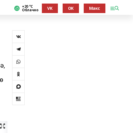
+20 °С
VK
OK
Макс
Облачно
ә,
лө