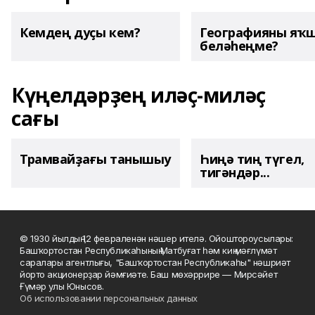
Кемдең дуҫы кем?
Географияны яҡ
беләһеңме?
Күңелдәрҙең иләҫ-миләҫ
сағы
Трамвайҙағы танышыу
Һиңә тиң түгел,
тигәндәр...
© 1930 йылдың 12 февраленән нәшер ителә. Ойоштороусылары:
Башҡортостан Республикаһының Матбуғат һәм киң мәғлүмәт
саралары агентлығы, "Башҡортостан Республикаһы" нәшриәт
йорто акционерҙар йәмғиәте. Баш мөхәррире — Мирсәйет
Ғүмәр улы Юнысов.
Об использовании персональных данных