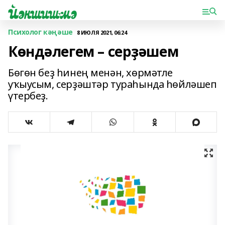
Психолог кәңәше
8 ИЮЛЯ 2021, 06:24
Көндәлегем – серҙәшем
Бөгөн беҙ һинең менән, хөрмәтле
уҡыусым, серҙәштәр тураһында һөйләшеп
үтербеҙ.