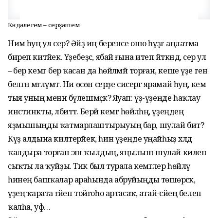
Көндәлегем – серҙәшем
Нимә һуң ул сер? Әйҙә иң беренсе ошо һүҙгә аңлатма
биреп китәйек. Үҙебеҙсә, ябай ғына итеп әйткәндә, сер ул
– бер кемгә бер ҡасан да һөйләмәй торған, кеше үҙе генә
белгән мәғлүмәт. Ни өсөн серҙе сисергә ярамай һуң, кем
тыя уның менән бүлешмәҫкә? Яуап: үҙ-үҙеңде һаҡлау
инстинкты, әлбиттә. Берәй кемгә һөйлә­һәң, үҙеңдең
яҙмышыңды ҡатмарлаштырыуың бар, шулай бит?
Күҙ алдына килтерәйек, һин үҙеңде уңайһыҙ хәлдә
ҡалдыра торған эш ҡылдың, яңылыш шулай килеп
сыҡты ла ҡуй­ҙы. Тик был турала кемгәлер һөйләү
һинең башҡалар ара­һында абруйыңды төшөрәсәк,
үҙеңә ҡарата ғәйеп тойғоһо артасаҡ, атай-әсәйең белеп
ҡал­һа, уф…