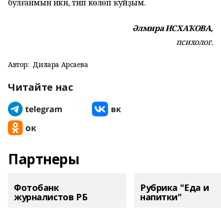
булғанмын икән, тип көлөп ҡуйҙым.
Әлмира ИСХАҠОВА,
психолог.
Автор:
Дилара Арсаева
Читайте нас
Партнеры
Фотобанк
Рубрика "Еда и
журналистов РБ
напитки"