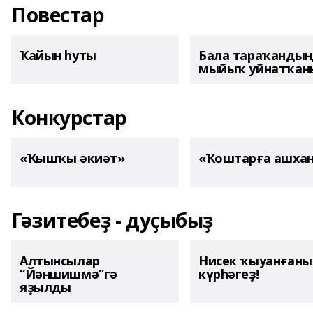
Повестар
Ҡайын һуты
Бала тараҡанды
мыйыҡ уйнатҡаны
Конкурстар
«Ҡышҡы әкиәт»
«Ҡоштарға ашха
Гәзитебеҙ - дуҫыбыҙ
Алтынсылар
Нисек ҡыуанған
“Йәншишмә”гә
күрһәгеҙ!
яҙылды