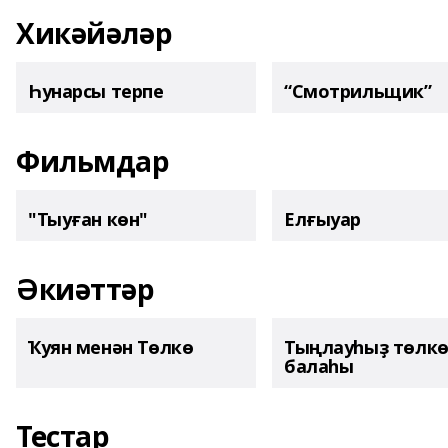
Хикәйәләр
Һунарсы терпе
“Смотрильщик”
Фильмдар
"Тыуған көн"
Елғыуар
Әкиәттәр
Ҡуян менән Төлкө
Тыңлауһыҙ төлк
балаһы
Тестар