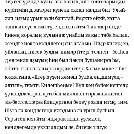
тиҙ генә үҙеңде ҡулға ала һалып, хис-тойғоларыңды
күрһәтмәһәң дә, мәғлүмәт кү­ңелдә оялап ҡалды бит. Ул яй­
лап сығыр урын эҙләй башлай, йөрәкте өйкәй, хатта
төшкә ине­үе лә ғәжәп түгел, ысын әйтәм. Тик хәҙер инде
һинең ҡоралың ҡулыңда: уңайлы ваҡыт таба һалып,
эсеңдәге йөктө көндәлегеңә сисә алаһың. Ниҙәр кисерҙең,
уйланың, нисек булды, нимәләр әйтергә теләнең – бөтәһен
дә ентекләп яҙыуың һиңә был йөктән бушанырға һәм,
әлбиттә, тынысланырға ярҙам итер. Халыҡ мәҡәле лә бит
юҡҡа ғына, «әйтер һүҙең көмөш булһа, өндәшмәүең –
алтын», тимәгән. Килешәһеңме? Күп кенә бөйөк кешеләр
үҙ көндәлектәрен артабан миллион тиражлы китап­
ҡа-бестселлерға әйләндергәнен белеү ҙә зыян итмәҫ, тим.
Шуға ла көндәлегеңдә ижадыңа ла урын булһын.
Сер итеп кенә әйтәм, яңыраҡ ҡына үҙемдең
көндәлегемде уҡып алдым әле, бигерәк тә шуҡ