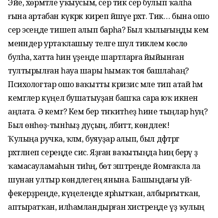
Эйе, хөрмәтле уҡыусым, сер тик сер булып ҡалһа
ғына артабан күкрәк киреп йәшәүе рәхәт. Тик… бына ошо
сер эсеңде тишеп алып барһа? Был ҡылығыңды кем
менәндер уртаҡлашыу теләге шул тиклем көслө
булһа, хатта һин үҙеңде шартларға йыйынған
тултырыл­ған һауа шары һымаҡ тоя башлаһаң?
Психологтар ошо ваҡытты кризис мәле тип атай һәм
кемгәлер күңел бушатыуҙан баш­ҡа сара юҡ икәнен
аңлата. Ә кемгә? Кем бер тәнҡитһеҙ һине тыңлар һуң?
Был өнһөҙ-тынһыҙ дуҫың, әлбиттә, көндәлек!
Ҡулыңа ручка, ҡәләм, бу­яуҙар алып, был дәфтәргә
рәхәтләнеп сереңде сис. Яҙған ваҡытыңда һиңә берәү ҙә
ҡамасауламаһын тиһәң, бөтә эштәреңде йомғаҡла ла
шунан ултыр көндәлегең янына. Башыңдағы уй-
фекерҙәреңде, күңелеңде ярһытҡан, албырғыт­ҡан,
аптыратҡан, илһамландыр­ған хистәреңде үҙ ҡулың