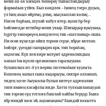
менән ап-аҡ ҡағыҙға төшөрөү тыныс­ландырыу
формаһын үтәйәсәк. Был көндәлек – һинең тоғро дуҫың,
ул һиңә аҡыл өйрәтмәҫ, әрләмәҫ, мыҫҡыллап көл­мәҫ…
Нисек барһың, шулай ҡабул итер, яҙған һәр бер
һөйләмеңде иғтибар менән уҡыр. Шиғырҙар яҙыуыңа,
һүрәттәр төшөрөүеңә көндәлегең тик «шатланыр» ғына.
Ни өсөн күңелде өйкәп тор­ған серҙе, хәбәрҙе мотлаҡ
һөйләргә, үҙеңдән сығарырға кәрәк, тип һораһаң,
аңлатам. Күп кенә кире мәғлүмәт адреналиндың
ҡапыл һәм күпләп организмға таралыуына
булышлыҡ итә. Ә ул нервы сис­темаһын ҡуҙғыта.
Кешенең ҡапыл ғына ҡыҙарыуы, сикәләре алланып,
тәндең эҫеле-һыуыҡлы булып китеүе адреналин
тигән нәмәнең касафаты инде. Хатта тулҡынланыуҙан
тик тор­ған ерҙә тотлоға башлай ҡайһы берәүҙәр. Бына
хәбәр ниндәй көскә эйә, аңланыңмы? Бындай ваҡытта