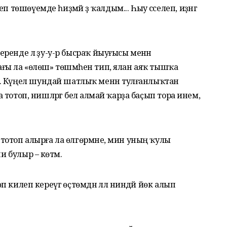
 төшөүемде һиҙмәй ҙә ҡалдым... Һыу сәселеп, иҙәнгә
керенде лә ҙу-у-р бысраҡ йыуғысы менән
тағы ла «өлөш» төшмәһен тип, ялан аяҡ тышҡа
. Күңел шундай шатлыҡ менән тулғанлыҡтан
а тотоп, нишләргә белә алмай ҡарҙа баҫып тора инем,
е тотоп алырға ла өлгөрмәне, мин уның ҡулы
и булыр – көтәм.
өп килеп кереүгә өҫтөмдән әллә ниндәй йөк алып