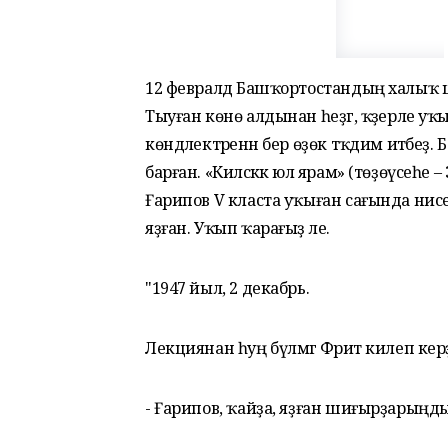
12 февралдә Башҡортостандың халыҡ 
Тыуған көнө алдынан һеҙгә, ҡәҙерле 
көндәлектәренән бер өҙөк тәҡдим итәбеҙ. 
барған. «Киләсәккә юл ярам» (төҙөүсеһе 
Ғарипов V класта уҡыған сағында нис
яҙған. Уҡып ҡарағыҙ әле.
"1947 йыл, 2 декабрь.
Лекциянан һуң бүлмәгә Фәрит килеп керҙе
- Ғарипов, ҡайҙа, яҙған шиғырҙарыңды б