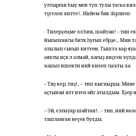
ултырған һыу меән туп-тулы тасҡа килеп
түгелеп китте!.. Инәйем бик зәһәрләнеп:
- Тилерҙеңме әллә һин, шайтан! – тип е
йығылғансы биткә һуғып ебәрҙе... Мин 
атылып сығып киттем. Тышта ҡар яуа
аяҡты иҫкә лә алмай, ҡағыҙ киҫәген ҡулд
ҡапыл ишектән инәй килеп сыҡты ла:
– Тиҙ кер, тиҙ!.. – тип ҡысҡырҙы. Мин
аҫтынан ялт итеп өйгә атылдым. Хәҙер н
– Эй, елғыуар шайтан!.. – тип, инәй көл
ташланған кеүек булды.