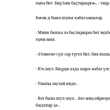
ғына бит. Бир һин баҫтырырға», – тиҙәр.
Бөгөн дә бына шуны ҡабатланылар.
- Минән башҡа ла баҫтырырға бит иҫәпһе
ҡуям мин.
- Ә һинеке сүп-сар түгел бит, бик яҡшы.
- Юҡ шул. Киҫәрҙән алда ҡырҡ ҡабат үлсәрг
- Уныһы шулай инде...
- Вот
бына шул-шул... Әле миңә өйрәнергә,
баҫылыр ҙа...