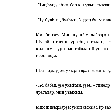
- Ниңә һуң ул һиңә, бер ҡат уҡып сыҡҡан
-
Ну, булһын, булһын, беҙҙең бүлмә малай
Мин бирҙем. Мин шулай малайҙарҙы
Шулай иптәштәргә күрһәтһәң, хаталар ҙа 
килешмәгән урынын табалар. Шуның өсө
итеп һиҙәм.
Шиғырҙы үҙем уҡырға яратам мин. Түҙмә
-
Һо, бабай, үҙе уҡыһын, үҙе!.. – тинелә
яраталар. Мин уҡыйым.
Мин шиғырҙарҙы уҡып сыҡҡас, һәр ваҡ