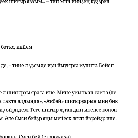
ек шиғыр яҙҙым... – тип мин инәйҙең күҙҙәренә
өткәс, инәйем:
нде, – тине лә үҙемде иҙән йыуырға ҡушты. Бейеп
 лә шиғырҙы ярата ине. Мине уҡытҡан саҡта (әле
ра таҡта алдында», «Аҡбай» шиғырҙарын миңә бик
ҙ өйрәндем. Теге шиғыр яҙғандың икенсе көнөн
. Әле Сәмси әбейҙәр яңы мейескә яғып йөрөйҙәр ине.
һораны Сәмси әбей (сторожиха).