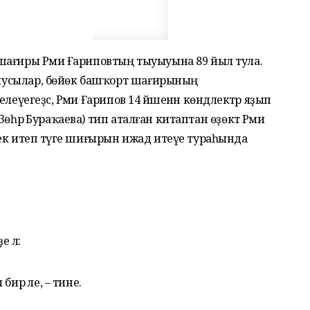
шағиры Рәми Ғариповтың тыуыуына 89 йыл тула.
уҡыусылар, бөйөк башҡорт шағирының
Белеүегеҙсә, Рәми Ғарипов 14 йәшенән көндәлектәр яҙып
– Зөһрә Бураҡаева) тип аталған китаптан өҙөктә Рәми
ек итеп тәүге шиғырын ижад итеүе тураһында
 лә:
ир әле, – тине.