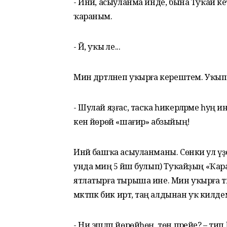
- Инәй, асыуланма инде, бына Туҡай кеү
ҡараным.
- Йә, уҡы әле...
Мин дәртләнеп уҡырға керештем. Уҡып б
- Шулай яҙғас, тасҡа һикерәләрме һуң и
кенә йөрөй «шағир» абзыйың!
Инәй башҡа асыуланманы. Сөнки ул үҙе
унда миңә 5 йәш булып) Туҡайҙың «Ҡа
ятлатырға тырыша ине. Мин уҡырға ти
мәктәпкә бик иртә, таң алдынан уҡ килдем
- Ни эшләп йөрөйһөң, төн пәрейе? – тип 