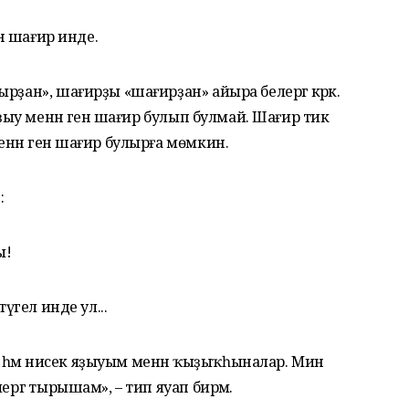
ин шағир инде.
рҙан», шағирҙы «шағирҙан» айыра белергә кәрәк.
яҙыу менән генә шағир булып булмай. Шағир тик
нән генә шағир булырға мөмкин.
:
ы!
түгел инде ул...
һәм нисек яҙыуым менән ҡыҙыҡһыналар. Мин
ергә тырышам», – тип яуап бирәм.