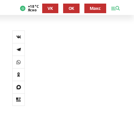
+18 °С
VK
OK
Макс
Ясно