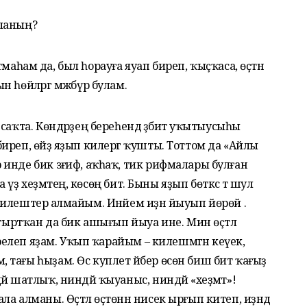
шланың?
ратмаһам да, был һорауға яуап биреп, ҡыҫҡаса, өҫтән
 һөйләргә мәжбүр булам.
аҡта. Көндәрҙең береһендә әҙәбиәт уҡытыусыһы
реп, өйҙә яҙып килергә ҡушты. Тоттом да «Айлы
инде бик зәғиф, аҡһаҡ, тик рифмалары булған
а үҙ хеҙмәтең, көсөң бит. Быны яҙып бөткәс тә шул
илештерә алмайым. Инәйем иҙән йыуып йөрөй .
лтыртҡан да бик ашығып йыуа ине. Мин өҫтәл
ирелеп яҙам. Уҡып ҡарайым – килешмәгән кеүек,
тағы һыҙам. Өс куплет әйбер өсөн биш бит ҡағыҙ
й шатлыҡ, ниндәй ҡыуаныс, ниндәй «хеҙмәт»!
а алманы. Өҫтәл өҫтөнән нисек ырғып китеп, иҙәндә