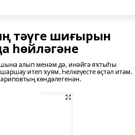
ың тәүге шиғырын
а һөйләгәне
ашына алып менәм дә, инәйгә яҡтыһы
шаршау итеп ҡуям. Һелкеүесте өҫтәл итәм.
 Ғариповтың көндәлегенән.