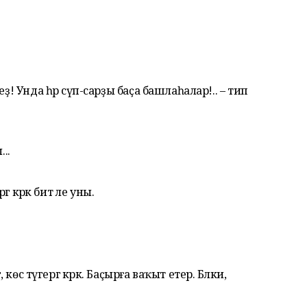
ҙ! Унда һәр сүп-сарҙы баҫа башлаһалар!.. – тип
..
ә кәрәк бит әле уны.
 көс түгергә кәрәк. Баҫырға ваҡыт етер. Бәлки,