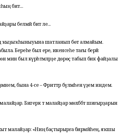
һың бит...
ҙары белмәй бит әле...
ң ҡыҙыҡһыныуына шатланып бөтә алмайым.
табыла. Береһе был ере, икенсеһе тағы берәй
н мин был күрһәтмәләрҙе дөрөҫ табып бик файҙалы
нем, бына 4-се – Фәриттәр бүлмәһенә үҙем индем.
р малайҙар. Бигерәк тә малайҙар мөхәббәт шиғырҙарын
ыт малайҙар: «Ниңә баҫтырырға бирмәйһең, яҡшы