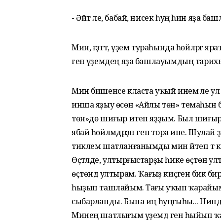
- Әйт әле, бабай, нисек һуң һин яҙа ба
Мин, ғәҙәттә, үҙем тураһында һөйләргә я
генә үҙемдең яҙа башлауымдың тарихын
Мин бишенсе класта уҡый инем әле ул с
инша яҙыу өсөн «Айлы төн» темаһын би
төн»дө шиғыр итеп яҙҙым. Был шиғыр 
ябай һөйләмдәрҙән генә тора ине. Шулай ҙ
тиклем шатланғанымды мин әйтеп тә к
Өҫтәлде, ултырғыстарҙы һике өҫтөнә у
өҫтөндә ултырам. Ҡағыҙ киҫәгенә бик б
һыҙып ташлайым. Тағы уҡып ҡарайым, 
сыбарланды. Бына иң һуңғыһы... Ниндә
Минең шатлығым үҙемдә генә һыйып ҡал