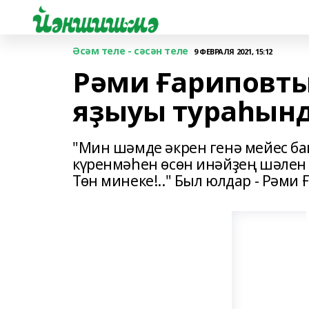
Әсәм теле - сәсән теле
9 ФЕВРАЛЯ 2021, 15:12
Рәми Ғариповт
яҙыуы тураһынд
"Мин шәмде әкрен генә мейес б
күренмәһен өсөн инәйҙең шәлен 
Төн минеке!.." Был юлдар - Рәми