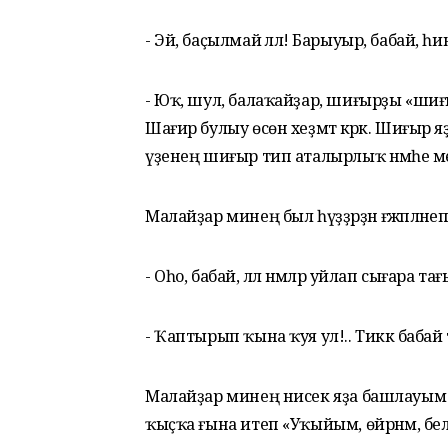
- Эй, баҫылмай әллә! Барыуыр, бабай, һ
- Юҡ, шул, балаҡайҙар, шиғырҙы «шиғы
Шағир булыу өсөн хеҙмәт кәрәк. Шиғыр 
үҙенең шиғыр тип аталырлыҡ нәмәһе ме
Малайҙар минең был һүҙҙәрҙән ғәжәпләнеп
- Оһо, бабай, әллә нәмәләр уйлап сығара тағ
- Ҡаптырып ҡына ҡуя ул!.. Тиккә бабай 
Малайҙар минең нисек яҙа башлауым 
ҡыҫҡа ғына итеп «Уҡыйым, өйрәнәм, бел