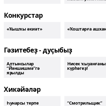
Конкурстар
«Ҡышҡы әкиәт»
«Ҡоштарға ашха
Гәзитебеҙ - дуҫыбыҙ
Алтынсылар
Нисек ҡыуанған
“Йәншишмә”гә
күрһәгеҙ!
яҙылды
Хикәйәләр
Һунарсы терпе
“Смотрильщик”