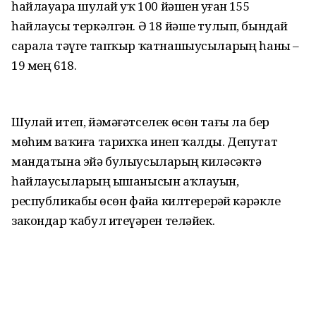
һайлауҙарҙа шулай уҡ 100 йәшен уҙған 155
һайлаусы теркәлгән. Ә 18 йәше тулып, бындай
сарала тәүге тапҡыр ҡатнашыусыларҙың һаны –
19 мең 618.
Шулай итеп, йәмәғәтселек өсөн тағы ла бер
мөһим ваҡиға тарихҡа инеп ҡалды. Депутат
мандатына эйә булыусыларҙың киләсәктә
һайлаусыларҙың ышанысын аҡлауын,
республикабыҙ өсөн файҙа килтерерҙәй кәрәкле
закондар ҡабул итеүҙәрен теләйек.