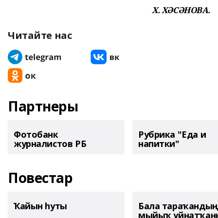
Х. ХӘСӘНОВА.
Читайте нас
Партнеры
Фотобанк
Рубрика "Еда и
журналистов РБ
напитки"
Повестар
Ҡайын һуты
Бала тараҡанды
мыйыҡ уйнатҡаны