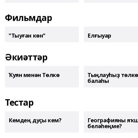
Фильмдар
"Тыуған көн"
Елғыуар
Әкиәттәр
Ҡуян менән Төлкө
Тыңлауһыҙ төлк
балаһы
Тестар
Кемдең дуҫы кем?
Географияны яҡ
беләһеңме?