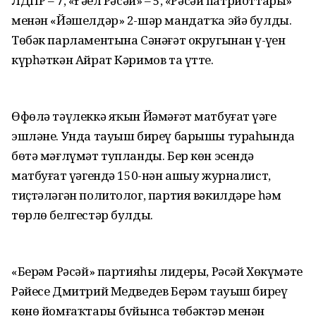
ЛДПР – 7, «Ғәҙел Рәсәй» – 5, «Рәсәй патриоттары»
менән «Йәшелдәр» 2-шәр мандатҡа эйә булды.
Төбәк парламентына Сәнәғәт округынан үҙ-үҙен
күрһәткән Айрат Кәримов та үтте.
Өфөлә тәүлеккә яҡын Йәмәғәт матбуғат үҙәге
эшләне. Унда тауыш биреү барышы тураһында
бөтә мәғлүмәт тупланды. Бер көн эсендә
матбуғат үҙәгендә 150-нән ашыу журналист,
тиҫтәләгән политолог, партия вәкилдәре һәм
төрлө белгестәр булды.
«Берҙәм Рәсәй» партияһы лидеры, Рәсәй Хөкүмәте
Рәйесе Дмитрий Медведев Берҙәм тауыш биреү
көнө йомғаҡтары буйынса төбәктәр менән