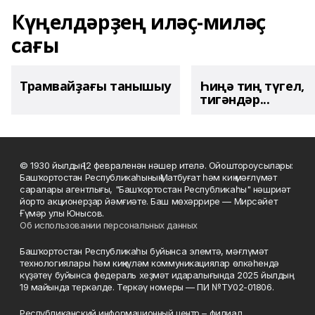
Күңелдәрҙең иләҫ-миләҫ
сағы
Трамвайҙағы танышыу
Һиңә тиң түгел,
тигәндәр...
© 1930 йылдың 12 февраленән нәшер ителә. Ойоштороусылары:
Башҡортостан Республикаһының Матбуғат һәм киң мәғлүмәт
саралары агентлығы, "Башҡортостан Республикаһы" нәшриәт
йорто акционерҙар йәмғиәте. Баш мөхәррире — Мирсәйет
Ғүмәр улы Юнысов.
Об использовании персональных данных
Башҡортостан Республикаһы буйынса элемтә, мәғлүмәт
технологиялары һәм киңкүләм коммуникациялар өлкәһендә
күҙәтеү буйынса федераль хеҙмәт идаралығында 2025 йылдың
19 майында теркәлде. Теркәү номеры — ПИ №ТУ02-01806.
Республиканский информационный центр – филиал