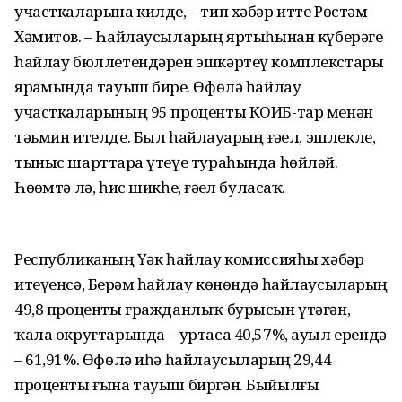
участкаларына килде, – тип хәбәр итте Рөстәм
Хәмитов. – Һайлаусыларҙың яртыһынан күберәге
һайлау бюллетендәрен эшкәртеү комплекстары
ярҙамында тауыш бирҙе. Өфөлә һайлау
участкаларының 95 проценты КОИБ-тар менән
тәьмин ителде. Был һайлау­ҙарҙың ғәҙел, эшлекле,
тыныс шарттарҙа үтеүе тураһында һөйләй.
Һөҙөмтә лә, һис шикһеҙ, ғәҙел буласаҡ.
Республиканың Үҙәк һайлау комиссияһы хәбәр
итеүенсә, Берҙәм һайлау көнөндә һайлаусыларҙың
49,8 проценты гражданлыҡ бурысын үтәгән,
ҡала округтарында – уртаса 40,57%, ауыл ерендә
– 61,91%. Өфөлә иһә һайлаусылар­ҙың 29,44
проценты ғына тауыш биргән. Быйылғы