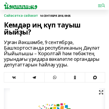
Сәйәсәткә сәйәхәт
14 СЕНТЯБРЯ 2018, 09:05
Кемдәр иң күп тауыш
йыйҙы?
Уҙған йәкшәмбе, 9 сентябрҙә,
Башҡортостанда республиканың Дәүләт
Йыйылышы – Ҡоролтай һәм төбәктең
урындағы үҙидара вәкәләтле органдары
депутаттарын һайлау уҙҙы.