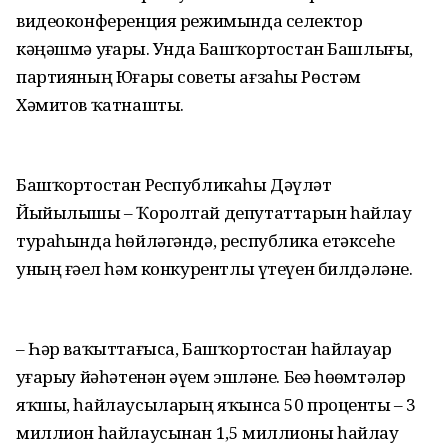
видеоконференция режимында селектор
кәңәшмә уҙғарҙы. Унда Башҡортостан Башлығы,
партияның Юғары советы ағзаһы Рөстәм
Хәмитов ҡатнашты.
Башҡортостан Республикаһы Дәүләт
Йыйылышы – Ҡоролтай депутаттарын һайлау
тураһында һөйләгәндә, республика етәксеһе
уның ғәҙел һәм конкурентлы үтеүен билдәләне.
– Һәр ваҡыттағыса, Башҡорт­остан һайлауҙар
уҙғарыу йәһәтенән әүҙем эшләне. Беҙҙә һөҙөмтәләр
яҡшы, һайлаусыларҙың яҡынса 50 проценты – 3
миллион һайлаусынан 1,5 миллионы һайлау