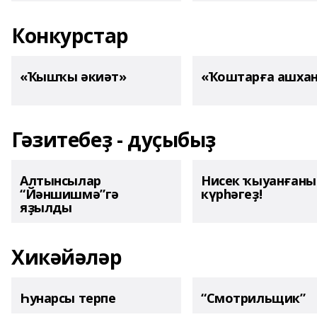
Конкурстар
«Ҡышҡы әкиәт»
«Ҡоштарға ашха
Гәзитебеҙ - дуҫыбыҙ
Алтынсылар
Нисек ҡыуанған
“Йәншишмә”гә
күрһәгеҙ!
яҙылды
Хикәйәләр
Һунарсы терпе
“Смотрильщик”