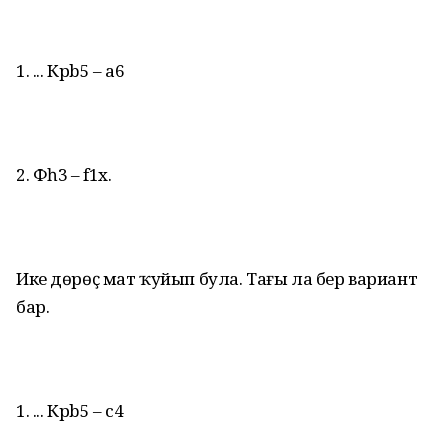
1. ... Крb5 – а6
2. Фһ3 – f1х.
Ике дөрөҫ мат ҡуйып була. Тағы ла бер вариант
бар.
1. ... Крb5 – с4