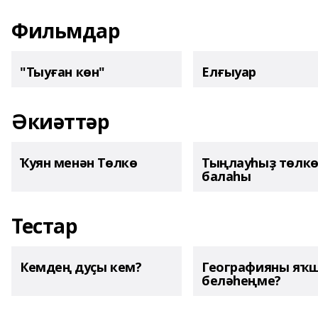
Фильмдар
"Тыуған көн"
Елғыуар
Әкиәттәр
Ҡуян менән Төлкө
Тыңлауһыҙ төлк
балаһы
Тестар
Кемдең дуҫы кем?
Географияны яҡ
беләһеңме?