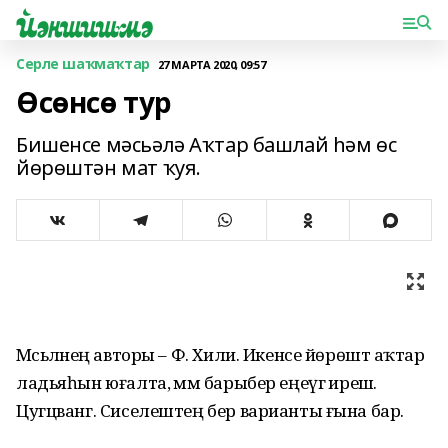
Серле шаҡмаҡтар
27 МАРТА 2020, 09:57
Өсөнсө тур
Бишенсе мәсьәлә Аҡтар башлай һәм өс
йөрөштән мат ҡуя.
Мәсьәләнең авторы – Ф. Хили. Икенсе йөрөштә аҡтар
ладьяһын юғалта, әммә барыбер еңеүгә ирешә.
Цугцванг. Сиселештең бер варианты ғына бар.