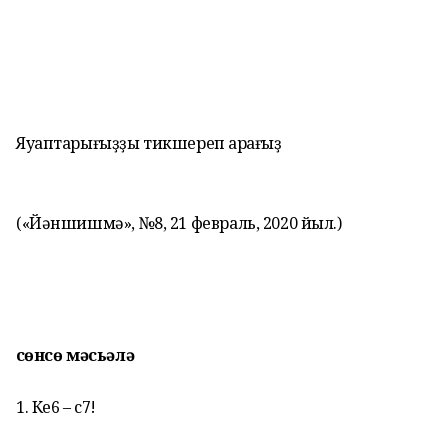
Яуаптарығыҙҙы
тикшереп ҡарағыҙ
(«Йәншишмә», №8,
21 февраль, 2020 йыл.)
Өсөнсө мәсьәлә
1. Ке6 – с7!