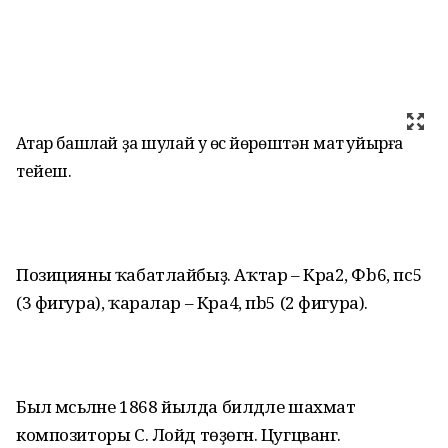
Аҡтар башлай ҙа шулай уҡ өс йөрөштән мат ҡуйырға
тейеш.
Позицияны ҡабатлайбыҙ. Аҡтар – Кра2, Фb6, пс5
(3 фигура), ҡаралар – Кра4, пb5 (2 фигура).
Был мәсьәләне 1868 йылда билдәле шахмат
композиторы С. Лойд төҙөгән. Цугцванг.