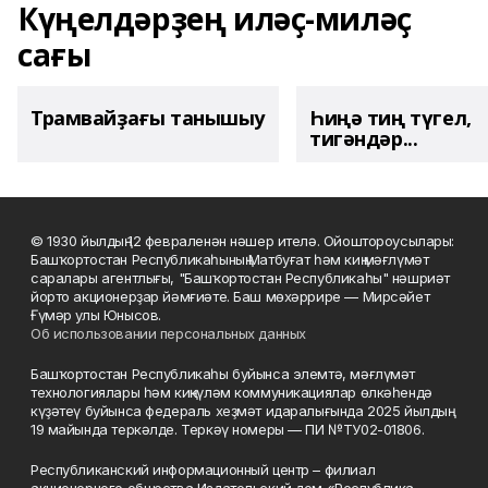
Күңелдәрҙең иләҫ-миләҫ
сағы
Трамвайҙағы танышыу
Һиңә тиң түгел,
тигәндәр...
© 1930 йылдың 12 февраленән нәшер ителә. Ойоштороусылары:
Башҡортостан Республикаһының Матбуғат һәм киң мәғлүмәт
саралары агентлығы, "Башҡортостан Республикаһы" нәшриәт
йорто акционерҙар йәмғиәте. Баш мөхәррире — Мирсәйет
Ғүмәр улы Юнысов.
Об использовании персональных данных
Башҡортостан Республикаһы буйынса элемтә, мәғлүмәт
технологиялары һәм киңкүләм коммуникациялар өлкәһендә
күҙәтеү буйынса федераль хеҙмәт идаралығында 2025 йылдың
19 майында теркәлде. Теркәү номеры — ПИ №ТУ02-01806.
Республиканский информационный центр – филиал