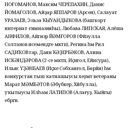
НОҒОМАНОВ, Максим ЧЕРЕПАХИН, Данис
ЙОМАҒОЛОВ, Айҙар ЯППАРОВ (Арсен), Салауат
УРАЗАЕВ, Эльза ҠЫУАНДЫҠОВА (башҡорт
интернат-гимназияһы), Любава ЛИПСКАЯ, Алёша
АНФИЛОВ, Айгизәр ЙӘМҒОРОВ (Фәйзулла
Солтанов исемендәге мәктәп), Регина һәм Рәил
САДИҠОВтар, Даян ҠӘҘЕРБӘКОВ, Алина
ИСКӘНДӘРОВА (2-се мәктәп, Иҫәнғол, Ейәнсура),
Ильяс ҮҘӘНБАЕВ (Иҫке Собханғол, Бөрйән) һәм
конкурстан тыш ҡатнашыусы хеҙмәт ветераны
Марат МӘМБӘТОВ (Әбүбәкер, Хәйбулла),
уҡытыусы Илһам ЛАТИПОВ (Алағуҙ, Ҡыйғы)
ебәргән.