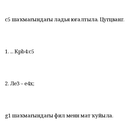
с5 шаҡмағындағы ладья юғалтыла. Цугцванг.
1. ... Крb4:с5
2. Ле3 – е4х;
g1 шаҡмағындағы фил менән мат ҡуйыла.