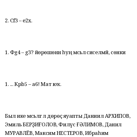
2. Сf3 – е2х.
1. Фg4 – g3? йөрөшөнән һуң мәсьәлә сиселмәй, сөнки
1. ... Крb5 – а6! Мат юҡ.
Был ике мәсьәләгә лә дөрөҫ яуапты Даниил АРХИПОВ,
Эмиль БЕРҘИҒОЛОВ, Филүс ҒӘЛИМОВ, Данил
МУРАВЛЁВ, Максим НЕСТЕРОВ, Ибраһим