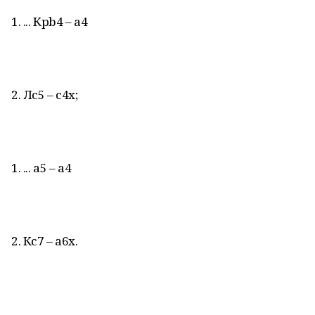
1. ... Крb4 – а4
2. Лс5 – с4х;
1. ... а5 – а4
2. Кс7 – а6х.