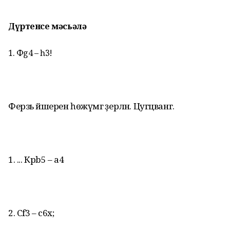
Дүртенсе мәсьәлә
1. Фg4 – һ3!
Ферзь йәшерен һөжүмгә әҙерләнә. Цугцванг.
1. ... Крb5 – а4
2. Сf3 – с6х;