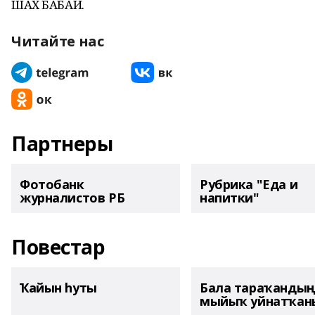
ШАХ БАБАЙ.
Читайте нас
Партнеры
Фотобанк
Рубрика "Еда и
журналистов РБ
напитки"
Повестар
Ҡайын һуты
Бала тараҡанды
мыйыҡ уйнатҡаны