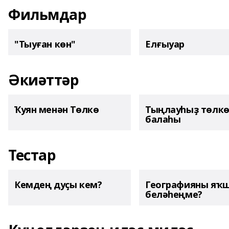
Фильмдар
"Тыуған көн"
Елғыуар
Әкиәттәр
Ҡуян менән Төлкө
Тыңлауһыҙ төлк
балаһы
Тестар
Кемдең дуҫы кем?
Географияны яҡ
беләһеңме?