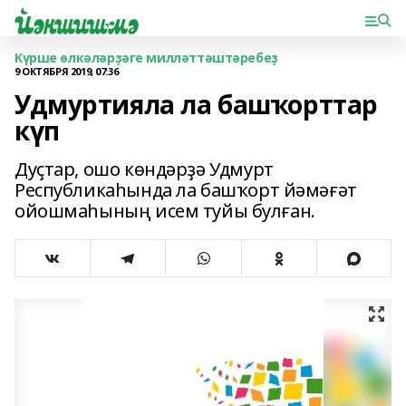
Күрше өлкәләрҙәге милләттәштәребеҙ
9 ОКТЯБРЯ 2019, 07:36
Удмуртияла ла башҡорттар
күп
Дуҫтар, ошо көндәрҙә Удмурт
Республикаһында ла башҡорт йәмәғәт
ойошмаһының исем туйы булған.