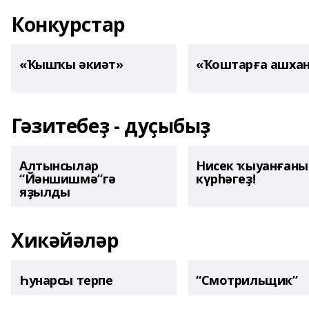
Конкурстар
«Ҡышҡы әкиәт»
«Ҡоштарға ашха
Гәзитебеҙ - дуҫыбыҙ
Алтынсылар
Нисек ҡыуанған
“Йәншишмә”гә
күрһәгеҙ!
яҙылды
Хикәйәләр
Һунарсы терпе
“Смотрильщик”