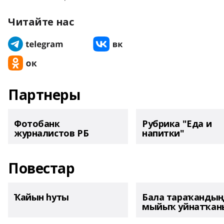
Читайте нас
Партнеры
Фотобанк
Рубрика "Еда и
журналистов РБ
напитки"
Повестар
Ҡайын һуты
Бала тараҡанды
мыйыҡ уйнатҡаны