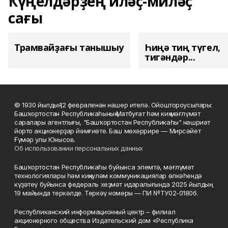
Күңелдәрҙең иләҫ-миләҫ
сағы
Трамвайҙағы танышыу
Һиңә тиң түгел,
тигәндәр...
© 1930 йылдың 12 февраленән нәшер ителә. Ойоштороусылары:
Башҡортостан Республикаһының Матбуғат һәм киң мәғлүмәт
саралары агентлығы, "Башҡортостан Республикаһы" нәшриәт
йорто акционерҙар йәмғиәте. Баш мөхәррире — Мирсәйет
Ғүмәр улы Юнысов.
Об использовании персональных данных
Башҡортостан Республикаһы буйынса элемтә, мәғлүмәт
технологиялары һәм киңкүләм коммуникациялар өлкәһендә
күҙәтеү буйынса федераль хеҙмәт идаралығында 2025 йылдың
19 майында теркәлде. Теркәү номеры — ПИ №ТУ02-01806.
Республиканский информационный центр – филиал
акционерного общества Издательский дом «Республика