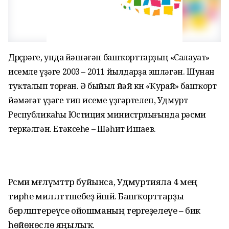
Дөрөҫөрәге, унда йәшәгән башҡорттарҙың «Салауат»
исемле үҙәге 2003 – 2011 йылдарҙа эшләгән. Шунан
туҡталып торған. Ә быйыл йәй көнө «Ҡурай» башҡорт
йәмәғәт үҙәге тип исеме үҙгәртелеп, Удмурт
Республикаһы Юстиция министрлығында рәсми
теркәлгән. Етәксеһе – Шәһит Ишаев.
Рәсми мәғлүмәттәр буйынса, Удмуртияла 4 мең
тирәһе милләттәшебеҙ йәшәй. Башҡорттарҙы
берләштереүсе ойошманың тергеҙелеүе – бик
һөйөнөслө яңылыҡ.