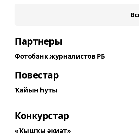
Вс
Партнеры
Фотобанк журналистов РБ
Повестар
Ҡайын һуты
Конкурстар
«Ҡышҡы әкиәт»