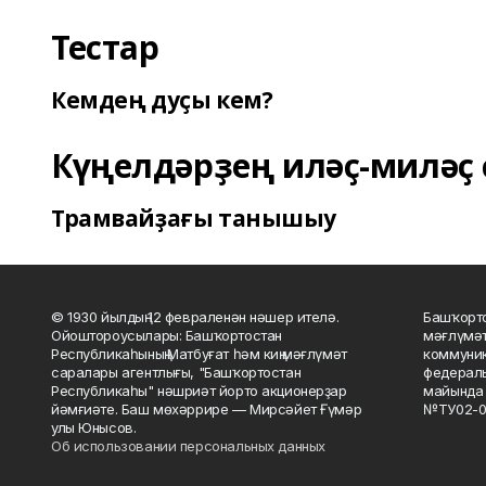
Тестар
Кемдең дуҫы кем?
Күңелдәрҙең иләҫ-миләҫ 
Трамвайҙағы танышыу
© 1930 йылдың 12 февраленән нәшер ителә.
Башҡорто
Ойоштороусылары: Башҡортостан
мәғлүмәт
Республикаһының Матбуғат һәм киң мәғлүмәт
коммуник
саралары агентлығы, "Башҡортостан
федераль
Республикаһы" нәшриәт йорто акционерҙар
майында 
йәмғиәте. Баш мөхәррире — Мирсәйет Ғүмәр
№ТУ02-0
улы Юнысов.
Об использовании персональных данных