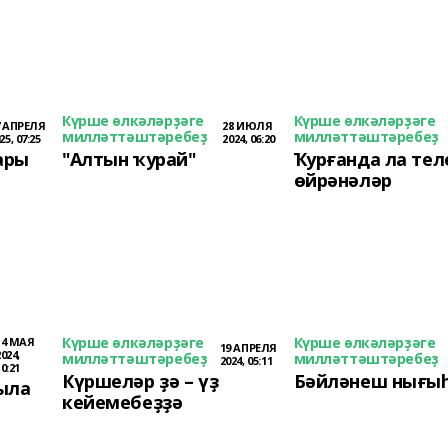
Күрше өлкәләрҙәге
Күрше өлкәләрҙәге
7 АПРЕЛЯ
28 ИЮЛЯ
милләттәштәребеҙ
милләттәштәребеҙ
25, 07:25
2024, 06:20
ары
"Алтын ҡурай"
Ҡурғанда ла тел
өйрәнәләр
Күрше өлкәләрҙәге
Күрше өлкәләрҙәге
14 МАЯ
19 АПРЕЛЯ
2024,
милләттәштәребеҙ
милләттәштәребеҙ
2024, 05:11
10:21
Күршеләр ҙә – үҙ
Бәйләнеш нығы
ыла
кейемебеҙҙә