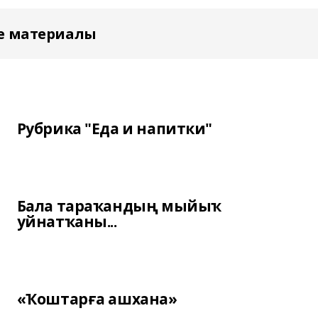
е материалы
Рубрика "Еда и напитки"
Бала тараҡандың мыйыҡ
уйнатҡаны...
«Ҡоштарға ашхана»