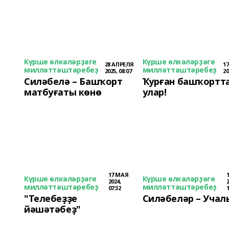
Күрше өлкәләрҙәге
Күрше өлкәләрҙәге
28 АПРЕЛЯ
1
милләттәштәребеҙ
милләттәштәребеҙ
2025, 08:07
20
Силәбелә – Башҡорт
Ҡурған башҡортт
матбуғаты көнө
улар!
17 МАЯ
Күрше өлкәләрҙәге
Күрше өлкәләрҙәге
2024,
милләттәштәребеҙ
милләттәштәребеҙ
07:32
"Телебеҙҙе
Силәбеләр – Учал
йәшәтәбеҙ"