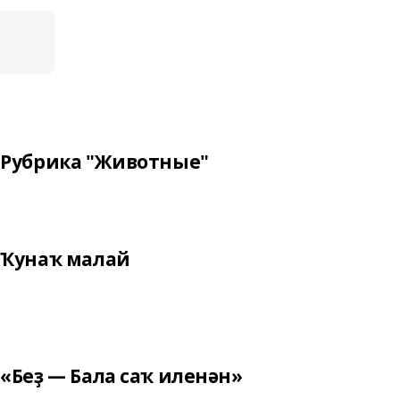
Рубрика "Животные"
Ҡунаҡ малай
«Беҙ — Бала саҡ иленән»