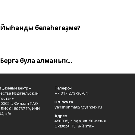
Йыһанды беләһегеҙме?
Бергә була алманыҡ...
ционный центр –
Телефон
щества Издательский
+7 347 273-36-64.
остан».
Эл. почта
00005 в Филиал ПАО
yanshishma02@yandex.ru
, БИК 048073770, ИНН
4, к/с
Адрес
450005, г. Уфа, ул. 50-летия
Октября, 13, 8-й этаж