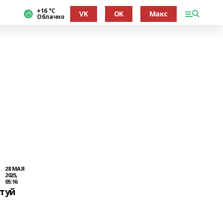
+16 °С
VK
OK
Макс
Облачно
28 МАЯ
2025,
05:16
нтуй