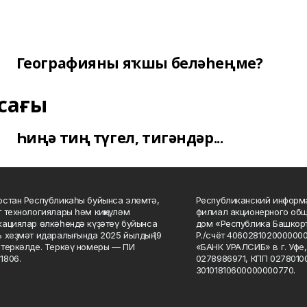
Географияны яҡшы беләһеңме?
сағы
Һиңә тиң түгел, тигәндәр...
стан Республикаһы буйынса элемтә,
Республиканский информа
 технологиялары һәм киңкүләм
филиал акционерного об
ациялар өлкәһендә күҙәтеү буйынса
дом «Республика Башкорт
 хеҙмәт идаралығында 2025 йылдың 19
Р./счёт 406028102000000
теркәлде. Теркәү номеры — ПИ
«БАНК УРАЛСИБ» в г. Уфе
1806.
0278986971, КПП 02780100
30101810600000000770.