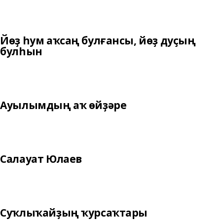
Йөҙ һум аҡсаң булғансы, йөҙ дуҫың
булһын
Ауылымдың аҡ өйҙәре
Салауат Юлаев
Суҡлыҡайҙың ҡурсаҡтары