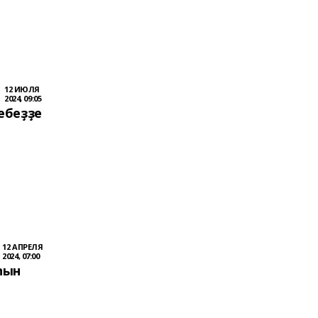
12 ИЮЛЯ
2024, 09:05
ебеҙҙе
12 АПРЕЛЯ
2024, 07:00
һын