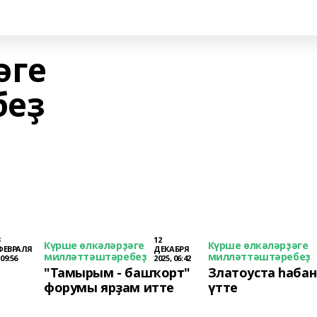
әге
беҙ
3
12
Күрше өлкәләрҙәге
Күрше өлкәләрҙәге
ФЕВРАЛЯ
ДЕКАБРЯ
милләттәштәребеҙ
милләттәштәребеҙ
 09:56
2025, 06:42
"Тамырым - башҡорт"
Златоуста һаба
форумы ярҙам итте
үтте