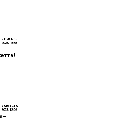
5 НОЯБРЯ
2023, 15:35
әттә!
9 АВГУСТА
2023, 12:06
 –