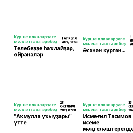
Күрше өлкәләрҙәге
4
1 АПРЕЛЯ
Күрше өлкәләрҙәге
Д
милләттәштәребеҙ
2024, 08:09
милләттәштәребеҙ
20
Телебеҙҙе һаҡлайҙар,
Әсәнән күргән...
өйрәнәләр
28
23
Күрше өлкәләрҙәге
Күрше өлкәләрҙәге
ОКТЯБРЯ
СЕ
милләттәштәребеҙ
милләттәштәребеҙ
2023, 07:00
202
"Аҡмулла уҡыуҙары"
Исмәғил Тасимов
үтте
исеме
мәңгеләштерелд