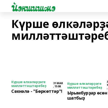
Күрше өлкәләрҙ
милләттәштәре
Күрше өлкәләрҙәге
31 МАЯ
Күрше өлкәләрҙәге
милләттәштәребеҙ
, 15:08
милләттәштәребеҙ
,
Сәхнәлә - "Бөркөттәр"!
Ырымбурҙар өсөн
шатбыҙ