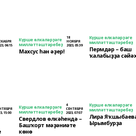
Күрше өлкәләрҙәге
18
Күрше өлкәләрҙәге
ЕКАБРЯ
НОЯБРЯ
милләттәштәребеҙ
милләттәштәребеҙ
23, 06:15
2023, 05:39
Пермдәр – баш
Махсус һан әҙер!
ҡалабыҙҙа сәйәх
Күрше өлкәләрҙәге
4
Күрше өлкәләрҙәге
НТЯБРЯ
СЕНТЯБРЯ
милләттәштәребеҙ
милләттәштәребеҙ
3, 15:00
2023, 07:07
Лира Яҡшыбаева
Свердлов өлкәһендә –
Ырымбурҙа
Башҡорт мәҙәниәте
е
көнө