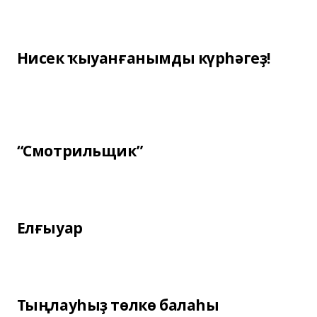
Нисек ҡыуанғанымды күрһәгеҙ!
“Смотрильщик”
Елғыуар
Тыңлауһыҙ төлкө балаһы