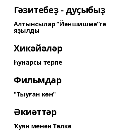
Гәзитебеҙ - дуҫыбыҙ
Алтынсылар “Йәншишмә”гә
яҙылды
Хикәйәләр
Һунарсы терпе
Фильмдар
"Тыуған көн"
Әкиәттәр
Ҡуян менән Төлкө