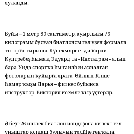
яуланды.
Буйы – 1 метр 80 сантиметр, ауырлығы 76
килограмм булған биатлонсы гел үҙен формала
тоторға тырыша. Күнекмәләргә етди ҡарай.
Күптәребеҙ һымаҡ, Эдуард та «Инстаграм» алып
бара. Унда спортҡа һәм ғаиләһенә арналған
фотоларын ҡуйырға ярата. Өйләнгән. Кәләше –
Һамар ҡыҙы Дарья – фитнес буйынса
инструктор. Виктория исемле ҡыҙ үҫтерәләр.
Ә беҙгә 26 йәшлек биатлон йондоҙона киләсәктә гел
уңыштар юлдаш булыуын теләйһе генә ҡала.