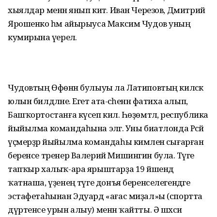
хыялдар менән янып китә. Иван Черезов, Дмитрий
Ярошенко һәм айырыу­са Максим Чудов уның
кумирына әүерелә.
Чудовтың Өфөнән булыуы ла Латиповтың киләсәк
юлын билдәләне. Егет ата-әсәһенән фатиха алып,
Башҡортостанға күсеп килә. Һөҙөмтәлә, республика
йыйылма командаһына эләгә. Уны биатлонда Рәсәй
үҫмерҙәр йыйылма командаһы кимәленә сығарған
беренсе тренер Валерий Мишингин була. Тәүге
тап­ҡыр халыҡ-ара ярыштарҙа 19 йәшендә
ҡатнаша, үҙенең тәүге донъя беренселегендәге
эстафетаһынан Эдуард «ағас ми­ҙал»ы (спортта
дүртенсе урын алыу) менән ҡайтты. Ә шәхси