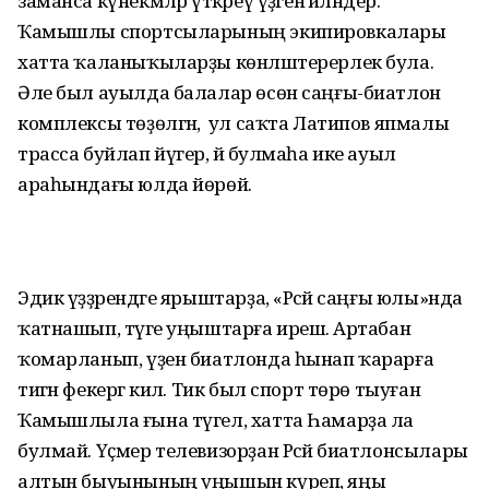
заманса күнекмәләр үткәреү үҙәгенә әйләндерә.
Ҡамышлы спорт­сыларының экипировкалары
хатта ҡаланыҡыларҙы көнләштерерлек була.
Әле был ауылда балалар өсөн саңғы-биатлон
комплексы төҙөлгән, ә ул саҡта Латипов япмалы
трасса буйлап йүгерә, йә булмаһа ике ауыл
араһындағы юлда йөрөй.
Эдик үҙҙәрендәге ярыштарҙа, «Рәсәй саңғы юлы»нда
ҡатнашып, тәүге уңыштарға ирешә. Артабан
ҡомарланып, үҙен биатлонда һынап ҡарарға
тигән фекергә килә. Тик был спорт төрө тыуған
Ҡамышлыла ғына түгел, хатта Һамарҙа ла
булмай. Үҫмер телевизорҙан Рәсәй биатлонсылары
алтын быуынының уңышын күреп, яңы