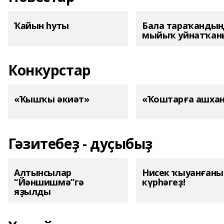
Ҡайын һуты
Бала тараҡанды
мыйыҡ уйнатҡаны
Конкурстар
«Ҡышҡы әкиәт»
«Ҡоштарға ашха
Гәзитебеҙ - дуҫыбыҙ
Алтынсылар
Нисек ҡыуанған
“Йәншишмә”гә
күрһәгеҙ!
яҙылды