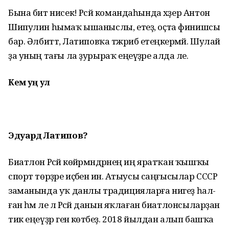
Бына бит нисек! Рәсәй командаһында хәҙер Антон
Шипулин һымаҡ ышаныслы, етеҙ, оҫта финишсы
бар. Әлбиттә, Латиповҡа тәжрибә етеңкерәмәй. Шулай
ҙа уның тағы ла ҙурыраҡ еңеүҙәре алда әле.
Кем һуң ул
Эдуард Латипов?
Биатлон Рәсәй көйәрмәндәрәнең иң яратҡан ҡышҡы
спорт төрҙәре иҫәбенә инә. Атыусы саңғысылар СССР
заманында уҡ данлы традицияларға нигеҙ һал­
ған һәм әле лә Рәсәй данын яҡлаған биатлонсыларҙан
тик еңеүҙәр генә көтәбеҙ. 2018 йылдан алып башҡа