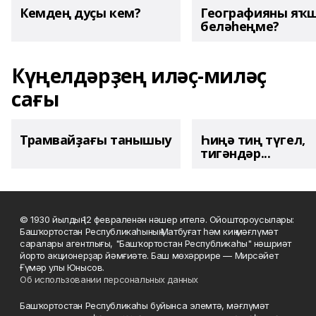
Кемдең дуҫы кем?
Географияны яҡ
беләһеңме?
Күңелдәрҙең иләҫ-миләҫ
сағы
Трамвайҙағы танышыу
Һиңә тиң түгел,
тигәндәр...
© 1930 йылдың 12 февраленән нәшер ителә. Ойоштороусылары:
Башҡортостан Республикаһының Матбуғат һәм киң мәғлүмәт
саралары агентлығы, "Башҡортостан Республикаһы" нәшриәт
йорто акционерҙар йәмғиәте. Баш мөхәррире — Мирсәйет
Ғүмәр улы Юнысов.
Об использовании персональных данных
Башҡортостан Республикаһы буйынса элемтә, мәғлүмәт