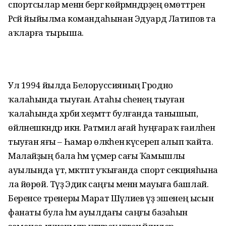
спортсылар менән бергә көйәрмәндәрҙең өмөттәрен
Рәсәй йыйылма командаһынан Эдуард Латипов та
аҡларға тырыша.
Ул 1994 йылда Белоруссияның Гродно
ҡалаһында тыуған. Атаһы әсәһенең тыуған
ҡалаһында хәрби хеҙмәттә булғанда танышып,
өйләнешкәндәр икән. Ратмил ағай һуңғараҡ ғаиләһен
тыуған яғы – Һамар өлкәһенә күсереп алып ҡайта.
Малайҙың бала һәм үҫмер сағы Ҡамышлы
ауылында үтә, мәктәптә уҡығанда спорт секцияһына
ла йөрөй. Тәүҙә Эдик саңғы менән мауыға башлай.
Беренсе тренеры Марат Шәүәлиев үҙ эшенең ысын
фанаты була һәм ауылдағы саңғы базаһын