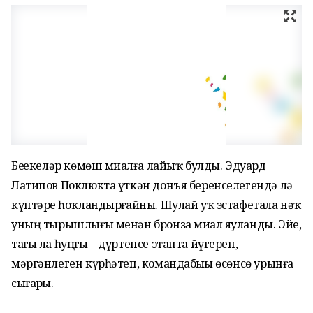
Беҙҙекеләр көмөш миҙалға лайыҡ булды. Эдуард
Латипов Пок­люкта үткән донъя беренселегендә лә
күптәрҙе һоҡландыр­ғайны. Шулай уҡ эстафетала нәҡ
уның тырышлығы менән бронза миҙал яуланды. Эйе,
тағы ла һуң­ғы – дүртенсе этапта йүгереп,
мәргәнлеген күрһәтеп, команда­быҙҙы өсөнсө урынға
сығар­ҙы.