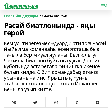
Спорт йондоҙҙары
19 МАРТА 2021, 05:49
Рәсәй биатлонында - яңы
герой
Кем ул, тиһегеҙме? Эдуард Латипов! Рәсәй
йыйылма командаһы өсөн яҡташыбыҙ
тағы ла бер миҙал яуланы. Был юлы ул
Чехияла биатлон буйынса уҙған Донъя
кубогында эстафетала финишҡа икенсе
булып килде. Ә бит командабыҙ етенсе
урында ғына ине. Ярыштың һуңғы
этабында көслөләрҙән-көслө Йоханнес
Бёны ла уҙып китте...