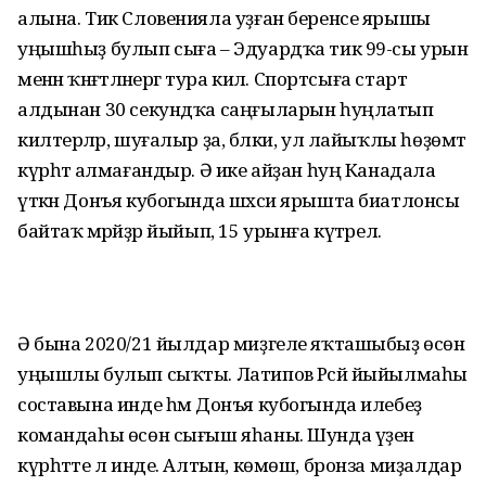
алына. Тик Словенияла уҙған беренсе ярышы
уңышһыҙ булып сыға – Эдуардҡа тик 99-сы урын
менән ҡәнәғәтләнергә тура килә. Спортсыға старт
алдынан 30 секундҡа саңғыларын һуңлатып
килтерәләр, шуғалыр ҙа, бәлки, ул лайыҡлы һөҙөмтә
күрһәтә алмағандыр. Ә ике айҙан һуң Канадала
үткән Донъя кубогында шәхси ярышта биатлонсы
байтаҡ мәрәйҙәр йыйып, 15 урынға күтәрелә.
Ә бына 2020/21 йылдар миҙгеле яҡташыбыҙ өсөн
уңышлы булып сыҡты. Латипов Рәсәй йыйылмаһы
составына инде һәм Донъя кубогында илебеҙ
командаһы өсөн сығыш яһаны. Шунда үҙен
күрһәтте лә инде. Алтын, көмөш, бронза миҙалдар