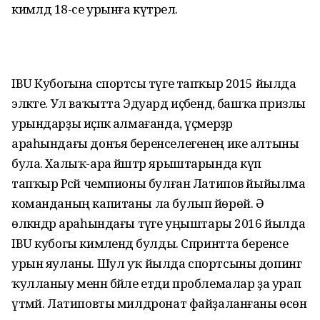
кимәлдә 18-се урынға күтәрелә.
IBU Кубогына спортсы тәүге тапҡыр 2015 йылда
эләкте. Ул ваҡытта Эдуард иҫәбендә, башҡа призлы
урындарҙы иҫәпкә алмағанда, үҫмерҙәр
араһындағы донъя беренселегенең ике алтыны
була. Халыҡ-ара йәштәр ярыштарында күп
тапҡыр Рәсәй чемпионы булған Латипов йыйылма
команданың капитаны ла булып йөрөй. Ә
өлкәндәр араһындағы тәүге уңыштары 2016 йылда
IBU кубогы кимәлендә булды. Спринтта беренсе
урын яуланы. Шул уҡ йылда спортсыны допинг
ҡулланыу менән бәйле етди проблемалар ҙа урап
үтмәй. Латиповты милдронат файҙаланғаны өсөн