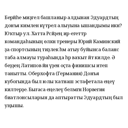
Берәйһе миҙгел башланыр алдынан Эдуардтың
донъя кимәленә күтәрелә алыуына ышандымы икән?
Юҡтыр ул. Хатта Рәсәйҙең ир-егеттәр
командаһының өлкән тренеры Юрий Каминский
ҙа спортсының тиҙлек һәм атыу буйынса баланс
таба алмауы тураһында һәр ваҡыт әйтә килде. Ә
беҙҙең Латипов йәнә үҙен оҫта финишсы итеп
танытты. Оберхофта (Германия) Донъя
кубогында был юлы ҡатнаш эстафетала еңеү
килтерҙе. Бығаса еңелеү белмәгән Норвегия
биатлонсыларын да аптыратты Эдуардтың был
уңышы.