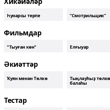
Хикәйәләр
Һунарсы терпе
“Смотрильщик”
Фильмдар
"Тыуған көн"
Елғыуар
Әкиәттәр
Ҡуян менән Төлкө
Тыңлауһыҙ төлк
балаһы
Тестар