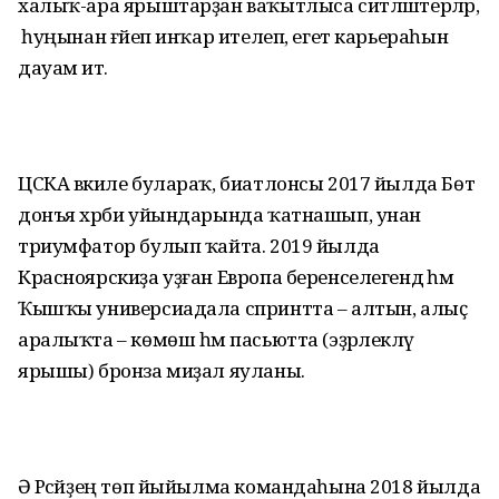
халыҡ-ара ярыштарҙан ваҡытлыса ситләштерәләр,
ә һуңынан ғәйеп инҡар ителеп, егет карьераһын
дауам итә.
ЦСКА вәкиле булараҡ, биатлонсы 2017 йылда Бөтә
донъя хәрби уйындарында ҡатнашып, унан
триумфатор булып ҡайта. 2019 йылда
Красноярскиҙа уҙған Европа беренселегендә һәм
Ҡыш­ҡы универсиадала спринтта – алтын, алыҫ
аралыҡта – көмөш һәм пасьютта (эҙәрлекләү
ярышы) бронза миҙал яуланы.
Ә Рәсәйҙең төп йыйылма командаһына 2018 йылда