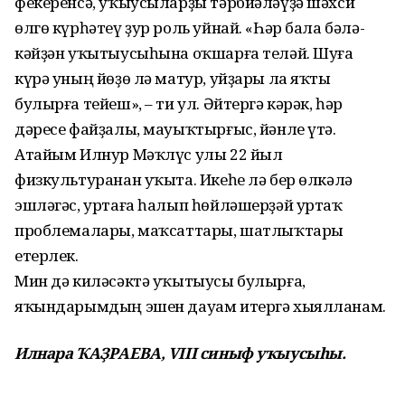
фекеренсә, уҡыусыларҙы тәрбиәләүҙә шәхси
өлгө күрһәтеү ҙур роль уйнай. «Һәр бала бәлә­
кәй­ҙән уҡытыусыһына оҡшарға теләй. Шуға
күрә уның йөҙө лә матур, уйҙары ла яҡты
булырға тейеш», – ти ул. Әйтергә кәрәк, һәр
дәресе файҙалы, мауыҡтыр­ғыс, йәнле үтә.
Атайым Илнур Мәҡлүс улы 22 йыл
физкультуранан уҡыта. Икеһе лә бер өлкәлә
эшләгәс, уртаға һалып һөйләшерҙәй ур­таҡ
проблемалары, маҡсаттары, шат­лыҡтары
етерлек.
Мин дә киләсәктә уҡытыусы булырға,
яҡындарымдың эшен дауам итергә хыялланам.
Илнара ҠАҘРАЕВА, VIII синыф уҡыусыһы.