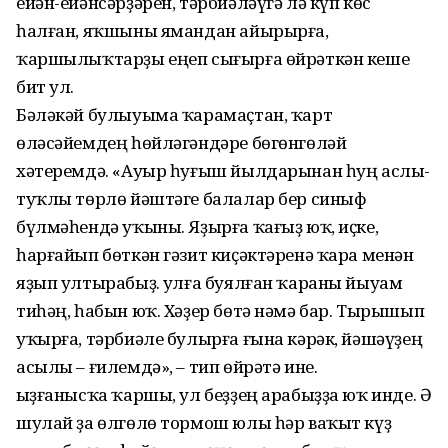
ейән-ейәнсәрҙәрен, тәрбиәләүгә лә күп көс
һалған, яҡшыны ямандан айырырға,
ҡаршылыҡтарҙы еңеп сығырға өйрәткән кеше
бит ул.
Бәләкәй булыуыма ҡарамаҫтан, ҡарт
өләсәйемдең һөйләгәндәре бөгөнгөләй
хәтеремдә. «Ауыр һуғыш йылдарынан һуң аслы-
туҡлы төрлө йәштәге балалар бер синыф
бүлмәһендә уҡыны. Яҙырға ҡағыҙ юҡ, иҫке,
һарғайып бөткән гәзит киҫәктәренә ҡара менән
яҙып ултырабыҙ. Ҡулға буялған ҡараны йыуам
тиһәң, һабын юҡ. Хәҙер бөтә нәмә бар. Тырышып
уҡырға, тәрбиәле булырға ғына кәрәк, йәшәүҙең
асылы – ғилемдә», – тип өйрәтә ине.
Ҡыҙғанысҡа ҡаршы, ул беҙҙең арабыҙҙа юҡ инде. Ә
шулай ҙа өлгөлө тормош юлы һәр ваҡыт күҙ