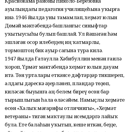
Краснокама районы Николо-Берёзовка
ауылындағы педагогия училищеһына уҡырға
инә. 1946 йылда уны тамамлап, хеҙмәт юлын
Дөмәй мәктәбендә башланғыс синыфтар
уҡытыусыһы булып башлай. Ул йәшәгән һәм
эшләгән осор илебеҙҙең иң ҡатмарлы,
тормоштоң бик ауыр сағына тура килә.
1947 йылда Ғатаулла Хәбибуллин менән ғаилә
ҡороп, Үрмәт мәктәбендә хеҙмәт юлын дауам
итә. Төн урталары еткәнсе дәфтәрҙәр тикшереп,
алдағы дәрескә әҙерләнеп, пландар төҙөп,
киләсәк быуынға аң-белем биреү өсөн бар
тырышлығын һала өләсәйем. Намыҫлы хеҙмәте
өсөн «Халыҡ мәғарифы отличнигы», «Хеҙмәт
ветераны» тигән маҡтаулы исемдәргә лайыҡ
була. Ете балаһын уҡытып, кеше иткән, беҙҙе,