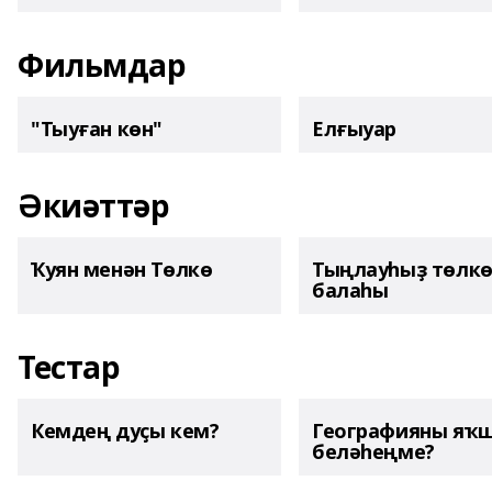
Фильмдар
"Тыуған көн"
Елғыуар
Әкиәттәр
Ҡуян менән Төлкө
Тыңлауһыҙ төлк
балаһы
Тестар
Кемдең дуҫы кем?
Географияны яҡ
беләһеңме?