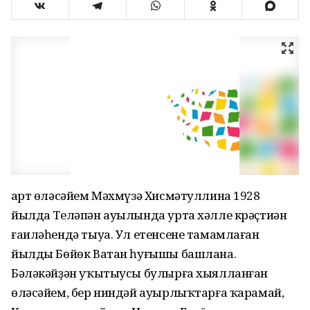
Ҡарт өләсәйем Мәхмүзә Хисмәтуллина 1928
йылда Теләпән ауылында урта хәлле крәҫтиән
ғаиләһендә тыуа. Ул етенсене тамамлаған
йылды Бөйөк Ватан һуғышы башлана.
Бәләкәйҙән уҡытыусы булырға хыялланған
өләсәйем, бер ниндәй ауырлыҡтарға ҡарамай,