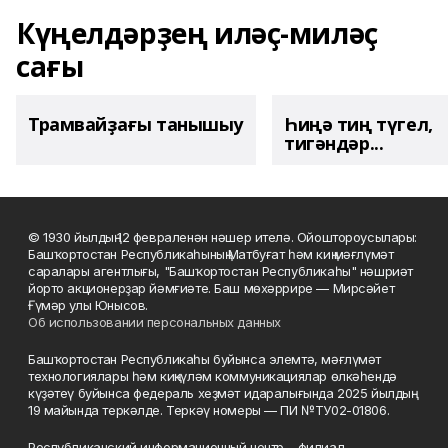
Күңелдәрҙең иләҫ-миләҫ
сағы
Трамвайҙағы танышыу
Һиңә тиң түгел,
тигәндәр...
© 1930 йылдың 12 февраленән нәшер ителә. Ойоштороусылары:
Башҡортостан Республикаһының Матбуғат һәм киң мәғлүмәт
саралары агентлығы, "Башҡортостан Республикаһы" нәшриәт
йорто акционерҙар йәмғиәте. Баш мөхәррире — Мирсәйет
Ғүмәр улы Юнысов.
Об использовании персональных данных
Башҡортостан Республикаһы буйынса элемтә, мәғлүмәт
технологиялары һәм киңкүләм коммуникациялар өлкәһендә
күҙәтеү буйынса федераль хеҙмәт идаралығында 2025 йылдың
19 майында теркәлде. Теркәү номеры — ПИ №ТУ02-01806.
Республиканский информационный центр – филиал