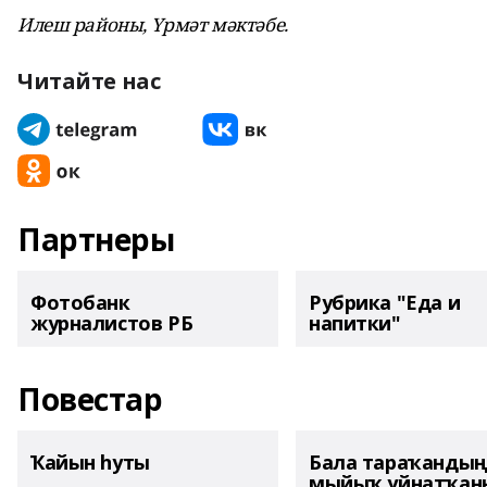
Илеш районы, Үрмәт мәктәбе.
Читайте нас
Партнеры
Фотобанк
Рубрика "Еда и
журналистов РБ
напитки"
Повестар
Ҡайын һуты
Бала тараҡанды
мыйыҡ уйнатҡаны