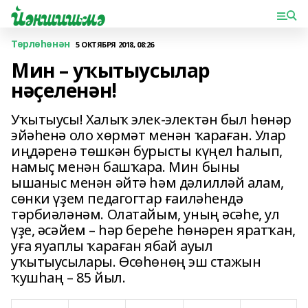
Төрлөһөнән
5 ОКТЯБРЯ 2018, 08:26
Мин – уҡытыусылар
нәҫеленән!
Уҡытыусы! Халыҡ элек-электән был һөнәр
эйәһенә оло хөрмәт менән ҡараған. Улар
иңдәренә төшкән бурысты күңел һалып,
намыҫ менән башҡара. Мин быны
ышаныс менән әйтә һәм дәлилләй алам,
сөнки үҙем педагогтар ғаиләһендә
тәрбиәләнәм. Олатайым, уның әсәһе, ул
үҙе, әсәйем – һәр береһе һөнәрен яратҡан,
уға яуаплы ҡара­ған ябай ауыл
уҡытыусылары. Өсөһөнөң эш стажын
ҡушһаң – 85 йыл.