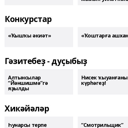
Конкурстар
«Ҡышҡы әкиәт»
«Ҡоштарға ашха
Гәзитебеҙ - дуҫыбыҙ
Алтынсылар
Нисек ҡыуанған
“Йәншишмә”гә
күрһәгеҙ!
яҙылды
Хикәйәләр
Һунарсы терпе
“Смотрильщик”