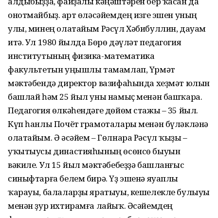
алдыбыҙҙа, файҙалы кәңәштәрен бер ҡасан да
онотмай­быҙ. Ҡарт өләсәйемдең изге эшен уның
улы, минең олатайым Рә­сүл Хәбибуллин, дауам
итә. Ул 1980 йылда Бөрө дәүләт педагогия
институтының физика-математика
факультетын уңышлы тамамлап, Үрмәт
мәктәбендә директор вазифаһында хеҙмәт юлын
башлай һәм 25 йыл уны намыҫ менән башҡара.
Педагогия өлкәһендәге дөйөм стажы – 35 йыл.
Күп һанлы Почёт грамоталары менән бүләкләнә
олатайым. Ә әсәйем – Гөлнара Рәсүл ҡыҙы –
уҡытыусы динас­тияһының өсөнсө быуын
вәкиле. Ул 15 йыл мәктәбебеҙҙә башлан­ғыс
синыфтарға белем бирә. Үҙ эшенә яуаплы
ҡарауы, балалар­ҙы яратыуы, кешелекле булыуы
менән ҙур ихтирамға лайыҡ. Әсәйемдең