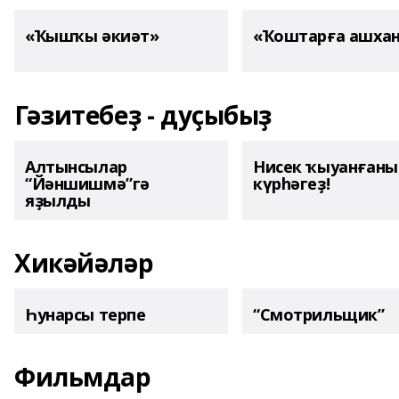
«Ҡышҡы әкиәт»
«Ҡоштарға ашха
Гәзитебеҙ - дуҫыбыҙ
Алтынсылар
Нисек ҡыуанған
“Йәншишмә”гә
күрһәгеҙ!
яҙылды
Хикәйәләр
Һунарсы терпе
“Смотрильщик”
Фильмдар