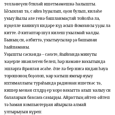
телләнеүен бөтөнләй ишетмәмешкә һалышты.
Ысынлап та, өс айға һуҙылып, оҙон булып, киләһе
уҡыу йылы әле генә башланмаҫтай тойолһа ла,
күңелле каникул көндәре күҙ асып-йомғансы уҙҙы ла
китте. Ә китаптар шул килеш уҡылмай ҡалды.
Бының өсөн, әлбиттә, уҡытыусылар ҙа башынан
һыйпаманы.
Уңышты сәскәндә – сәғәте, йый­ғанда минуты
ҡәҙерле икәнлеген белеп, һәр нәмәне ваҡытында
эшләргә өйрәнгән әсәһе. Әле лә бер нисә көндән һауа
торошоноң боҙолоп, ҡар ҡатыш ямғыр яуыу
ихтималлығы тураһында радионан ишеткәс тә,
кишер менән сөгөлдөрҙө ер ҡоро ваҡытта алып ҡалыу өсөн
балаларын баҡсаға саҡырҙы. Айраттың әйтеп-әйтеп
тә һаман компьютерҙан айырыла алмай
ултырыуын күреп: