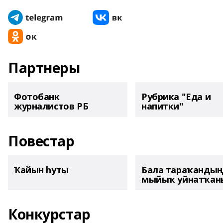
Партнеры
Фотобанк
Рубрика "Еда и
журналистов РБ
напитки"
Повестар
Ҡайын һуты
Бала тараҡанды
мыйыҡ уйнатҡаны
Конкурстар