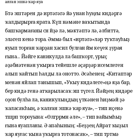
Ҡалған эшкә ҡар яуа
Бөтә эштәрен дә иртәгәгә йә унан һуңғы көндәргә
ҡалдырырға ярата. Күп нәмәне ваҡытында
башҡармағаны өсөн өйҙә лә, мәктәптә лә, әлбиттә,
эләгеп кенә тора. Әммә был «иртәгә»ләр туҡтауһыҙ
яуып торған ҡарҙан хасил булған өйөм кеүек ҙурая
ғына... Йәйге каникулда ла башҡорт, урыҫ
әҙәбиәтенән уҡырға тейешле әҫәрҙәр исемлеген
алып ҡайтып һалды ла онотто. Әсәһенең: «Китаптар
менән яйлап танышып, «Уҡыу көндәлеге»ңә яҙа бар,
бер көндә генә атҡарыласаҡ эш түгел. Йәйҙең көндәре
оҙон булһа ла, каникулыңдың үткәнен һиҙмәй ҙә
ҡаласаҡһың, ә ҡалған эшкә ҡар яуа», – тип иҫенә
төшөрөп тороуына: «Өлгөрөрмөн әле», – тип вайымһыҙ
ғына яуапланы. Ә апаһының: «Беҙҙең Айрат ҡыҙыл
ҡар яуғас ҡына уҡырға тотонасаҡ», – тип төртмә