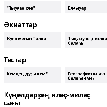
"Тыуған көн"
Елғыуар
Әкиәттәр
Ҡуян менән Төлкө
Тыңлауһыҙ төлк
балаһы
Тестар
Кемдең дуҫы кем?
Географияны яҡ
беләһеңме?
Күңелдәрҙең иләҫ-миләҫ
сағы