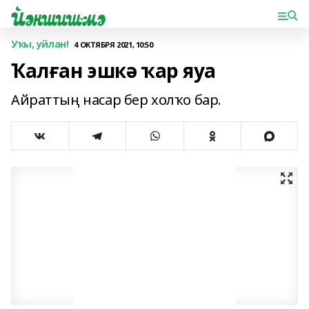
Уҡы, уйлан!
4 ОКТЯБРЯ 2021, 10:50
Ҡалған эшкә ҡар яуа
Айраттың насар бер холҡо бар.