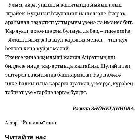
– Улым, әйҙә, уңышты ваҡытында йыйып алып
өлгөрәйек. Һуңынан һыуланған йәшелсәне бысраҡ
араһынан таҙартып ултырыуы үҙеңә лә имәнес бит.
Ҡар яуып, әрәм-шәрәм булыуы ла бар, – тине әсәһе.
– Ялҡыттығыҙ ҙаһа шул ҡарығыҙ менән, – тип ҡул
һелтәп кенә ҡуй­ҙы малай.
Икенсе көнөнә ҡаҙылмай ҡалған Айраттың өлөшө,
билдәле инде, ҡар аҫтында ҡалғайны. Шулай итеп,
эштәрен ваҡытында башҡармаған, һәр нәмәгә
илке-һалҡы ғына ҡарарға яратҡан үҫмерҙе, күрәһең,
тәбиғәт үҙе «тәрбиәләргә» булды.
Рәзинә ЗӘЙНЕТДИНОВА.
Автор:
"Йәншишмә" гәзите
Читайте нас