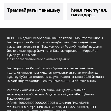
Трамвайҙағы танышыу
Һиңә тиң түгел,
тигәндәр...
© 1930 йылдың 12 февраленән нәшер ителә. Ойоштороусылары:
Башҡортостан Республикаһының Матбуғат һәм киң мәғлүмәт
саралары агентлығы, "Башҡортостан Республикаһы" нәшриәт
йорто акционерҙар йәмғиәте. Баш мөхәррире — Мирсәйет
Ғүмәр улы Юнысов.
Об использовании персональных данных
Башҡортостан Республикаһы буйынса элемтә, мәғлүмәт
технологиялары һәм киңкүләм коммуникациялар өлкәһендә
күҙәтеү буйынса федераль хеҙмәт идаралығында 2025 йылдың
19 майында теркәлде. Теркәү номеры — ПИ №ТУ02-01806.
Республиканский информационный центр – филиал
акционерного общества Издательский дом «Республика
Башкортостан».
Р./счёт 40602810200000000005 в Филиал ПАО «БАНК
УРАЛСИБ» в г. Уфе, БИК 048073770, ИНН 0278986971, КПП