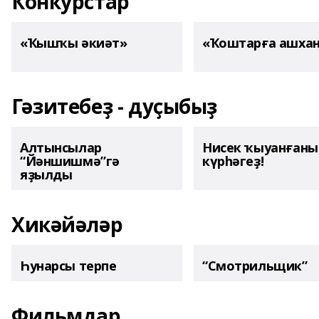
Конкурстар
«Ҡышҡы әкиәт»
«Ҡоштарға ашха
Гәзитебеҙ - дуҫыбыҙ
Алтынсылар
Нисек ҡыуанған
“Йәншишмә”гә
күрһәгеҙ!
яҙылды
Хикәйәләр
Һунарсы терпе
“Смотрильщик”
Фильмдар