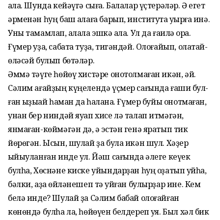
ҡала. Шунда кейәүгә сыға. Балалар үҫтерәләр. Ә егет
әрменән һуң баш ҡалаға барып, институтҡа уҡырға инә.
Уны тамамлап, ҡалала эшкә ҡала. Ул да ғаилә ҡо­ра.
Ғүмер уҙа, сабата туҙа, тигәндәй. Олоғайып, олатай-
өләсәй булып бөтәләр.
Әммә тәүге һөйөү хистәре онотолмаған икән, әй.
Сәлим ағайҙың күңелендә үҫмер сағында ғашиҡ бул­
ған ҡыҙыҡай һаман да һаҡлана. Ғүмер буйы онотмаған,
унан бер ниндәй яуап хисе лә талап итмәгән,
янмаған-көймәгән дә, ә эстән генә яратып тик
йөрөгән. Ысын, шулай ҙа була икән шул. Хәҙер
ҡыйыуланған инде ул. Йәш сағында әлеге кеүек
булһа, Хөснәне киске уйындарҙан һуң оҙатып ҡуйһа,
бәлки, аҙаҡ өйләнешеп тә ҡуйған булырҙар ине. Кем
белә инде? Шулай ҙа Сәлим бабай олоғайған
көнөндә бул­һа ла, һөйөүен белдереп ҡуя. Был хәл бик