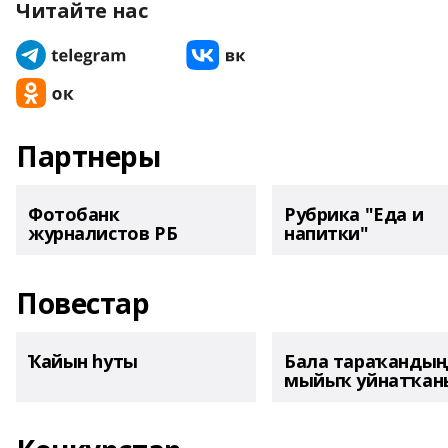
Читайте нас
Партнеры
Фотобанк
Рубрика "Еда и
журналистов РБ
напитки"
Повестар
Ҡайын һуты
Бала тараҡанды
мыйыҡ уйнатҡаны