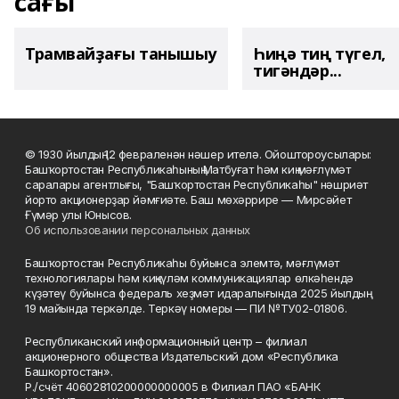
сағы
Трамвайҙағы танышыу
Һиңә тиң түгел,
тигәндәр...
© 1930 йылдың 12 февраленән нәшер ителә. Ойоштороусылары:
Башҡортостан Республикаһының Матбуғат һәм киң мәғлүмәт
саралары агентлығы, "Башҡортостан Республикаһы" нәшриәт
йорто акционерҙар йәмғиәте. Баш мөхәррире — Мирсәйет
Ғүмәр улы Юнысов.
Об использовании персональных данных
Башҡортостан Республикаһы буйынса элемтә, мәғлүмәт
технологиялары һәм киңкүләм коммуникациялар өлкәһендә
күҙәтеү буйынса федераль хеҙмәт идаралығында 2025 йылдың
19 майында теркәлде. Теркәү номеры — ПИ №ТУ02-01806.
Республиканский информационный центр – филиал
акционерного общества Издательский дом «Республика
Башкортостан».
Р./счёт 40602810200000000005 в Филиал ПАО «БАНК