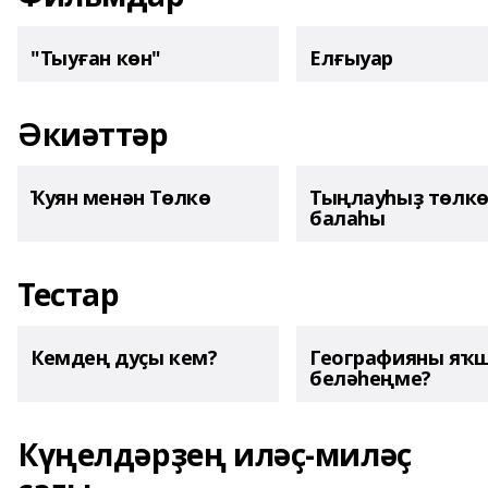
"Тыуған көн"
Елғыуар
Әкиәттәр
Ҡуян менән Төлкө
Тыңлауһыҙ төлк
балаһы
Тестар
Кемдең дуҫы кем?
Географияны яҡ
беләһеңме?
Күңелдәрҙең иләҫ-миләҫ