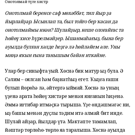
Онотолмай тәүге хистәр
Онотолмай беренсе саф мөхәббәт, тип йыр ҙа
йырлайҙар. Ысынлап та, был тойғо бер ҡасан да
онотолмаймы икән? Шулайҙыр, кеше олоғайғас та
һөйөү хисе һүрелмәйҙер. Ышанмаһағыҙ, бына бер
ауылда булған хәлде һеҙгә лә һөйләйем әле. Уны
миңә яҡын ғына танышым бәйән иткәйне.
Улар бер синыфта уҡый. Хөснә бик матур ҡыҙ була. Ә
Сәлим – оялсан һәм баҙнатһыҙ егет. Ҡыҙға ғашиҡ
булып йөрөһә лә, әйтергә ҡыймай. Хөснә лә уның
үҙенә ҡарата һөйөү хистәре менән янғанын һиҙенә.
Әммә иғтибар итмәҫкә тырыша. Үҙе өндәшмәгәс ни,
ҡыҙ башы менән дуҫлыҡ тәҡдим итә алмай бит ин­де.
Шулай айҙар, йылдар үтә. Мәктәпте тамамлап,
йәштәр төрлөһө-төрлө яҡ­ҡа таралыша. Хөснә ауылда