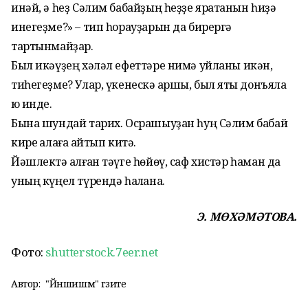
инәй, ә һеҙ Сәлим бабайҙың һеҙҙе яратҡанын һиҙә
инегеҙме?» – тип һорауҙарын да бирергә
тартынмайҙар.
Был икәүҙең хәләл ефеттәре нимә уйланы икән,
тиһегеҙме? Улар, үкенескә ҡаршы, был яҡты донъяла
юҡ инде.
Бына шундай тарих. Осрашыуҙан һуң Сәлим бабай
кире ҡалаға ҡайтып китә.
Йәшлектә ҡалған тәүге һөйөү, саф хистәр һаман да
уның күңел түрендә һаҡлана.
Э. МӨХӘМӘТОВА.
Фото:
shutterstock.7eer.net
Автор:
"Йәншишмә" гәзите