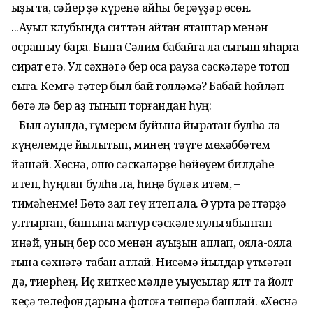
ҡыҙыҡ та, сәйер ҙә күренә ҡайһы берәүҙәр өсөн.
...Ауыл клубында ситтән ҡайтҡан яҡташтар менән
осрашыу бара. Бына Сәлим бабайға ла сығыш яһар­ға
сират етә. Ул сәхнәгә бер ҡосаҡ рауза сәскәләре тотоп
сыға. Кемгә тәтер был бай гөлләмә? Бабай һөйләп
бөтә лә бер аҙ тынып торғандан һуң:
– Был ауылда, ғүмерем буйына йыраҡтан булһа ла
күңелемде йылытып, минең тәүге мөхәббәтем
йәшәй. Хөснә, ошо сәскәләр­ҙе һөйөүем билдәһе
итеп, һуңлап булһа ла, һиңә бүләк итәм, –
тимәһенме! Бөтә зал геү итеп ҡала. Ә урта рәттәрҙә
ултырған, башына матур сәскәле яулыҡ ябынған
инәй, уның бер осо менән ауыҙын ҡап­лап, ояла-ояла
ғына сәхнәгә табан атлай. Нисәмә йылдар үтмәгән
дә, тиер­һең. Иҫ киткес мәлде уҡыу­сылар ялт та йолт
кеҫә телефондарына фотоға төшөрә башлай. «Хөснә