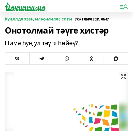
Күңелдәрҙең иләҫ-миләҫ сағы
7 ОКТЯБРЯ 2021, 06:47
Онотолмай тәүге хистәр
Нимә һуң ул тәүге һөйөү?