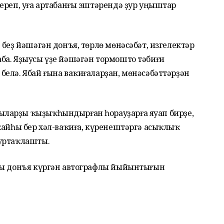
ереп, уға артабанғы эштәрендә ҙур уңыштар
 беҙ йәшәгән донъя, төрлө мөнәсәбәт, изгелектәр
ба. Яҙыусы үҙе йәшәгән тормошто тәбиғи
елә. Ябай ғына ваҡиғаларҙан, мөнәсәбәттәрҙән
ларҙы ҡыҙыҡһындырған һорауҙарға яуап бир­ҙе,
ҡайһы бер хәл-ваҡиға, күренештәргә асыҡлыҡ
 уртаҡлашты.
ңы донъя күргән автографлы йыйынтығын