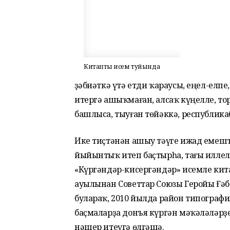
Китаптың исем туйында
Әҙәбиәткә үтә етди ҡараусы, еңел-елп
итергә ашыҡмаған, алсаҡ күңелле, т
башлыса, тыуған төйәккә, республикаб
Ике тиҫтәнән ашыу тәүге ижад емешт
йыйынтыҡ итеп баҫтырһа, тағы иллел
«Күргәндәр-кисергәндәр» исемле кит
ауылынан Советтар Союзы Геройы Ғәб
булараҡ, 2010 йылда район типограф
баҫмаларҙа донъя күргән мәҡәләләрҙ
нәшер итеүгә өлгәшә.