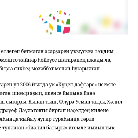
е, етлегеп бөтмәгән әҫәрҙәрен уҡыусыға тәҡдим
ормошто ҡайнар һөйөүсе шағирәнең ижады ла,
ыҙға сик­һеҙ мөхәббәт менән һуғарылған.
әрен ул 2006 йылда уҡ «Күңел дәфтәре» исемле
әгән шиғыр яҙып, икенсе йылына йәнә
ап сығарҙы. Бынан тыш, Флүрә Усман ҡыҙы, Хәлил
дрәүеф Дәүләтовты биргән нәҫелдең килене
ияһында ҡыйыу яугир тураһында төрлө
е туплаған «Әбйәлил батыры» исемле йыйынтыҡ