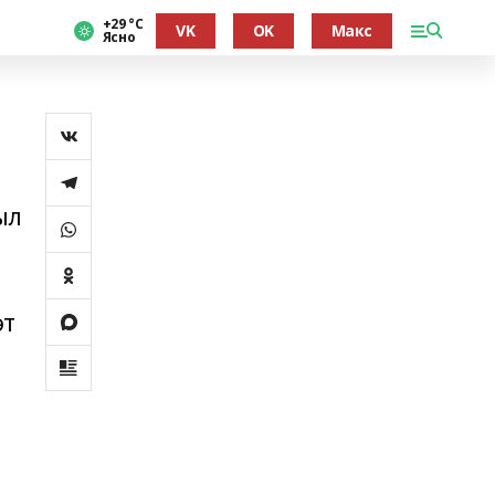
+29 °С
VK
OK
Макс
Ясно
ыл
әт