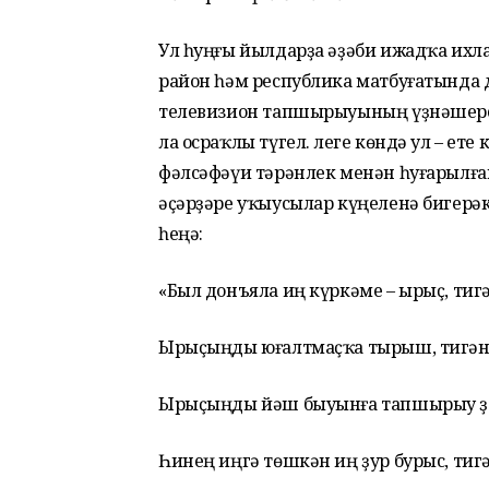
Ул һуңғы йылдарҙа әҙәби ижадҡа ихлас
район һәм республика матбуғатында 
телевизион тапшырыуының үҙнәшерс
ла осраҡлы түгел. Әлеге көндә ул – ет
фәлсәфәүи тәрәнлек менән һуғарылға
әҫәрҙәре уҡыусылар күңеленә бигерәк 
һеңә:
«Был донъяла иң күркәме – ырыҫ, тигә
Ырыҫыңды юғалтмаҫҡа тырыш, тигән
Ырыҫыңды йәш быуынға тапшырыу ҙа
Һинең иңгә төшкән иң ҙур бурыс, тигә