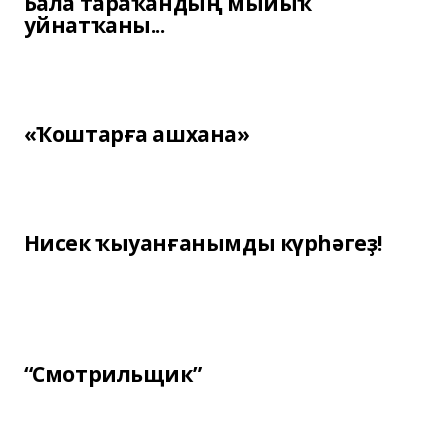
Бала тараҡандың мыйыҡ
уйнатҡаны...
«Ҡоштарға ашхана»
Нисек ҡыуанғанымды күрһәгеҙ!
“Смотрильщик”