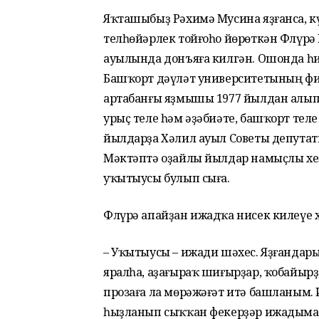
Яҡташыбыҙ Рәхимә Мусина яҙғанса, к
телһөйәрлек тойғоһо йөрөткән Флүрә
ауылында донъяға килгән. Ошонда һи
Башҡорт дәүләт университетының фи
артабанғы яҙмышы 1977 йылдан алып 
урыҫ теле һәм әҙәбиәте, башҡорт теле
йылдарҙа Хәлил ауыл Советы депута
Мәктәптә оҙайлы йылдар намыҫлы хеҙ
уҡытыусы булып сыға.
Флүрә апайҙан ижадҡа нисек килеүе х
– Уҡытыусы – ижади шәхес. Яҙғандары
яралһа, аҙағыраҡ шиғырҙар, ҡобайырҙ
прозаға ла мөрәжәғәт итә башланым. 
һыҙланып сыҡҡан фекерҙәр ижадыма к