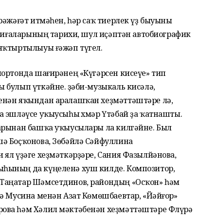
рәжәғәт итмәһен, һәр саҡ тиерлек үҙ быуыны
аҡиғаларының тарихи, шул иҫәптән автобиографик
яҡтыртылыуы ғәжәп түгел.
йортонда шағирәнең «Күгәрсен кисеүе» тип
булып үткәйне. Әҙәби-музыкаль кисәлә,
енән яҡындан аралашҡан хеҙмәттәштәре лә,
а эшләүсе уҡыусыһы Әхмәр Үтәбай ҙа ҡатнашты.
арынан башҡа уҡыусылары ла килгәйне. Был
ә Боҫҡонова, Зөбәйлә Сәйфуллина
ял үҙәге хеҙмәткәрҙәре, Сания Фазылйәнова,
һының да күңеленә хуш килде. Композитор,
Таңатар Шәмсетдинов, райондың «Осҡон» һәм
мә Мусина менән Азат Көмөшбаевтар, «Йәйғор»
ова һәм Хәлил мәктәбенән хеҙмәттәштәре Флүрә