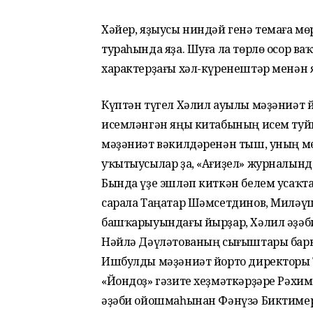
Хәйер, яҙыусы ниндәй генә темаға мө
тураһында яҙа. Шуға ла төрлө осор в
характерҙағы хәл-күренештәр менән 
Күптән түгел Хәлил ауылы мәҙәниәт 
исемләнгән яңы китабының исем туйы 
мәҙәниәт вәкилдәренән тыш, уның м
уҡытыусылар ҙа, «Ағиҙел» журналынд
Бында үҙе эшләп киткән белем усаҡт
сарала Таңатар Шәмсетдинов, Миләүш
башҡарыуындағы йырҙар, Хәлил әҙәби 
Нәйлә Дәүләтованың сығыштары бары
Ишбулды мәҙәниәт йорто директоры 
«Йондоҙ» гәзите хеҙмәткәрҙәре Рәхи
әҙәби ойошмаһынан Фәнүзә Биктимер