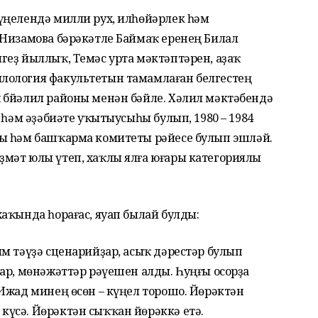
үңелендә милли рух, илһөйәрлек һәм
 Низамова бәрәкәтле Баймаҡ еренең Билал
геҙ йыллыҡ, Темәс урта мәктәптәрен, аҙаҡ
лология факультетын тамамлаған белгестең
Әбйәлил районы менән бәйле. Хәлил мәктәбендә
 һәм әҙәбиәте уҡытыу­сыһы булып, 1980 – 1984
ты һәм башҡарма комитеты рәйесе булып эшләй.
мәт юлы үтеп, хаҡлы ялға юғары категориялы
аҡында һорағас, яуап былай булды:
м тәүҙә сценарийҙар, асыҡ дәрестәр булып
ар, мөнәжәттәр рәүешен алды. Һуңғы осорҙа
Ижад минең өсөн – күңел торошо. Йөрәктән
үсә. Йөрәктән сыҡҡан йөрәккә етә.