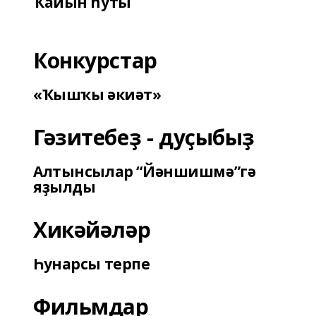
Ҡайын һуты
Конкурстар
«Ҡышҡы әкиәт»
Гәзитебеҙ - дуҫыбыҙ
Алтынсылар “Йәншишмә”гә
яҙылды
Хикәйәләр
Һунарсы терпе
Фильмдар