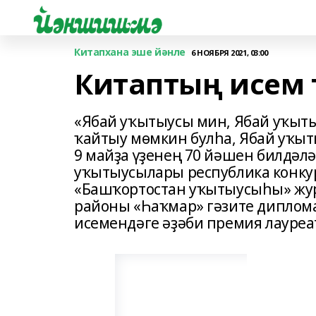
Китапхана эше йәнле
6 НОЯБРЯ 2021, 03:00
Китаптың исем
«Ябай уҡытыусы мин, Ябай уҡыты
ҡайтыу мөмкин булһа, Ябай уҡыт
9 майҙа үҙенең 70 йәшен билдәлә
уҡытыусылары республика конкур
«Башҡортостан уҡытыусыһы» жу
районы «Һаҡмар» гәзите диплом
исемендәге әҙәби премия лауреа