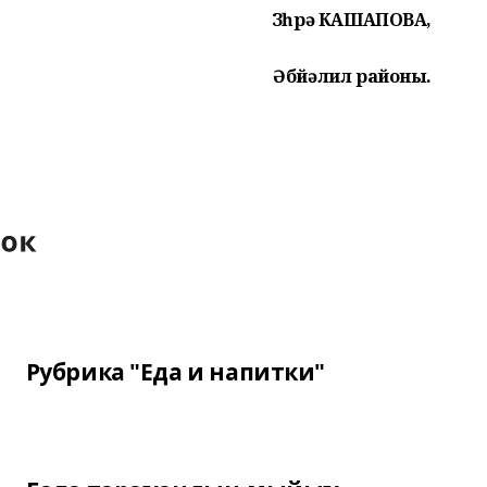
Зөһрә КАШАПОВА,
Әбйәлил районы.
Рубрика "Еда и напитки"