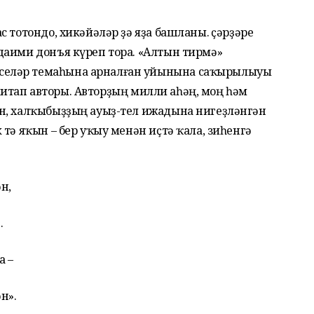
 тотондо, хикәйәләр ҙә яҙа башланы. Әҫәрҙәре
даими донъя күреп тора. «Алтын тирмә»
еләр темаһына арналған уйынына саҡырылыуы
е китап авторы. Авторҙың милли аһәң, моң һәм
н, халҡыбыҙҙың ауыҙ-тел ижадына нигеҙләнгән
тә яҡын – бер уҡыу менән иҫтә ҡала, зиһенгә
н,
.
 –
н».