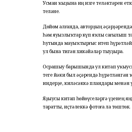
Усман ҡыҙына иң изге теләктәрен етк
теләне.
Дөйөм алғанда, авторҙың әҫәрҙәрендә
һәм яуызлыҡтар күп яҡлы сағылыш та
һутында мауыҡтырғыс итеп һүрәтләй б
ул бына тигән хикәйәләр тыуҙыра.
Осрашыу барышында ул китап уҡыусы
теге йәки был әҫәрендә һүрәтләнгән 
индерҙе, киләсәккә пландары менән
Яҙыусы китап һөйөүселәргә үҙенең я
таратты, иҫтәлеккә фотоға ла төштөк.