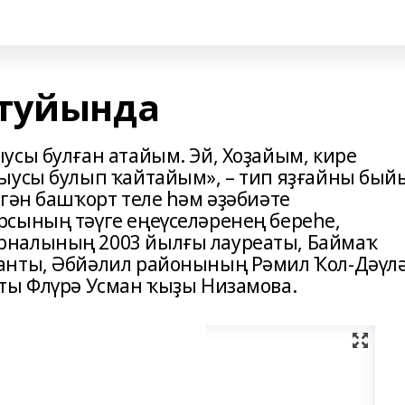
 туйында
усы булған атайым. Эй, Хоҙайым, кире
ыусы булып ҡайтайым», – тип яҙғайны бый
гән башҡорт теле һәм әҙәбиәте
сының тәүге еңеүселәренең береһе,
рналының 2003 йылғы лауреаты, Баймаҡ
анты, Әбйәлил районының Рәмил Ҡол-Дәүл
ты Флүрә Усман ҡыҙы Низамова.