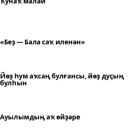
Ҡунаҡ малай
«Беҙ — Бала саҡ иленән»
Йөҙ һум аҡсаң булғансы, йөҙ дуҫың
булһын
Ауылымдың аҡ өйҙәре